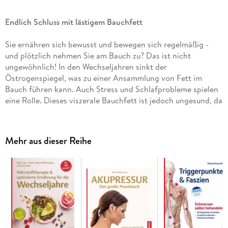
Endlich Schluss mit lästigem Bauchfett
Sie ernähren sich bewusst und bewegen sich regelmäßig -
und plötzlich nehmen Sie am Bauch zu? Das ist nicht
ungewöhnlich! In den Wechseljahren sinkt der
Östrogenspiegel, was zu einer Ansammlung von Fett im
Bauch führen kann. Auch Stress und Schlafprobleme spielen
eine Rolle. Dieses viszerale Bauchfett ist jedoch ungesund, da
es das Risiko für Herz-Kreislauf-Erkrankungen, Diabetes,
Krebs und Demenz erhöht.
Mehr aus dieser Reihe
Hormon-Coach Dr. Viktoria Schelle unterstützt Sie dabei,
wieder zu Ihrem schlanken Selbst zu finden. Als ganzheitlich
arbeitende Ernährungs- und Präventivmedizinerin kennt sie
die wirkungsvollsten Strategien, die den Bauchumfang und
somit Ihr Gesundheitsrisiko nachhaltig reduzieren.
-
Den Hormonbauch verstehen:
Warum die Fettverteilung
sich verändert - und wie Sie dem entgegenwirken können.