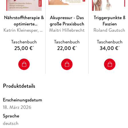
-
Ganzheitlich und individuell:
Ernährung, Mikronährstoffe,
bioidentische Hormone, pflanzliche Therapien, Stressabbau -
Ihr Weg zu mehr Gesundheit und Leichtigkeit.
Nährstofftherapie &
Akupressur - Das
Triggerpunkte &
-
Ihr persönliches Praxis-Programm:
mit Selbsttest, Übungs-
optimierte
große Praxisbuch
Faszien
und Ernährungsplänen für Ihren Neustart mit flachem Bauch
Ernährung für die
Katrin Kleinesper, Ursula Linzer
Maitri Hillebrecht
Roland Gautschi
- wissenschaftlich fundiert und alltagstauglich
Wechseljahre
Taschenbuch
Taschenbuch
Taschenbuch
Weniger Bauchfett, neues Lebensgefühl!
25,00 €
22,00 €
34,00 €
*
*
*
Produktdetails
Erscheinungsdatum
18. März 2026
Sprache
deutsch