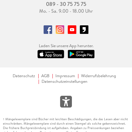
089 - 30 75 75 75
Mo. - Sa. 9.00 - 18.00 Uhr
Laden Sie unsere App herunter.
Datenschutz
AGB
Impressum
Widerrufsbelehrung
Datenschutzeinstellungen
Mängelexemplare sind Bücher mit leichten Beschädigungen, die das Lesen aber nicht
1
einschränken. Mängelexemplare sind durch einen Stempel als solche gekennzeichnet.
Die frühere Buchpreisbindung ist aufgehoben. Angaben zu Preissenkungen beziehen