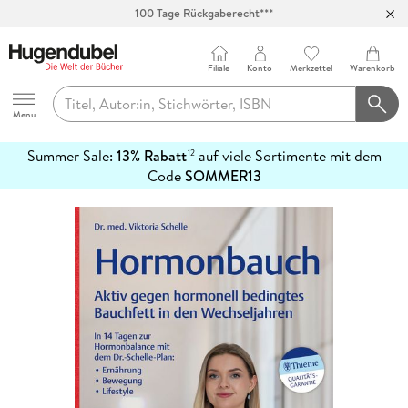
100 Tage Rückgaberecht***
Abholung in über 100 Filialen
Filiale
Konto
Merkzettel
Warenkorb
Hugendubel
Menu
Summer Sale:
13% Rabatt
auf viele Sortimente mit dem
12
mehr
Code
SOMMER13
erfahren