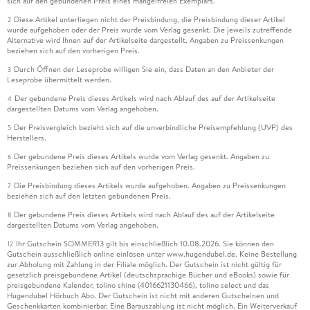
sich auf den gebundenen Preis eines mangelfreien Exemplars.
Diese Artikel unterliegen nicht der Preisbindung, die Preisbindung dieser Artikel
2
wurde aufgehoben oder der Preis wurde vom Verlag gesenkt. Die jeweils zutreffende
Alternative wird Ihnen auf der Artikelseite dargestellt. Angaben zu Preissenkungen
beziehen sich auf den vorherigen Preis.
Durch Öffnen der Leseprobe willigen Sie ein, dass Daten an den Anbieter der
3
Leseprobe übermittelt werden.
Der gebundene Preis dieses Artikels wird nach Ablauf des auf der Artikelseite
4
dargestellten Datums vom Verlag angehoben.
Der Preisvergleich bezieht sich auf die unverbindliche Preisempfehlung (UVP) des
5
Herstellers.
Der gebundene Preis dieses Artikels wurde vom Verlag gesenkt. Angaben zu
6
Preissenkungen beziehen sich auf den vorherigen Preis.
Die Preisbindung dieses Artikels wurde aufgehoben. Angaben zu Preissenkungen
7
beziehen sich auf den letzten gebundenen Preis.
Der gebundene Preis dieses Artikels wird nach Ablauf des auf der Artikelseite
8
dargestellten Datums vom Verlag angehoben.
Ihr Gutschein SOMMER13 gilt bis einschließlich 10.08.2026. Sie können den
12
Gutschein ausschließlich online einlösen unter www.hugendubel.de. Keine Bestellung
zur Abholung mit Zahlung in der Filiale möglich. Der Gutschein ist nicht gültig für
gesetzlich preisgebundene Artikel (deutschsprachige Bücher und eBooks) sowie für
preisgebundene Kalender, tolino shine (4016621130466), tolino select und das
Hugendubel Hörbuch Abo. Der Gutschein ist nicht mit anderen Gutscheinen und
Geschenkkarten kombinierbar. Eine Barauszahlung ist nicht möglich. Ein Weiterverkauf