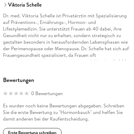
Viktoria Schelle
Dr. med. Viktoria Schelle ist Privatärztin mit Spezialisierung
auf Präventions-, Ernährungs-, Hormon- und
Lifestylemedizin. Sie unterstützt Frauen ab 40 dabei, ihre
Gesundheit nicht nur zu erhalten, sondern strategisch zu
gestalten besonders in herausfordernden Lebensphasen wie
der Perimenopause oder Menopause. Dr. Schelle hat sich auf
Frauengesundheit spezialisiert, da Frauen oft
unterdiagnostiziert und unterversorgt sind. Mit über 2. 000
Einzelberatungen und als zitierte Ernährungsexpertin im
Trendreport Ernährung 2025 positioniert sich Dr. Schelle als
Bewertungen
führende Expertin für evidenzbasierte, personalisierte
Gesundheitslösungen. 2025 wurde sie von FOCUS-
0 Bewertungen
Gesundheit als Top-Ernährungsberaterin ausgezeichnet.
Es wurden noch keine Bewertungen abgegeben. Schreiben
Sie die erste Bewertung zu "Hormonbauch" und helfen Sie
damit anderen bei der Kaufentscheidung.
Erste Bewertung schreiben