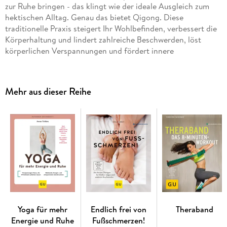
zur Ruhe bringen - das klingt wie der ideale Ausgleich zum
hektischen Alltag. Genau das bietet Qigong. Diese
traditionelle Praxis steigert Ihr Wohlbefinden, verbessert die
Körperhaltung und lindert zahlreiche Beschwerden, löst
körperlichen Verspannungen und fördert innere
Gelassenheit.
Ganzheitlich gesund - Körper, Geist und Seele
Mehr aus dieser Reihe
Die bewährten chinesischen Übungen vitalisieren,
entspannen und harmonisieren Körper und Geist
Mit Ihren Übungsprogrammen für mehr Energie starten
Sie frisch in den Tag und tanken Ruhe und neue Kraft,
wann immer Sie wollen
Mit kostenlosen Audio-Streams für zu Hause und
unterwegs
Körper und Geist in Balance mit Qigong - was Sie in diesem
Yoga für mehr
Endlich frei von
Theraband
Buch erwartet:
Energie und Ruhe
Fußschmerzen!