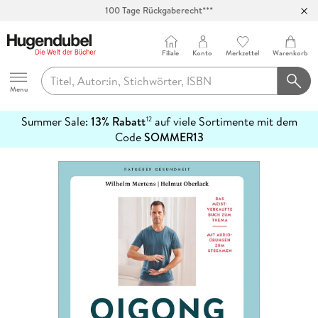
100 Tage Rückgaberecht***
Abholung in über 100 Filialen
Filiale
Konto
Merkzettel
Warenkorb
Hugendubel
Menu
Summer Sale:
13% Rabatt
auf viele Sortimente mit dem
12
mehr
Code
SOMMER13
erfahren