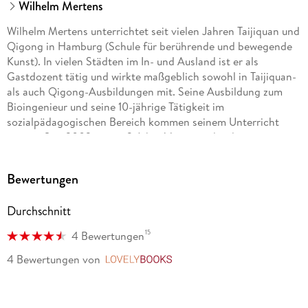
Wilhelm Mertens
Wilhelm Mertens unterrichtet seit vielen Jahren Taijiquan und
Qigong in Hamburg (Schule für berührende und bewegende
Kunst). In vielen Städten im In- und Ausland ist er als
Gastdozent tätig und wirkte maßgeblich sowohl in Taijiquan-
als auch Qigong-Ausbildungen mit. Seine Ausbildung zum
Bioingenieur und seine 10-jährige Tätigkeit im
sozialpädagogischen Bereich kommen seinem Unterricht
zugute. Seit 2003 war er 2 Jahre Vorsitzender des
Dachverbands. Helmut Oberlack übt Taijiquan und Qigong
seit den frühen 80er Jahren, er ist Mitgründer des Taijiquan &
Bewertungen
Qigong Netzwerkes Deutschland und Herausgeber des
Taijiquan & Qigong Journals.
Durchschnitt
15
4 Bewertungen
4 Bewertungen
von
LovelyBooks