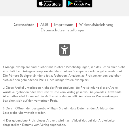
Datenschutz
AGB
Impressum
Widerrufsbelehrung
Datenschutzeinstellungen
Mängelexemplare sind Bücher mit leichten Beschädigungen, die das Lesen aber nicht
1
einschränken. Mängelexemplare sind durch einen Stempel als solche gekennzeichnet.
Die frühere Buchpreisbindung ist aufgehoben. Angaben zu Preissenkungen beziehen
sich auf den gebundenen Preis eines mangelfreien Exemplars.
Diese Artikel unterliegen nicht der Preisbindung, die Preisbindung dieser Artikel
2
wurde aufgehoben oder der Preis wurde vom Verlag gesenkt. Die jeweils zutreffende
Alternative wird Ihnen auf der Artikelseite dargestellt. Angaben zu Preissenkungen
beziehen sich auf den vorherigen Preis.
Durch Öffnen der Leseprobe willigen Sie ein, dass Daten an den Anbieter der
3
Leseprobe übermittelt werden.
Der gebundene Preis dieses Artikels wird nach Ablauf des auf der Artikelseite
4
dargestellten Datums vom Verlag angehoben.