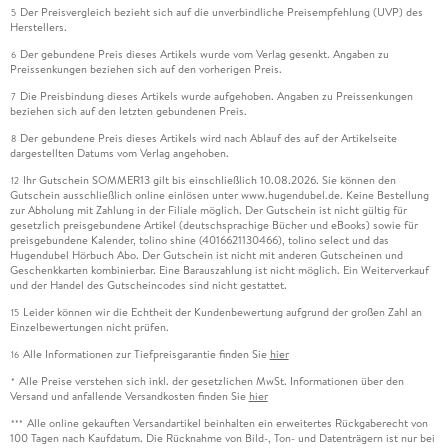
Der Preisvergleich bezieht sich auf die unverbindliche Preisempfehlung (UVP) des
5
Herstellers.
Der gebundene Preis dieses Artikels wurde vom Verlag gesenkt. Angaben zu
6
Preissenkungen beziehen sich auf den vorherigen Preis.
Die Preisbindung dieses Artikels wurde aufgehoben. Angaben zu Preissenkungen
7
beziehen sich auf den letzten gebundenen Preis.
Der gebundene Preis dieses Artikels wird nach Ablauf des auf der Artikelseite
8
dargestellten Datums vom Verlag angehoben.
Ihr Gutschein SOMMER13 gilt bis einschließlich 10.08.2026. Sie können den
12
Gutschein ausschließlich online einlösen unter www.hugendubel.de. Keine Bestellung
zur Abholung mit Zahlung in der Filiale möglich. Der Gutschein ist nicht gültig für
gesetzlich preisgebundene Artikel (deutschsprachige Bücher und eBooks) sowie für
preisgebundene Kalender, tolino shine (4016621130466), tolino select und das
Hugendubel Hörbuch Abo. Der Gutschein ist nicht mit anderen Gutscheinen und
Geschenkkarten kombinierbar. Eine Barauszahlung ist nicht möglich. Ein Weiterverkauf
und der Handel des Gutscheincodes sind nicht gestattet.
Leider können wir die Echtheit der Kundenbewertung aufgrund der großen Zahl an
15
Einzelbewertungen nicht prüfen.
Alle Informationen zur Tiefpreisgarantie finden Sie
hier
16
Alle Preise verstehen sich inkl. der gesetzlichen MwSt. Informationen über den
*
Versand und anfallende Versandkosten finden Sie
hier
Alle online gekauften Versandartikel beinhalten ein erweitertes Rückgaberecht von
***
100 Tagen nach Kaufdatum. Die Rücknahme von Bild-, Ton- und Datenträgern ist nur bei