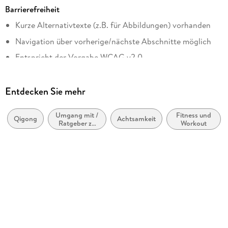
Barrierefreiheit
Reihe
Kurze Alternativtexte (z.B. für Abbildungen) vorhanden
Körper & Seele - Lust zum Üben (GU)
Navigation über vorherige/nächste Abschnitte möglich
Autor/Autorin
Wilhelm Mertens, Helmut Oberlack
Entspricht der Vorgabe WCAG v2.0
Verlag/Hersteller
Entspricht der Vorgabe WCAG Level AAA
Gräfe und Unzer eBook
Entdecken Sie mehr
Kopierschutz
mit Wasserzeichen versehen
Umgang mit /
Fitness und
Qigong
Achtsamkeit
Ratgeber zu
Workout
Produktart
Stress
EBOOK
Dateiformat
EPUB
ISBN
9783833898044