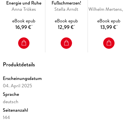
Energie und Ruhe
Fußschmerzen!
Anna Trökes
Stella Arndt
Wilhelm Mertens, Helmut Oberlack
Inhaltsverzeichnis
eBook epub
eBook epub
eBook epub
Hinweis zur Optimierung
16,99 €
12,99 €
13,99 €
*
*
*
Impressum
Wichtiger Hinweis
Dieses Buch ist das richtige für Sie, wenn
Vorwort
Ausruhen, Kraft tanken
Das Basisprogramm
Produktdetails
Das Aufbauprogramm
Service
Erscheinungsdatum
Rescue-Übungen für den Notfall
04. April 2025
Die Übungsprogramme Ihr Weg zu mehr Wohlbefinden und
Ausgeglichenheit
Sprache
Ganz entspannt mit Progressiver Muskelentspannung
deutsch
Seitenanzahl
144
Dateigröße