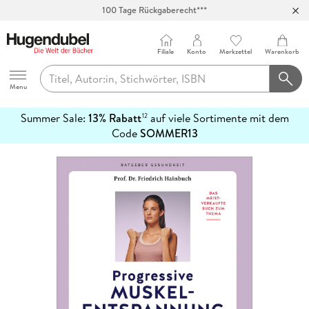
100 Tage Rückgaberecht***
Abholung in über 100 Filialen
Filiale
Konto
Merkzettel
Warenkorb
Hugendubel
Menu
Summer Sale:
13% Rabatt
auf viele Sortimente mit dem
12
mehr
Code
SOMMER13
erfahren