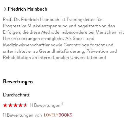
Friedrich Hainbuch
Prof. Dr. Friedrich Hainbuch ist Trainingsleiter für
Progressive Muskelentspannung und begeistert von den
Erfolgen, die diese Methode insbesondere bei Menschen mit
Herzerkrankungen ermöglicht. Als Sport- und
Medizinwissenschaftler sowie Gerontologe forscht und
unterrichtet er zu Gesundheitsförderung, Prävention und
Rehabilitation an internationalen Universitäten und
Forschungseinrichtungen. Prof. Dr. Hainbuch ist Autor
zahlreicher Artikel und Bücher und verbindet in seiner Arbeit
Theorie und Praxis, um Menschen weltweit zu helfen.
Bewertungen
Durchschnitt
15
11 Bewertungen
11 Bewertungen
von
LovelyBooks