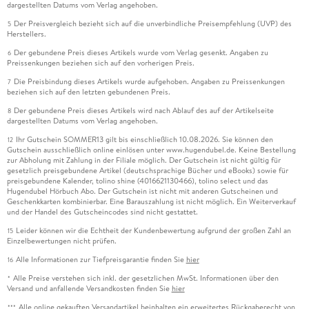
dargestellten Datums vom Verlag angehoben.
Der Preisvergleich bezieht sich auf die unverbindliche Preisempfehlung (UVP) des
5
Herstellers.
Der gebundene Preis dieses Artikels wurde vom Verlag gesenkt. Angaben zu
6
Preissenkungen beziehen sich auf den vorherigen Preis.
Die Preisbindung dieses Artikels wurde aufgehoben. Angaben zu Preissenkungen
7
beziehen sich auf den letzten gebundenen Preis.
Der gebundene Preis dieses Artikels wird nach Ablauf des auf der Artikelseite
8
dargestellten Datums vom Verlag angehoben.
Ihr Gutschein SOMMER13 gilt bis einschließlich 10.08.2026. Sie können den
12
Gutschein ausschließlich online einlösen unter www.hugendubel.de. Keine Bestellung
zur Abholung mit Zahlung in der Filiale möglich. Der Gutschein ist nicht gültig für
gesetzlich preisgebundene Artikel (deutschsprachige Bücher und eBooks) sowie für
preisgebundene Kalender, tolino shine (4016621130466), tolino select und das
Hugendubel Hörbuch Abo. Der Gutschein ist nicht mit anderen Gutscheinen und
Geschenkkarten kombinierbar. Eine Barauszahlung ist nicht möglich. Ein Weiterverkauf
und der Handel des Gutscheincodes sind nicht gestattet.
Leider können wir die Echtheit der Kundenbewertung aufgrund der großen Zahl an
15
Einzelbewertungen nicht prüfen.
Alle Informationen zur Tiefpreisgarantie finden Sie
hier
16
Alle Preise verstehen sich inkl. der gesetzlichen MwSt. Informationen über den
*
Versand und anfallende Versandkosten finden Sie
hier
Alle online gekauften Versandartikel beinhalten ein erweitertes Rückgaberecht von
***