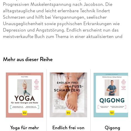
Progressiven Muskelentspannung nach Jacobson. Die
alltagstaugliche und leicht erlernbare Technik lindert
Schmerzen und hilft bei Verspannungen, seelischer
Unausgeglichenheit sowie psychischen Erkrankungen wie
Depression und Angststörung. Endlich erscheint nun das
meistverkaufte Buch zum Thema in einer aktualisierten und
erweiterten Neuausgabe.
Stress loslassen in kurzer Zeit:
Beruhigen Sie mit der
Mehr aus dieser Reihe
hochwirksamen Entspannungsmethode Ihr Nervensystem.
Schmerzen, Ängste und mentale Erschöpfung lindern:
Lösen Sie gezielt muskuläre Verspannungen und finden Sie
zu innerer Ruhe und seelischem Gleichgewicht.
Effektive Soforthilfe für Körper und Geist:
Das
Basisprogramm für den schnellen Einstieg.
Kurzprogramme für unterwegs und zwischendurch.
Übungslisten, abgestimmt auf spezifische Beschwerden.
Die Übungsprogramme sind auch als Audiostream
Yoga für mehr
Endlich frei von
Qigong
verfügbar.