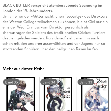
BLACK BUTLER verspricht atemberaubende Spannung im
London des 19. Jahrhunderts.
Um an einer der »Mitternächtlichen Teepartys« des Direktors
des Weston College teilnehmen zu können, bleibt Ciel nur ein
einziger Weg: Er muss vom Direktor persönlich als
»herausragender Spieler« des traditionellen Cricket-Turniers
dazu eingeladen werden. Kurz darauf sieht man ihn auch
schon mit den anderen auserwählten und vor Jugend nur so
strotzenden Schülern über den hellgrünen Rasen laufen.
Einzigartiger Mix aus Krimi, Action und Mystery, bei dem der
Afternoon Tea nicht fehlen darf.
Weitere Informationen:
Mehr aus dieser Reihe
- empfohlen ab 14 Jahren
- Artbook und Character Guide zum Manga
- Anime auf Netflix
Band 35
Band 34
Band 33
- Anime-DVD/Blu-ray von KAZÉ Anime
- Kinofilm
- Live-Action-Film
- Die Serie gilt als noch nicht abgeschlossen.