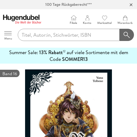
100 Tage Rückgaberecht***
Abholung in über 100 Filialen
Filiale
Konto
Merkzettel
Warenkorb
Hugendubel
Menu
Summer Sale:
13% Rabatt
auf viele Sortimente mit dem
12
mehr
Code
SOMMER13
erfahren
Band 16