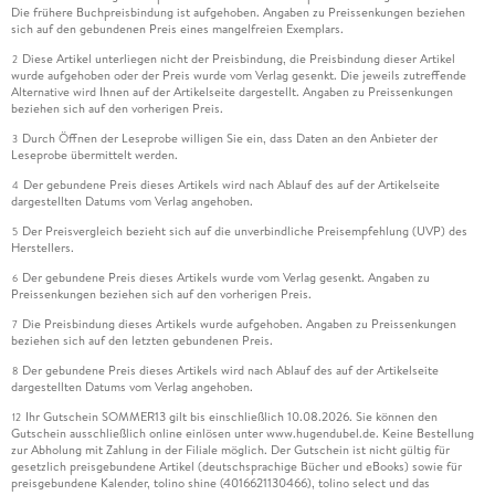
Die frühere Buchpreisbindung ist aufgehoben. Angaben zu Preissenkungen beziehen
sich auf den gebundenen Preis eines mangelfreien Exemplars.
Diese Artikel unterliegen nicht der Preisbindung, die Preisbindung dieser Artikel
2
wurde aufgehoben oder der Preis wurde vom Verlag gesenkt. Die jeweils zutreffende
Alternative wird Ihnen auf der Artikelseite dargestellt. Angaben zu Preissenkungen
beziehen sich auf den vorherigen Preis.
Durch Öffnen der Leseprobe willigen Sie ein, dass Daten an den Anbieter der
3
Leseprobe übermittelt werden.
Der gebundene Preis dieses Artikels wird nach Ablauf des auf der Artikelseite
4
dargestellten Datums vom Verlag angehoben.
Der Preisvergleich bezieht sich auf die unverbindliche Preisempfehlung (UVP) des
5
Herstellers.
Der gebundene Preis dieses Artikels wurde vom Verlag gesenkt. Angaben zu
6
Preissenkungen beziehen sich auf den vorherigen Preis.
Die Preisbindung dieses Artikels wurde aufgehoben. Angaben zu Preissenkungen
7
beziehen sich auf den letzten gebundenen Preis.
Der gebundene Preis dieses Artikels wird nach Ablauf des auf der Artikelseite
8
dargestellten Datums vom Verlag angehoben.
Ihr Gutschein SOMMER13 gilt bis einschließlich 10.08.2026. Sie können den
12
Gutschein ausschließlich online einlösen unter www.hugendubel.de. Keine Bestellung
zur Abholung mit Zahlung in der Filiale möglich. Der Gutschein ist nicht gültig für
gesetzlich preisgebundene Artikel (deutschsprachige Bücher und eBooks) sowie für
preisgebundene Kalender, tolino shine (4016621130466), tolino select und das