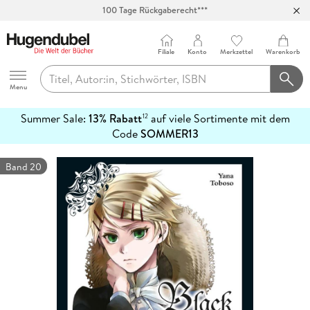
100 Tage Rückgaberecht***
Abholung in über 100 Filialen
Filiale
Konto
Merkzettel
Warenkorb
Hugendubel
Menu
Summer Sale:
13% Rabatt
auf viele Sortimente mit dem
12
mehr
Code
SOMMER13
erfahren
Band 20