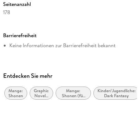
Seitenanzahl
178
Dateigröße
70,66 MB
Barrierefreiheit
Altersempfehlung
Keine Informationen zur Barrierefreiheit bekannt
von 14 bis 99 Jahren
Reihe
Black Butler, 20
Autor/Autorin
Entdecken Sie mehr
Yana Toboso
Manga:
Graphic
Manga:
Kinder/Jugendliche:
Übersetzung
Shonen
Novel /
Shonen (für
Dark Fantasy
Claudia Peter
Comic /
Jungen im
Manga:
Teenageralter)
Verlag/Hersteller
Krimi,
Mystery
Carlsen Manga
und
Thriller
Originalsprache
japanisch