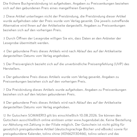
Die frühere Buchpreisbindung ist aufgehoben. Angaben zu Preissenkungen beziehen
sich auf den gebundenen Preis eines mangelfreien Exemplars.
Diese Artikel unterliegen nicht der Preisbindung, die Preisbindung dieser Artikel
2
wurde aufgehoben oder der Preis wurde vom Verlag gesenkt. Die jeweils zutreffende
Alternative wird Ihnen auf der Artikelseite dargestellt. Angaben zu Preissenkungen
beziehen sich auf den vorherigen Preis.
Durch Öffnen der Leseprobe willigen Sie ein, dass Daten an den Anbieter der
3
Leseprobe übermittelt werden.
Der gebundene Preis dieses Artikels wird nach Ablauf des auf der Artikelseite
4
dargestellten Datums vom Verlag angehoben.
Der Preisvergleich bezieht sich auf die unverbindliche Preisempfehlung (UVP) des
5
Herstellers.
Der gebundene Preis dieses Artikels wurde vom Verlag gesenkt. Angaben zu
6
Preissenkungen beziehen sich auf den vorherigen Preis.
Die Preisbindung dieses Artikels wurde aufgehoben. Angaben zu Preissenkungen
7
beziehen sich auf den letzten gebundenen Preis.
Der gebundene Preis dieses Artikels wird nach Ablauf des auf der Artikelseite
8
dargestellten Datums vom Verlag angehoben.
Ihr Gutschein SOMMER13 gilt bis einschließlich 10.08.2026. Sie können den
12
Gutschein ausschließlich online einlösen unter www.hugendubel.de. Keine Bestellung
zur Abholung mit Zahlung in der Filiale möglich. Der Gutschein ist nicht gültig für
gesetzlich preisgebundene Artikel (deutschsprachige Bücher und eBooks) sowie für
preisgebundene Kalender, tolino shine (4016621130466), tolino select und das