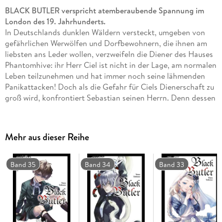
BLACK BUTLER verspricht atemberaubende Spannung im
London des 19. Jahrhunderts.
In Deutschlands dunklen Wäldern versteckt, umgeben von
gefährlichen Werwölfen und Dorfbewohnern, die ihnen am
liebsten ans Leder wollen, verzweifeln die Diener des Hauses
Phantomhive: ihr Herr Ciel ist nicht in der Lage, am normalen
Leben teilzunehmen und hat immer noch seine lähmenden
Panikattacken! Doch als die Gefahr für Ciels Dienerschaft zu
groß wird, konfrontiert Sebastian seinen Herrn. Denn dessen
Panik und Zögern bedeutet, dass der Pakt zwischen ihnen am
brechen ist. . .
Einzigartiger Mix aus Krimi, Action und Mystery, bei dem der
Mehr aus dieser Reihe
Afternoon Tea nicht fehlen darf.
Weitere Informationen:
- empfohlen ab 14 Jahren
Band 35
Band 34
Band 33
- Artbook und Character Guide zum Manga
- Anime auf Netflix
- Anime-DVD/Blu-ray von KAZÉ Anime
- Kinofilm
- Live-Action-Film