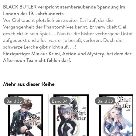
BLACK BUTLER verspricht atemberaubende Spannung im
London des 19. Jahrhunderts.
Vor Ciel taucht plötzlich ein zweiter Earl auf, der die
Vergangenheit der Phantomhives kennt. Er verwickelt Ciel
geschickt in sein Spiel. . . Nun ist die bisher verborgene Untat
aufgedeckt und alles, was er je besaß, verloren. Doch die
schwarze Lerche gibt nicht auf. . . !
Einzigartiger Mix aus Krimi, Action und Mystery, bei dem der
Afternoon Tea nicht fehlen darf.
Weitere Informationen:
- empfohlen ab 14 Jahren
- Artbook und Character Guide zum Manga
Mehr aus dieser Reihe
- Anime auf Netflix
- Anime-DVD/Blu-ray von KAZÉ Anime
- Kinofilm
Band 35
Band 34
Band 33
- Live-Action-Film
- Die Serie gilt als noch nicht abgeschlossen.