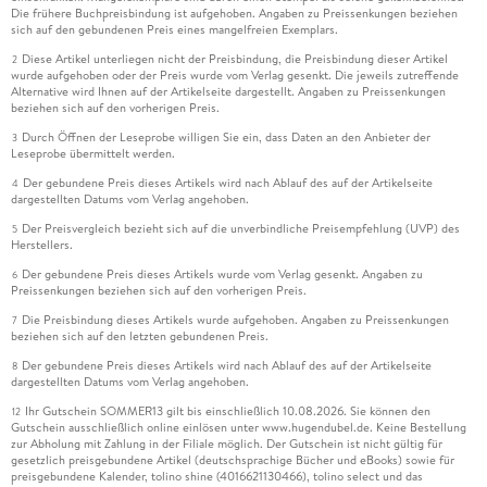
Die frühere Buchpreisbindung ist aufgehoben. Angaben zu Preissenkungen beziehen
sich auf den gebundenen Preis eines mangelfreien Exemplars.
Diese Artikel unterliegen nicht der Preisbindung, die Preisbindung dieser Artikel
2
wurde aufgehoben oder der Preis wurde vom Verlag gesenkt. Die jeweils zutreffende
Alternative wird Ihnen auf der Artikelseite dargestellt. Angaben zu Preissenkungen
beziehen sich auf den vorherigen Preis.
Durch Öffnen der Leseprobe willigen Sie ein, dass Daten an den Anbieter der
3
Leseprobe übermittelt werden.
Der gebundene Preis dieses Artikels wird nach Ablauf des auf der Artikelseite
4
dargestellten Datums vom Verlag angehoben.
Der Preisvergleich bezieht sich auf die unverbindliche Preisempfehlung (UVP) des
5
Herstellers.
Der gebundene Preis dieses Artikels wurde vom Verlag gesenkt. Angaben zu
6
Preissenkungen beziehen sich auf den vorherigen Preis.
Die Preisbindung dieses Artikels wurde aufgehoben. Angaben zu Preissenkungen
7
beziehen sich auf den letzten gebundenen Preis.
Der gebundene Preis dieses Artikels wird nach Ablauf des auf der Artikelseite
8
dargestellten Datums vom Verlag angehoben.
Ihr Gutschein SOMMER13 gilt bis einschließlich 10.08.2026. Sie können den
12
Gutschein ausschließlich online einlösen unter www.hugendubel.de. Keine Bestellung
zur Abholung mit Zahlung in der Filiale möglich. Der Gutschein ist nicht gültig für
gesetzlich preisgebundene Artikel (deutschsprachige Bücher und eBooks) sowie für
preisgebundene Kalender, tolino shine (4016621130466), tolino select und das