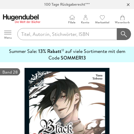
100 Tage Rückgaberecht***
Abholung in über 100 Filialen
Filiale
Konto
Merkzettel
Warenkorb
Hugendubel
Menu
Summer Sale:
13% Rabatt
auf viele Sortimente mit dem
12
mehr
Code
SOMMER13
erfahren
Band 28