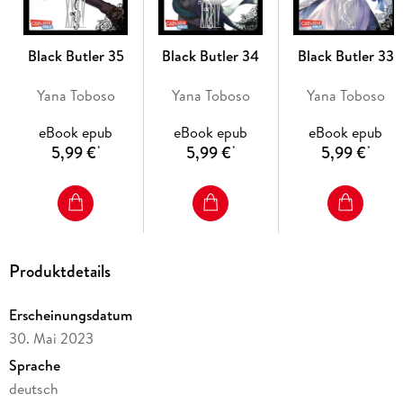
- Live-Action-Film
- bisher 32 Bände in Japan erschienen
- Die Serie gilt als noch nicht abgeschlossen.
Black Butler 35
Black Butler 34
Black Butler 33
Yana Toboso
Yana Toboso
Yana Toboso
eBook epub
eBook epub
eBook epub
5,99 €
5,99 €
5,99 €
*
*
*
Produktdetails
Erscheinungsdatum
30. Mai 2023
Sprache
deutsch