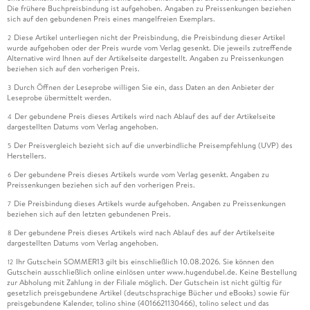
Die frühere Buchpreisbindung ist aufgehoben. Angaben zu Preissenkungen beziehen
sich auf den gebundenen Preis eines mangelfreien Exemplars.
Diese Artikel unterliegen nicht der Preisbindung, die Preisbindung dieser Artikel
2
wurde aufgehoben oder der Preis wurde vom Verlag gesenkt. Die jeweils zutreffende
Alternative wird Ihnen auf der Artikelseite dargestellt. Angaben zu Preissenkungen
beziehen sich auf den vorherigen Preis.
Durch Öffnen der Leseprobe willigen Sie ein, dass Daten an den Anbieter der
3
Leseprobe übermittelt werden.
Der gebundene Preis dieses Artikels wird nach Ablauf des auf der Artikelseite
4
dargestellten Datums vom Verlag angehoben.
Der Preisvergleich bezieht sich auf die unverbindliche Preisempfehlung (UVP) des
5
Herstellers.
Der gebundene Preis dieses Artikels wurde vom Verlag gesenkt. Angaben zu
6
Preissenkungen beziehen sich auf den vorherigen Preis.
Die Preisbindung dieses Artikels wurde aufgehoben. Angaben zu Preissenkungen
7
beziehen sich auf den letzten gebundenen Preis.
Der gebundene Preis dieses Artikels wird nach Ablauf des auf der Artikelseite
8
dargestellten Datums vom Verlag angehoben.
Ihr Gutschein SOMMER13 gilt bis einschließlich 10.08.2026. Sie können den
12
Gutschein ausschließlich online einlösen unter www.hugendubel.de. Keine Bestellung
zur Abholung mit Zahlung in der Filiale möglich. Der Gutschein ist nicht gültig für
gesetzlich preisgebundene Artikel (deutschsprachige Bücher und eBooks) sowie für
preisgebundene Kalender, tolino shine (4016621130466), tolino select und das