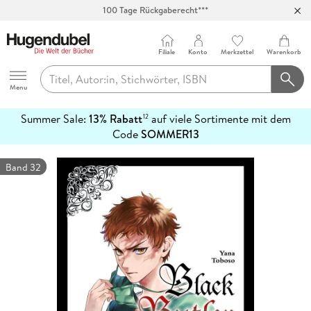
100 Tage Rückgaberecht***
Abholung in über 100 Filialen
Filiale
Konto
Merkzettel
Warenkorb
Hugendubel
Menu
Summer Sale:
13% Rabatt
auf viele Sortimente mit dem
12
mehr
Code
SOMMER13
erfahren
Band 32