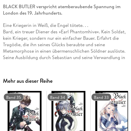
BLACK BUTLER verspricht atemberaubende Spannung im
London des 19. Jahrhunderts.
Eine Kriegerin in Weiß, die Engel tötete. . .
Bard, ein treuer Diener des »Earl Phantomhive«. Kein Soldat,
kein Krieger, sondern nur ein einfacher Bauer. Erfahrt die
Tragödie, die ihn seines Glücks beraubte und seine
Metamorphose in einen übermenschlichen Söldner auslöste.
Seine Ausbildung durch Sebastian und seine Verwandlung in
einen Koch. . . Das alles erwartet Euch in Band 32!
Mehr aus dieser Reihe
Einzigartiger Mix aus Krimi, Action und Mystery, bei dem der
Afternoon Tea nicht fehlen darf.
Weitere Informationen:
Band 35
Band 34
Band 33
- empfohlen ab 14 Jahren
- Artbook und Character Guide zum Manga
- Anime auf Netflix
- Anime-DVD/Blu-ray von KAZÉ Anime
- Kinofilm