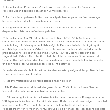
Herstellers.
Der gebundene Preis dieses Artikels wurde vom Verlag gesenkt. Angaben zu
6
Preissenkungen beziehen sich auf den vorherigen Preis.
Die Preisbindung dieses Artikels wurde aufgehoben. Angaben zu Preissenkungen
7
beziehen sich auf den letzten gebundenen Preis.
Der gebundene Preis dieses Artikels wird nach Ablauf des auf der Artikelseite
8
dargestellten Datums vom Verlag angehoben.
Ihr Gutschein SOMMER13 gilt bis einschließlich 10.08.2026. Sie können den
12
Gutschein ausschließlich online einlösen unter www.hugendubel.de. Keine Bestellung
zur Abholung mit Zahlung in der Filiale möglich. Der Gutschein ist nicht gültig für
gesetzlich preisgebundene Artikel (deutschsprachige Bücher und eBooks) sowie für
preisgebundene Kalender, tolino shine (4016621130466), tolino select und das
Hugendubel Hörbuch Abo. Der Gutschein ist nicht mit anderen Gutscheinen und
Geschenkkarten kombinierbar. Eine Barauszahlung ist nicht möglich. Ein Weiterverkauf
und der Handel des Gutscheincodes sind nicht gestattet.
Leider können wir die Echtheit der Kundenbewertung aufgrund der großen Zahl an
15
Einzelbewertungen nicht prüfen.
Alle Informationen zur Tiefpreisgarantie finden Sie
hier
16
Alle Preise verstehen sich inkl. der gesetzlichen MwSt. Informationen über den
*
Versand und anfallende Versandkosten finden Sie
hier
Alle online gekauften Versandartikel beinhalten ein erweitertes Rückgaberecht von
***
100 Tagen nach Kaufdatum. Die Rücknahme von Bild-, Ton- und Datenträgern ist nur bei
noch versiegelter Ware möglich. Für in der Filiale gekaufte Artikel gilt ein
Rückgaberecht von 4 Wochen. Voraussetzung ist die Vorlage des Kassenbons und dass