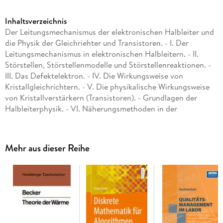
Inhaltsverzeichnis
Der Leitungsmechanismus der elektronischen Halbleiter und
die Physik der Gleichriehter und Transistoren. - I. Der
Leitungsmechanismus in elektronischen Halbleitern. - II.
Störstellen, Störstellenmodelle und Störstellenreaktionen. -
III. Das Defektelektron. - IV. Die Wirkungsweise von
Kristallgleichrichtern. - V. Die physikalische Wirkungsweise
von Kristallverstärkern (Transistoren). - Grundlagen der
Halbleiterphysik. - VI. Näherungsmethoden in der
Quantenmechanik des Wasserstoffmoleküls. - VII. Das
Bändermodell. - VIII. Fermi-Statistik der Kristallelektronen. -
IX. Die dynamische Auffassung von
Mehr aus dieser Reihe
Störstellengleichgewichten und die Trägheit von
Störstellenreaktionen. - X. Randschichten in Halbleitern und
der Kontakt Halbleiter-Metall. - Namenverzeichnis.