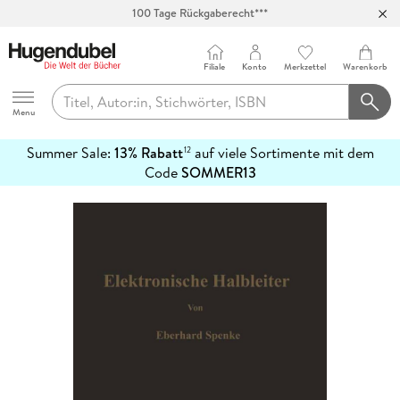
100 Tage Rückgaberecht***
Abholung in über 100 Filialen
Filiale
Konto
Merkzettel
Warenkorb
Hugendubel
Menu
Summer Sale:
13% Rabatt
auf viele Sortimente mit dem
12
mehr
Code
SOMMER13
erfahren