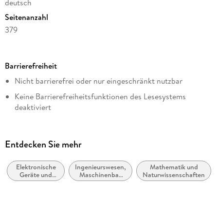
deutsch
Seitenanzahl
379
Dateigröße
38,86 MB
Barrierefreiheit
Reihe
Nicht barrierefrei oder nur eingeschränkt nutzbar
Life Science and Basic Disciplines (German Language)
Keine Barrierefreiheitsfunktionen des Lesesystems
Autor/Autorin
deaktiviert
Eberhard Spenke
Weitere Hinweise:
Verlag/Hersteller
accessibilitysupport@springernature.com
Springer Berlin Heidelberg
Entdecken Sie mehr
Kopierschutz
mit Wasserzeichen versehen
Elektronische
Ingenieurswesen,
Mathematik und
Geräte und
Maschinenbau
Naturwissenschaften
Produktart
Materialien
allgemein
EBOOK
Dateiformat