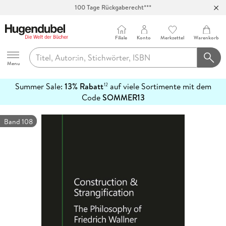
100 Tage Rückgaberecht***
Abholung in über 100 Filialen
Filiale
Konto
Merkzettel
Warenkorb
Hugendubel
Menu
Summer Sale:
13% Rabatt
auf viele Sortimente mit dem
12
mehr
Code
SOMMER13
erfahren
Band 108