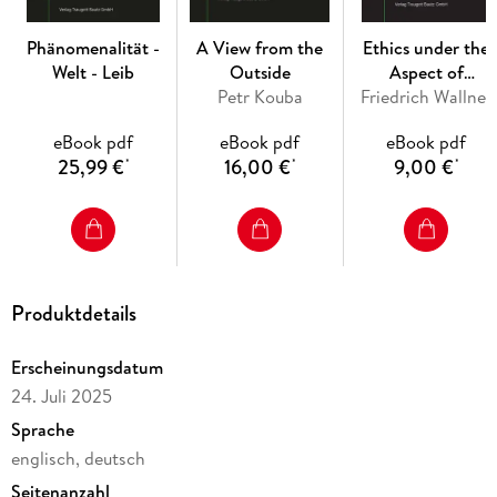
other vagueness of CR as well as by referring to some
overlaps with other schools of thought. In order to facilitate
Phänomenalität -
A View from the
Ethics under the
further discussions concerning CR, the appendix offers a
Welt - Leib
Outside
Aspect of
selected bibliography to help readers find their way through
Petr Kouba
Friedrich Wallner
Constructive
the wide field of Friedrich, respectively Fritz (G.) Wallner's
Realism
publications.
eBook pdf
eBook pdf
eBook pdf
25,99 €
16,00 €
9,00 €
*
*
*
Produktdetails
Erscheinungsdatum
24. Juli 2025
Sprache
englisch, deutsch
Seitenanzahl