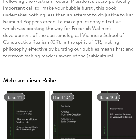
Following the Austrian Federal President's socio-politically
important call to "make your bubble burst", this book
undertakes nothing less than an attempt to do justice to Karl
Raimund Popper's credo, to make philosophy effective -
which was pointing the way for Friedrich Wallner's
development of the epistemological Viennese School of
Constructive Realism (CR). In the spirit of CR, making
philosophy effective by bursting our bubbles means first and
foremost making readers aware of the (sub)cultural
conditionality in relation to our ways of constructing reality
and inviting them to leave well-trodden paths of thought and
thus gain (intellectual) space for expanded scope for action.
Mehr aus dieser Reihe
For this purpose, long-time companions from different
phases of the development of CR, as well as current research
colleagues from all over the world, have been invited to shed
Band 111
Band 104
Band 103
light on different aspects of Prof. Wallner's oeuvre from
several disciplinary and cultural perspectives. The nineteen
contributors from Asia and Europe as well as North and
South America explain and evaluate Wallner's work and show
the numerous fields of application and reveal possibilities for
further development; not least by pointing out the one or