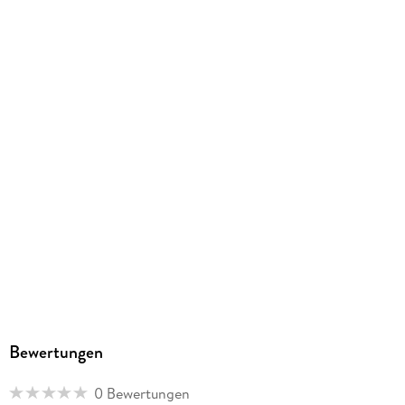
EBOOK
Dateiformat
PDF
ISBN
9783689119614
Bewertungen
0 Bewertungen