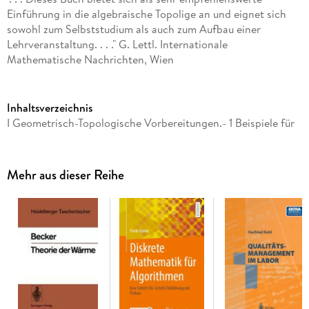
Einführung in die algebraische Topolige an und eignet sich
sowohl zum Selbststudium als auch zum Aufbau einer
Lehrveranstaltung. . . ." G. Lettl. Internationale
Mathematische Nachrichten, Wien
Inhaltsverzeichnis
I Geometrisch-Topologische Vorbereitungen.- 1 Beispiele für
Räume, Abbildungen und topologische Probleme.- 2
Homotopie.- 3 Simplizialkomplexe und Polyeder.- 4 CW-
Räume.- II Fundamentalgruppe und Überlagerungen.- 5 Die
Mehr aus dieser Reihe
Fundamentalgruppe.- 6 Überlagerungen.- III
Homologietheorie.- 7 Homologiegruppen von
Simplizialkomplexen.- 8 Algebraische Hilfsmittel.- 9
Homologiegruppen topologischer Räume.- 10 Homologie mit
Koeffizienten.- 11 Einige Anwendungen der
Homologietheorie.- 12 Homologie von Produkten.- IV
Cohomologie, Dualität und Produkte.- 13 Cohomologie.- 14
Dualität in Mannigfaltigkeiten.- 15 Der Cohomologiering.- V
Fortsetzung der Homotopietheorie.- 16 Homotopiegruppen.-