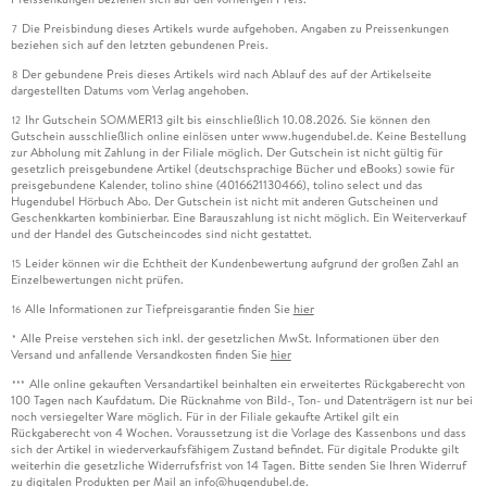
Die Preisbindung dieses Artikels wurde aufgehoben. Angaben zu Preissenkungen
7
beziehen sich auf den letzten gebundenen Preis.
Der gebundene Preis dieses Artikels wird nach Ablauf des auf der Artikelseite
8
dargestellten Datums vom Verlag angehoben.
Ihr Gutschein SOMMER13 gilt bis einschließlich 10.08.2026. Sie können den
12
Gutschein ausschließlich online einlösen unter www.hugendubel.de. Keine Bestellung
zur Abholung mit Zahlung in der Filiale möglich. Der Gutschein ist nicht gültig für
gesetzlich preisgebundene Artikel (deutschsprachige Bücher und eBooks) sowie für
preisgebundene Kalender, tolino shine (4016621130466), tolino select und das
Hugendubel Hörbuch Abo. Der Gutschein ist nicht mit anderen Gutscheinen und
Geschenkkarten kombinierbar. Eine Barauszahlung ist nicht möglich. Ein Weiterverkauf
und der Handel des Gutscheincodes sind nicht gestattet.
Leider können wir die Echtheit der Kundenbewertung aufgrund der großen Zahl an
15
Einzelbewertungen nicht prüfen.
Alle Informationen zur Tiefpreisgarantie finden Sie
hier
16
Alle Preise verstehen sich inkl. der gesetzlichen MwSt. Informationen über den
*
Versand und anfallende Versandkosten finden Sie
hier
Alle online gekauften Versandartikel beinhalten ein erweitertes Rückgaberecht von
***
100 Tagen nach Kaufdatum. Die Rücknahme von Bild-, Ton- und Datenträgern ist nur bei
noch versiegelter Ware möglich. Für in der Filiale gekaufte Artikel gilt ein
Rückgaberecht von 4 Wochen. Voraussetzung ist die Vorlage des Kassenbons und dass
sich der Artikel in wiederverkaufsfähigem Zustand befindet. Für digitale Produkte gilt
weiterhin die gesetzliche Widerrufsfrist von 14 Tagen. Bitte senden Sie Ihren Widerruf
zu digitalen Produkten per Mail an info@hugendubel.de.