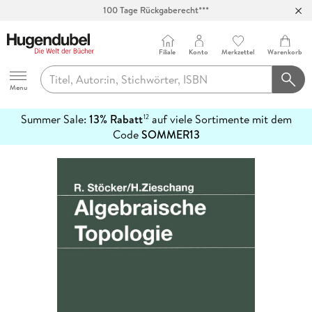
100 Tage Rückgaberecht***
Abholung in über 100 Filialen
Filiale
Konto
Merkzettel
Warenkorb
Hugendubel
Menu
Summer Sale:
13% Rabatt
auf viele Sortimente mit dem
12
mehr
Code
SOMMER13
erfahren