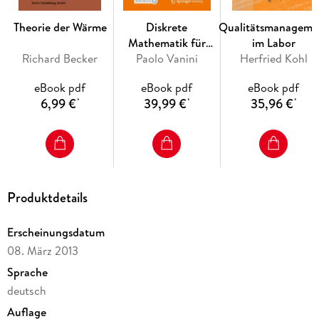
17 Faserungen und Homotopiegruppen.- 18
Theorie der Wärme
Diskrete
Qualitätsmanageme
Homotopieklassifikation von Abbildungen.- Symbole.
Mathematik für
im Labor
Richard Becker
Algorithmen
Paolo Vanini
Herfried Kohl
eBook pdf
eBook pdf
eBook pdf
6,99 €
39,99 €
35,96 €
*
*
*
Produktdetails
Erscheinungsdatum
08. März 2013
Sprache
deutsch
Auflage