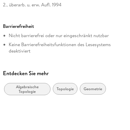
2., überarb. u. erw. Aufl. 1994
Seitenanzahl
488
Barrierefreiheit
Dateigröße
Nicht barrierefrei oder nur eingeschränkt nutzbar
54,39 MB
Keine Barrierefreiheitsfunktionen des Lesesystems
Reihe
deaktiviert
Life Science and Basic Disciplines (German Language)
Weitere Hinweise:
Autor/Autorin
accessibilitysupport@springernature.com
Ralph Stöcker, Heiner Zieschang
Entdecken Sie mehr
Verlag/Hersteller
Vieweg+Teubner Verlag
Algebraische
Topologie
Geometrie
Topologie
Originalsprache
deutsch
Kopierschutz
mit Wasserzeichen versehen
Produktart