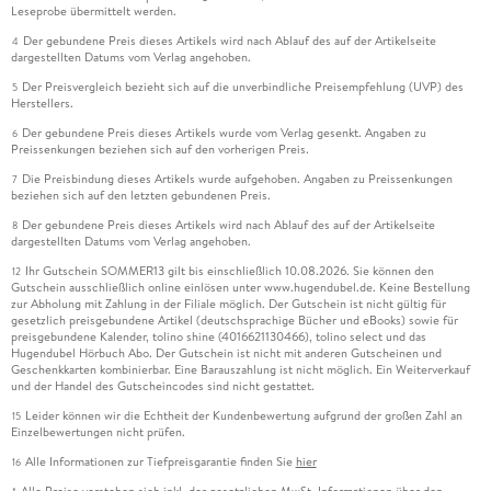
Leseprobe übermittelt werden.
Der gebundene Preis dieses Artikels wird nach Ablauf des auf der Artikelseite
4
dargestellten Datums vom Verlag angehoben.
Der Preisvergleich bezieht sich auf die unverbindliche Preisempfehlung (UVP) des
5
Herstellers.
Der gebundene Preis dieses Artikels wurde vom Verlag gesenkt. Angaben zu
6
Preissenkungen beziehen sich auf den vorherigen Preis.
Die Preisbindung dieses Artikels wurde aufgehoben. Angaben zu Preissenkungen
7
beziehen sich auf den letzten gebundenen Preis.
Der gebundene Preis dieses Artikels wird nach Ablauf des auf der Artikelseite
8
dargestellten Datums vom Verlag angehoben.
Ihr Gutschein SOMMER13 gilt bis einschließlich 10.08.2026. Sie können den
12
Gutschein ausschließlich online einlösen unter www.hugendubel.de. Keine Bestellung
zur Abholung mit Zahlung in der Filiale möglich. Der Gutschein ist nicht gültig für
gesetzlich preisgebundene Artikel (deutschsprachige Bücher und eBooks) sowie für
preisgebundene Kalender, tolino shine (4016621130466), tolino select und das
Hugendubel Hörbuch Abo. Der Gutschein ist nicht mit anderen Gutscheinen und
Geschenkkarten kombinierbar. Eine Barauszahlung ist nicht möglich. Ein Weiterverkauf
und der Handel des Gutscheincodes sind nicht gestattet.
Leider können wir die Echtheit der Kundenbewertung aufgrund der großen Zahl an
15
Einzelbewertungen nicht prüfen.
Alle Informationen zur Tiefpreisgarantie finden Sie
hier
16
Alle Preise verstehen sich inkl. der gesetzlichen MwSt. Informationen über den