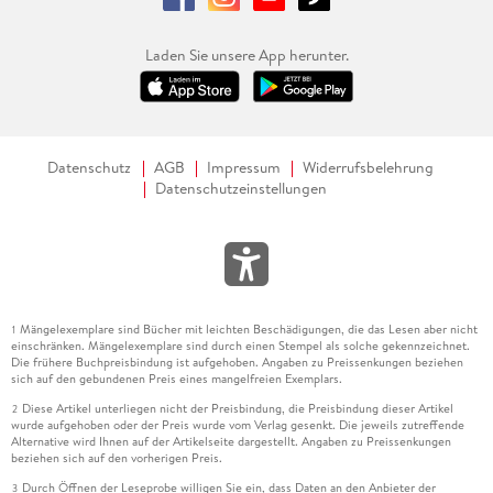
Laden Sie unsere App herunter.
Datenschutz
AGB
Impressum
Widerrufsbelehrung
Datenschutzeinstellungen
Mängelexemplare sind Bücher mit leichten Beschädigungen, die das Lesen aber nicht
1
einschränken. Mängelexemplare sind durch einen Stempel als solche gekennzeichnet.
Die frühere Buchpreisbindung ist aufgehoben. Angaben zu Preissenkungen beziehen
sich auf den gebundenen Preis eines mangelfreien Exemplars.
Diese Artikel unterliegen nicht der Preisbindung, die Preisbindung dieser Artikel
2
wurde aufgehoben oder der Preis wurde vom Verlag gesenkt. Die jeweils zutreffende
Alternative wird Ihnen auf der Artikelseite dargestellt. Angaben zu Preissenkungen
beziehen sich auf den vorherigen Preis.
Durch Öffnen der Leseprobe willigen Sie ein, dass Daten an den Anbieter der
3