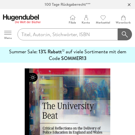
100 Tage Rückgaberecht***
Abholung in über 100 Filialen
Filiale
Konto
Merkzettel
Warenkorb
Hugendubel
Menu
Summer Sale:
13% Rabatt
auf viele Sortimente mit dem
12
mehr
Code
SOMMER13
erfahren