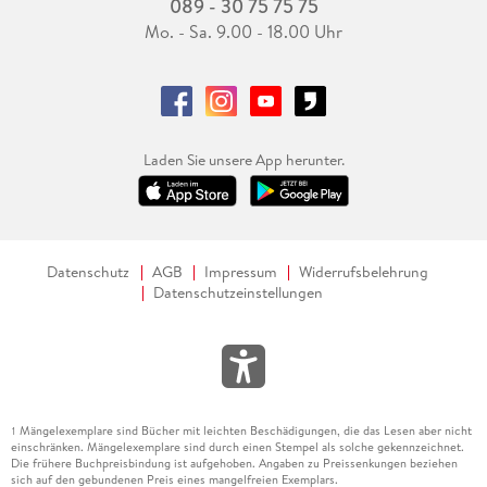
089 - 30 75 75 75
Mo. - Sa. 9.00 - 18.00 Uhr
Laden Sie unsere App herunter.
Datenschutz
AGB
Impressum
Widerrufsbelehrung
Datenschutzeinstellungen
Mängelexemplare sind Bücher mit leichten Beschädigungen, die das Lesen aber nicht
1
einschränken. Mängelexemplare sind durch einen Stempel als solche gekennzeichnet.
Die frühere Buchpreisbindung ist aufgehoben. Angaben zu Preissenkungen beziehen
sich auf den gebundenen Preis eines mangelfreien Exemplars.