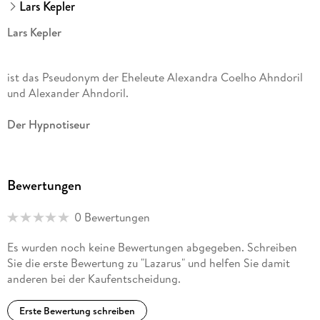
Lars Kepler
Lars Kepler
ist das Pseudonym der Eheleute Alexandra Coelho Ahndoril
und Alexander Ahndoril.
Der Hypnotiseur
, ihr Krimidebüt, war sensationell erfolgreich und wurde in
über 30 Sprachen übersetzt. Die folgenden Kriminalromane
Bewertungen
mit dem Ermittler Joona Linna setzten die Erfolgsgeschichte
fort und standen alle auf Platz 1 der schwedischen
0 Bewertungen
Bestsellerliste. Das Ehepaar lebt mit seinen drei Töchtern in
Stockholm.
Es wurden noch keine Bewertungen abgegeben. Schreiben
Sie die erste Bewertung zu "Lazarus" und helfen Sie damit
anderen bei der Kaufentscheidung.
Wolfram Koch
Erste Bewertung schreiben