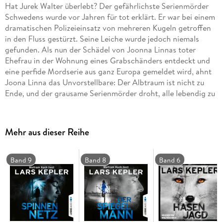
Hat Jurek Walter überlebt? Der gefährlichste Serienmörder
Schwedens wurde vor Jahren für tot erklärt. Er war bei einem
dramatischen Polizeieinsatz von mehreren Kugeln getroffen
in den Fluss gestürzt. Seine Leiche wurde jedoch niemals
gefunden. Als nun der Schädel von Joonna Linnas toter
Ehefrau in der Wohnung eines Grabschänders entdeckt und
eine perfide Mordserie aus ganz Europa gemeldet wird, ahnt
Joona Linna das Unvorstellbare: Der Albtraum ist nicht zu
Ende, und der grausame Serienmörder droht, alle lebendig zu
begraben, die Joona lieb sind. Ein Wettlauf gegen die Zeit
beginnt . . .
Mehr aus dieser Reihe
Band 9
Band 8
Band 6