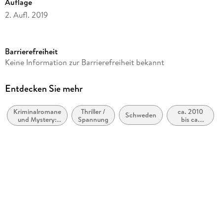
Auflage
2. Aufl. 2019
Ausgabe
Gekürzt
Barrierefreiheit
Laufzeit
Keine Information zur Barrierefreiheit bekannt
621 Minuten
Reihe
Entdecken Sie mehr
Joona Linna, 7
Kriminalromane
Thriller /
ca. 2010
Autor/Autorin
Schweden
und Mystery:
Spannung
bis ca.
Lars Kepler
Polizeiarbeit &
2019
Forensik
Übersetzung
Thorsten Alms, Susanne Dahmann
Sprecher/Sprecherin
Wolfram Koch
Verlag/Hersteller
Lübbe Audio