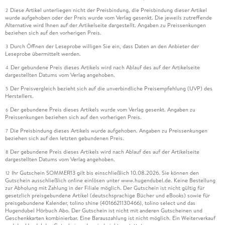
Diese Artikel unterliegen nicht der Preisbindung, die Preisbindung dieser Artikel
2
wurde aufgehoben oder der Preis wurde vom Verlag gesenkt. Die jeweils zutreffende
Alternative wird Ihnen auf der Artikelseite dargestellt. Angaben zu Preissenkungen
beziehen sich auf den vorherigen Preis.
Durch Öffnen der Leseprobe willigen Sie ein, dass Daten an den Anbieter der
3
Leseprobe übermittelt werden.
Der gebundene Preis dieses Artikels wird nach Ablauf des auf der Artikelseite
4
dargestellten Datums vom Verlag angehoben.
Der Preisvergleich bezieht sich auf die unverbindliche Preisempfehlung (UVP) des
5
Herstellers.
Der gebundene Preis dieses Artikels wurde vom Verlag gesenkt. Angaben zu
6
Preissenkungen beziehen sich auf den vorherigen Preis.
Die Preisbindung dieses Artikels wurde aufgehoben. Angaben zu Preissenkungen
7
beziehen sich auf den letzten gebundenen Preis.
Der gebundene Preis dieses Artikels wird nach Ablauf des auf der Artikelseite
8
dargestellten Datums vom Verlag angehoben.
Ihr Gutschein SOMMER13 gilt bis einschließlich 10.08.2026. Sie können den
12
Gutschein ausschließlich online einlösen unter www.hugendubel.de. Keine Bestellung
zur Abholung mit Zahlung in der Filiale möglich. Der Gutschein ist nicht gültig für
gesetzlich preisgebundene Artikel (deutschsprachige Bücher und eBooks) sowie für
preisgebundene Kalender, tolino shine (4016621130466), tolino select und das
Hugendubel Hörbuch Abo. Der Gutschein ist nicht mit anderen Gutscheinen und
Geschenkkarten kombinierbar. Eine Barauszahlung ist nicht möglich. Ein Weiterverkauf