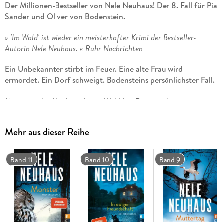
Der Millionen-Bestseller von Nele Neuhaus! Der 8. Fall für Pia
Sander und Oliver von Bodenstein.
» 'Im Wald' ist wieder ein meisterhafter Krimi der Bestseller-
Autorin Nele Neuhaus. « Ruhr Nachrichten
Ein Unbekannter stirbt im Feuer. Eine alte Frau wird
ermordet. Ein Dorf schweigt. Bodensteins persönlichster Fall.
Mitten in der Nacht geht im Wald bei Ruppertshain ein
Wohnwagen in Flammen auf. Aus den Trümmern wird eine
Leiche geborgen. Oliver von Bodenstein und Pia Sander,
Mehr aus dieser Reihe
ehemals Kirchhoff, vom K11 in Hofheim ermitteln zunächst
wegen Brandstiftung, doch bald auch wegen Mordes. Kurz
darauf wird eine todkranke alte Frau in einem Hospiz
Band 11
Band 10
Band 9
ermordet. Bodenstein ist erschüttert, er kannte die Frau seit
seiner Kindheit.
Die Ermittlungen führen Pia und ihn vierzig Jahre in die
Vergangenheit, in den Sommer 1972, als Bodensteins bester
Freund Artur spurlos verschwand. Ein Kindheitstrauma, das