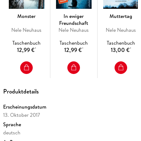
er nie überwand - und für viele Ruppertshainer eine alte
Geschichte, an die man besser nicht rührt.
Monster
In ewiger
Muttertag
Freundschaft
*** Bereit für einen nervenaufreibenden Pageturner? Dann ist
Nele Neuhaus
Nele Neuhaus
Nele Neuhaus
"Im Wald" genau das Richtige! ***
Taschenbuch
Taschenbuch
Taschenbuch
12,99 €
12,99 €
13,00 €
*
*
*
Produktdetails
Erscheinungsdatum
13. Oktober 2017
Sprache
deutsch