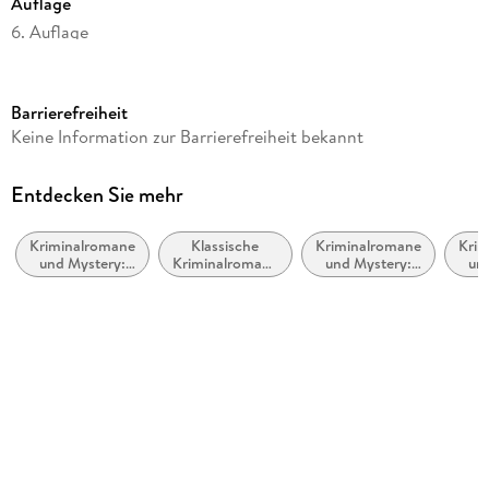
Auflage
6. Auflage
Seitenanzahl
560
Barrierefreiheit
Reihe
Keine Information zur Barrierefreiheit bekannt
Pia Kirchhoff & Oliver von Bodenstein, 8
Autor/Autorin
Entdecken Sie mehr
Nele Neuhaus
Kriminalromane
Klassische
Kriminalromane
Krim
Verlag/Hersteller
und Mystery:
Kriminalromane
und Mystery:
un
Ullstein Taschenbuchvlg.
Polizeiarbeit &
und Mystery
weibliche
Erm
Forensik
Ermittler
Produktart
kartoniert
Gewicht
396 g
Größe (L/B/H)
189/121/38 mm