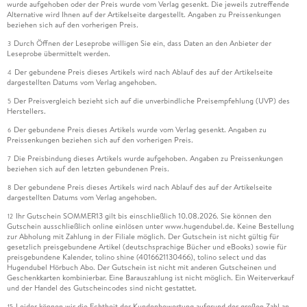
wurde aufgehoben oder der Preis wurde vom Verlag gesenkt. Die jeweils zutreffende
Alternative wird Ihnen auf der Artikelseite dargestellt. Angaben zu Preissenkungen
beziehen sich auf den vorherigen Preis.
Durch Öffnen der Leseprobe willigen Sie ein, dass Daten an den Anbieter der
3
Leseprobe übermittelt werden.
Der gebundene Preis dieses Artikels wird nach Ablauf des auf der Artikelseite
4
dargestellten Datums vom Verlag angehoben.
Der Preisvergleich bezieht sich auf die unverbindliche Preisempfehlung (UVP) des
5
Herstellers.
Der gebundene Preis dieses Artikels wurde vom Verlag gesenkt. Angaben zu
6
Preissenkungen beziehen sich auf den vorherigen Preis.
Die Preisbindung dieses Artikels wurde aufgehoben. Angaben zu Preissenkungen
7
beziehen sich auf den letzten gebundenen Preis.
Der gebundene Preis dieses Artikels wird nach Ablauf des auf der Artikelseite
8
dargestellten Datums vom Verlag angehoben.
Ihr Gutschein SOMMER13 gilt bis einschließlich 10.08.2026. Sie können den
12
Gutschein ausschließlich online einlösen unter www.hugendubel.de. Keine Bestellung
zur Abholung mit Zahlung in der Filiale möglich. Der Gutschein ist nicht gültig für
gesetzlich preisgebundene Artikel (deutschsprachige Bücher und eBooks) sowie für
preisgebundene Kalender, tolino shine (4016621130466), tolino select und das
Hugendubel Hörbuch Abo. Der Gutschein ist nicht mit anderen Gutscheinen und
Geschenkkarten kombinierbar. Eine Barauszahlung ist nicht möglich. Ein Weiterverkauf
und der Handel des Gutscheincodes sind nicht gestattet.
Leider können wir die Echtheit der Kundenbewertung aufgrund der großen Zahl an
15