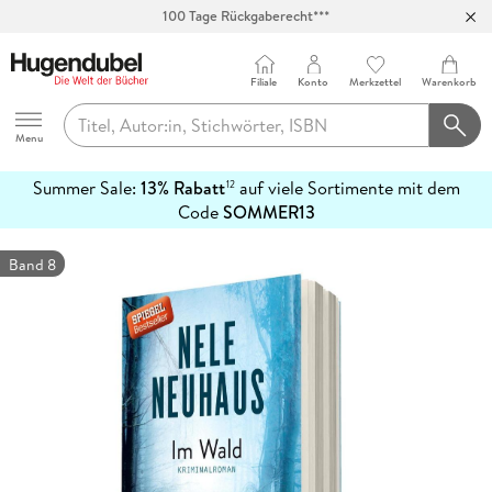
100 Tage Rückgaberecht***
Abholung in über 100 Filialen
Filiale
Konto
Merkzettel
Warenkorb
Hugendubel
Menu
Summer Sale:
13% Rabatt
auf viele Sortimente mit dem
12
mehr
Code
SOMMER13
erfahren
Band 8