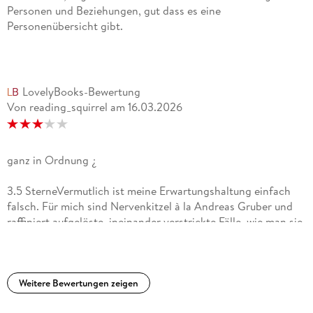
Personen und Beziehungen, gut dass es eine
Personenübersicht gibt.
LovelyBooks-Bewertung
Von reading_squirrel
am
16.03.2026
ganz in Ordnung ¿
3.5 SterneVermutlich ist meine Erwartungshaltung einfach
falsch. Für mich sind Nervenkitzel à la Andreas Gruber und
raffiniert aufgelöste, ineinander verstrickte Fälle, wie man sie
aus dem Norden kennt, ein unverhandelbares Muss bei
Krimis. Ich muss gestehen, dass ich in diesem Buch beide
Punkte etwas vermisst habe.Es dauert eine gefühlte Ewigkeit,
bis Leben in die Geschehnisse kommt und ich musste teils
Weitere Bewertungen zeigen
ziemlich mit mir selbst ringen, um weiterzulesen. Dann steht