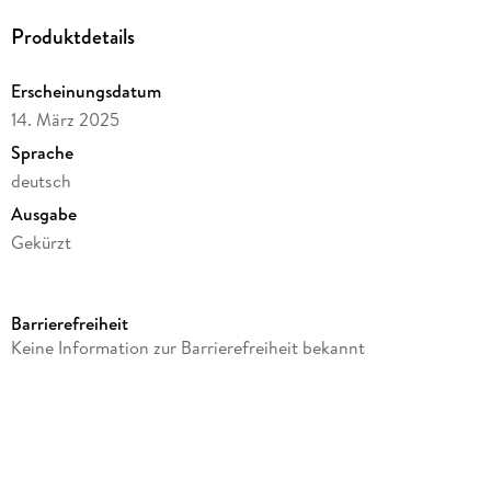
Produktdetails
Erscheinungsdatum
14. März 2025
Sprache
deutsch
Ausgabe
Gekürzt
Dateigröße
38,31 MB
Barrierefreiheit
Laufzeit
Keine Information zur Barrierefreiheit bekannt
32 Minuten
Altersempfehlung
von 3 bis 10 Jahren
Reihe
PLAYMOBIL Hörspiele