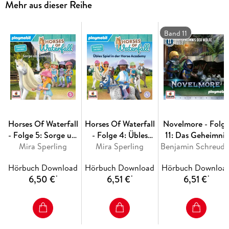
Mehr aus dieser Reihe
Band 11
Horses Of Waterfall
Horses Of Waterfall
Novelmore - Folg
- Folge 5: Sorge um
- Folge 4: Übles
11: Das Geheimnis
Mira Sperling
Lioness
Spiel in der Horse
Mira Sperling
Benjamin Schreude
der Wölfe - Teil 2
Academy
Hörbuch Download
Hörbuch Download
Hörbuch Downloa
6,50 €
6,51 €
6,51 €
*
*
*