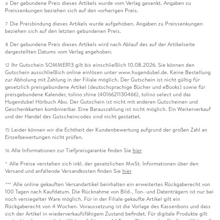
Der gebundene Preis dieses Artikels wurde vom Verlag gesenkt. Angaben zu
6
Preissenkungen beziehen sich auf den vorherigen Preis.
Die Preisbindung dieses Artikels wurde aufgehoben. Angaben zu Preissenkungen
7
beziehen sich auf den letzten gebundenen Preis.
Der gebundene Preis dieses Artikels wird nach Ablauf des auf der Artikelseite
8
dargestellten Datums vom Verlag angehoben.
Ihr Gutschein SOMMER13 gilt bis einschließlich 10.08.2026. Sie können den
12
Gutschein ausschließlich online einlösen unter www.hugendubel.de. Keine Bestellung
zur Abholung mit Zahlung in der Filiale möglich. Der Gutschein ist nicht gültig für
gesetzlich preisgebundene Artikel (deutschsprachige Bücher und eBooks) sowie für
preisgebundene Kalender, tolino shine (4016621130466), tolino select und das
Hugendubel Hörbuch Abo. Der Gutschein ist nicht mit anderen Gutscheinen und
Geschenkkarten kombinierbar. Eine Barauszahlung ist nicht möglich. Ein Weiterverkauf
und der Handel des Gutscheincodes sind nicht gestattet.
Leider können wir die Echtheit der Kundenbewertung aufgrund der großen Zahl an
15
Einzelbewertungen nicht prüfen.
Alle Informationen zur Tiefpreisgarantie finden Sie
hier
16
Alle Preise verstehen sich inkl. der gesetzlichen MwSt. Informationen über den
*
Versand und anfallende Versandkosten finden Sie
hier
Alle online gekauften Versandartikel beinhalten ein erweitertes Rückgaberecht von
***
100 Tagen nach Kaufdatum. Die Rücknahme von Bild-, Ton- und Datenträgern ist nur bei
noch versiegelter Ware möglich. Für in der Filiale gekaufte Artikel gilt ein
Rückgaberecht von 4 Wochen. Voraussetzung ist die Vorlage des Kassenbons und dass
sich der Artikel in wiederverkaufsfähigem Zustand befindet. Für digitale Produkte gilt