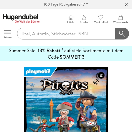
100 Tage Rückgaberecht***
Abholung in über 100 Filialen
Filiale
Konto
Merkzettel
Warenkorb
Hugendubel
Menu
Summer Sale:
13% Rabatt
auf viele Sortimente mit dem
12
mehr
Code
SOMMER13
erfahren