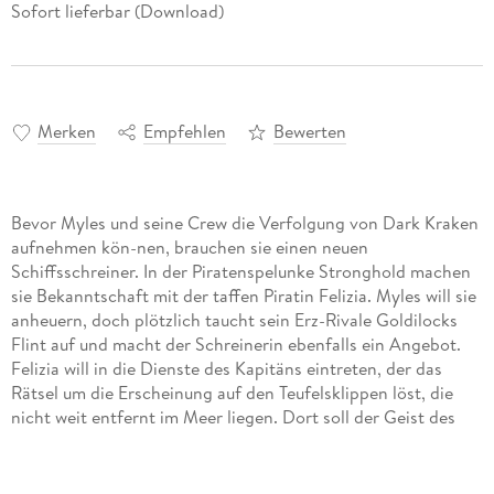
Sofort lieferbar (Download)
Merken
Empfehlen
Bewerten
Bevor Myles und seine Crew die Verfolgung von Dark Kraken
aufnehmen kön-nen, brauchen sie einen neuen
Schiffsschreiner. In der Piratenspelunke Stronghold machen
sie Bekanntschaft mit der taffen Piratin Felizia. Myles will sie
anheuern, doch plötzlich taucht sein Erz-Rivale Goldilocks
Flint auf und macht der Schreinerin ebenfalls ein Angebot.
Felizia will in die Dienste des Kapitäns eintreten, der das
Rätsel um die Erscheinung auf den Teufelsklippen löst, die
nicht weit entfernt im Meer liegen. Dort soll der Geist des
legendären Piraten Devils Eye einen Schatz bewachen. Myles
und Flint machen sich auf den Weg zu den Teufelsklippen und
erleben eine böse Überraschung