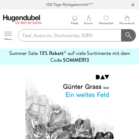
100 Tage Rückgaberecht***
Abholung in über 100 Filialen
Filiale
Konto
Merkzettel
Warenkorb
Hugendubel
Menu
Summer Sale:
13% Rabatt
auf viele Sortimente mit dem
12
mehr
Code
SOMMER13
erfahren