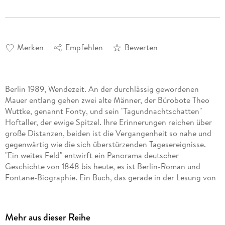
Merken
Empfehlen
Bewerten
Berlin 1989, Wendezeit. An der durchlässig gewordenen
Mauer entlang gehen zwei alte Männer, der Bürobote Theo
Wuttke, genannt Fonty, und sein "Tagundnachtschatten"
Hoftaller, der ewige Spitzel. Ihre Erinnerungen reichen über
große Distanzen, beiden ist die Vergangenheit so nahe und
gegenwärtig wie die sich überstürzenden Tagesereignisse.
"Ein weites Feld" entwirft ein Panorama deutscher
Geschichte von 1848 bis heute, es ist Berlin-Roman und
Fontane-Biographie. Ein Buch, das gerade in der Lesung von
Günter Grass mit seinen wunderbaren, in leichtem
Plauderton und voll Ironie erzählten Geschichten besticht.
Ungekürzte Lesung 3 mp3-CDs | ca. 30 h 9 min
Mehr aus dieser Reihe