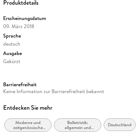
Produktdetails
Erscheinungsdatum
09. März 2018
Sprache
deutsch
Ausgabe
Gekürzt
Dateigröße
1.631,13 MB
Barrierefreiheit
Laufzeit
Keine Information zur Barrierefreiheit bekannt
1809 Minuten
Reihe
Entdecken Sie mehr
Günter Grass - die Autorenlesungen
Moderne und
Belletristik:
Autor/Autorin
Deutschland
zeitgenössische
allgemein und
Günter Grass
Belletristik:
literarisch
allgemein und