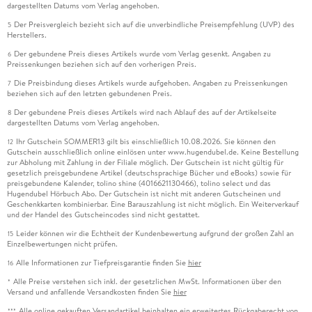
dargestellten Datums vom Verlag angehoben.
Der Preisvergleich bezieht sich auf die unverbindliche Preisempfehlung (UVP) des
5
Herstellers.
Der gebundene Preis dieses Artikels wurde vom Verlag gesenkt. Angaben zu
6
Preissenkungen beziehen sich auf den vorherigen Preis.
Die Preisbindung dieses Artikels wurde aufgehoben. Angaben zu Preissenkungen
7
beziehen sich auf den letzten gebundenen Preis.
Der gebundene Preis dieses Artikels wird nach Ablauf des auf der Artikelseite
8
dargestellten Datums vom Verlag angehoben.
Ihr Gutschein SOMMER13 gilt bis einschließlich 10.08.2026. Sie können den
12
Gutschein ausschließlich online einlösen unter www.hugendubel.de. Keine Bestellung
zur Abholung mit Zahlung in der Filiale möglich. Der Gutschein ist nicht gültig für
gesetzlich preisgebundene Artikel (deutschsprachige Bücher und eBooks) sowie für
preisgebundene Kalender, tolino shine (4016621130466), tolino select und das
Hugendubel Hörbuch Abo. Der Gutschein ist nicht mit anderen Gutscheinen und
Geschenkkarten kombinierbar. Eine Barauszahlung ist nicht möglich. Ein Weiterverkauf
und der Handel des Gutscheincodes sind nicht gestattet.
Leider können wir die Echtheit der Kundenbewertung aufgrund der großen Zahl an
15
Einzelbewertungen nicht prüfen.
Alle Informationen zur Tiefpreisgarantie finden Sie
hier
16
Alle Preise verstehen sich inkl. der gesetzlichen MwSt. Informationen über den
*
Versand und anfallende Versandkosten finden Sie
hier
Alle online gekauften Versandartikel beinhalten ein erweitertes Rückgaberecht von
***