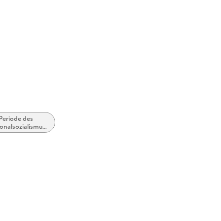
GTIN
9783742
Periode des
onalsozialismus
933 bis 1945)