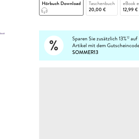
Fremdsprachige Bücher
Hörbuch Download
Taschenbuch
eBook 
n Lernhilfen
 Jugendbücher
eiber
Hörbuch Downloads im Bundle
cher
 Vergleich
 Puzzlezubehör
Lernen
New Adult
STABILO
20,00 €
12,99 €
Taschenbücher
hilfen
hriller
 Backen
er
lender
Ratgeber
op
hriller
Romance
Sachbücher
Sparen Sie zusätzlich 13%
auf 
12
precher:innen
Artikel mit dem Gutscheincode
Science Fiction
SOMMER13
Fremdsprachige Bücher