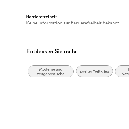
Audioinhalt
Hörbuch
Barrierefreiheit
Keine Information zur Barrierefreiheit bekannt
Entdecken Sie mehr
Moderne und
Zweiter Weltkrieg
zeitgenössische
Nati
Belletristik: allgemein
(1
und literarisch