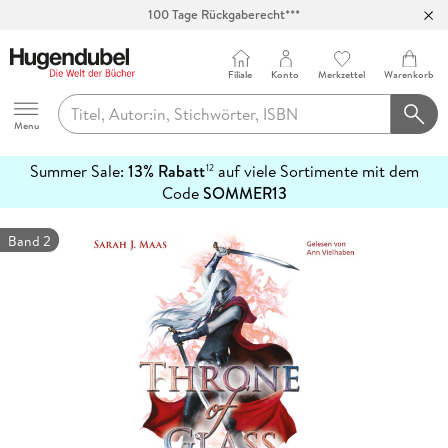
100 Tage Rückgaberecht***
Abholung in über 100 Filialen
Filiale
Konto
Merkzettel
Warenkorb
Hugendubel
Menu
Summer Sale:
13% Rabatt
auf viele Sortimente mit dem
12
mehr
Code
SOMMER13
erfahren
Band 2