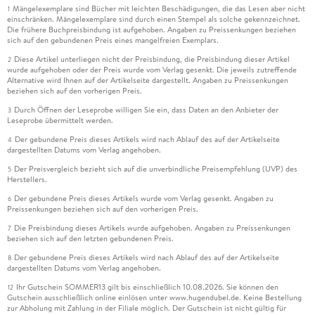
Mängelexemplare sind Bücher mit leichten Beschädigungen, die das Lesen aber nicht
1
einschränken. Mängelexemplare sind durch einen Stempel als solche gekennzeichnet.
Die frühere Buchpreisbindung ist aufgehoben. Angaben zu Preissenkungen beziehen
sich auf den gebundenen Preis eines mangelfreien Exemplars.
Diese Artikel unterliegen nicht der Preisbindung, die Preisbindung dieser Artikel
2
wurde aufgehoben oder der Preis wurde vom Verlag gesenkt. Die jeweils zutreffende
Alternative wird Ihnen auf der Artikelseite dargestellt. Angaben zu Preissenkungen
beziehen sich auf den vorherigen Preis.
Durch Öffnen der Leseprobe willigen Sie ein, dass Daten an den Anbieter der
3
Leseprobe übermittelt werden.
Der gebundene Preis dieses Artikels wird nach Ablauf des auf der Artikelseite
4
dargestellten Datums vom Verlag angehoben.
Der Preisvergleich bezieht sich auf die unverbindliche Preisempfehlung (UVP) des
5
Herstellers.
Der gebundene Preis dieses Artikels wurde vom Verlag gesenkt. Angaben zu
6
Preissenkungen beziehen sich auf den vorherigen Preis.
Die Preisbindung dieses Artikels wurde aufgehoben. Angaben zu Preissenkungen
7
beziehen sich auf den letzten gebundenen Preis.
Der gebundene Preis dieses Artikels wird nach Ablauf des auf der Artikelseite
8
dargestellten Datums vom Verlag angehoben.
Ihr Gutschein SOMMER13 gilt bis einschließlich 10.08.2026. Sie können den
12
Gutschein ausschließlich online einlösen unter www.hugendubel.de. Keine Bestellung
zur Abholung mit Zahlung in der Filiale möglich. Der Gutschein ist nicht gültig für