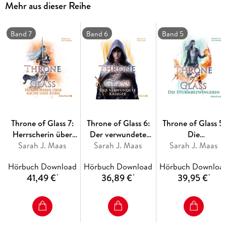
Mehr aus dieser Reihe
Verstand hören?
Dies ist Band 2 der »Throne of Glass«-Reihe. Alle Hörbücher
Band 7
Band 6
Band 5
der epischen Fantasy Romance:
-- Vorgeschichte: Celaenas Geschichte. Novella 1 5
-- Band 1: Die Erwählte
-- Band 2: Kriegerin im Schatten
-- Band 3: Erbin des Feuers
-- Band 4: Königin der Finsternis
-- Band 5: Die Sturmbezwingerin
-- Band 6: Der verwundete Krieger
Throne of Glass 7:
Throne of Glass 6:
Throne of Glass 5:
-- Band 7: Herrscherin über Asche und Zorn
Herrscherin über
Der verwundete
Die
Die Reihe ist abgeschlossen.
Asche und Zorn
Sarah J. Maas
Sarah J. Maas
Krieger
Sturmbezwingerin
Sarah J. Maas
Hörbuch Download
Hörbuch Download
Hörbuch Downloa
41,49 €
36,89 €
39,95 €
*
*
*