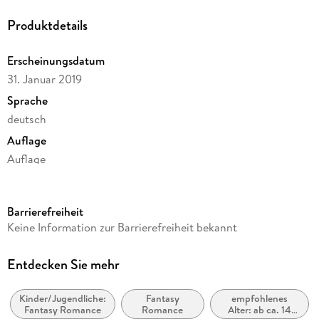
Produktdetails
Erscheinungsdatum
31. Januar 2019
Sprache
deutsch
Auflage
Auflage
Ausgabe
Ungekürzt
Barrierefreiheit
Dateigröße
Keine Information zur Barrierefreiheit bekannt
550,30 MB
Laufzeit
Entdecken Sie mehr
773 Minuten
Kinder/Jugendliche:
Fantasy
empfohlenes
Altersempfehlung
Fantasy Romance
Romance
Alter: ab ca. 14
ab 16 Jahre