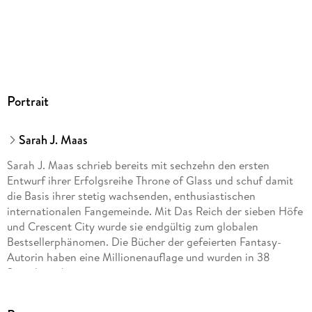
Dateiformat
MP3
Audioinhalt
Hörbuch
GTIN
Portrait
9783844920079
Sarah J. Maas
Sarah J. Maas schrieb bereits mit sechzehn den ersten
Entwurf ihrer Erfolgsreihe Throne of Glass und schuf damit
die Basis ihrer stetig wachsenden, enthusiastischen
internationalen Fangemeinde. Mit Das Reich der sieben Höfe
und Crescent City wurde sie endgültig zum globalen
Bestsellerphänomen. Die Bücher der gefeierten Fantasy-
Autorin haben eine Millionenauflage und wurden in 38
Sprachen übersetzt.