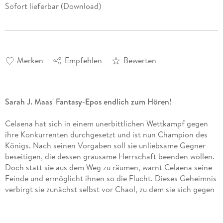
Sofort lieferbar (Download)
Merken
Empfehlen
Bewerten
Sarah J. Maas' Fantasy-Epos endlich zum Hören!
Celaena hat sich in einem unerbittlichen Wettkampf gegen
ihre Konkurrenten durchgesetzt und ist nun Champion des
Königs. Nach seinen Vorgaben soll sie unliebsame Gegner
beseitigen, die dessen grausame Herrschaft beenden wollen.
Doch statt sie aus dem Weg zu räumen, warnt Celaena seine
Feinde und ermöglicht ihnen so die Flucht. Dieses Geheimnis
verbirgt sie zunächst selbst vor Chaol, zu dem sie sich gegen
ihren Willen immer mehr hingezogen fühlt. Wie sehr kann sie
ihm vertrauen? Schließlich ist Chaol der Captain der
königlichen Leibgarde. Soll sie auf ihr Herz oder ihren