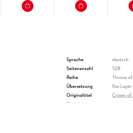
Sprache
deutsch
Seitenanzahl
528
Reihe
Throne of
Übersetzung
Ilse Layer
Originaltitel
Crown of
Produktart
kartoniert
Größe (L/B/H)
193/134/
Herstelleradresse
dtv Verla
80337 Mün