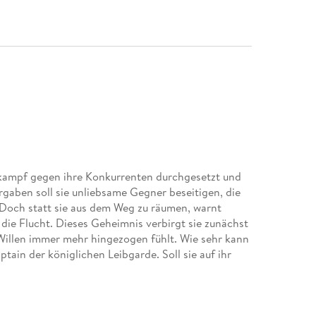
tkampf gegen ihre Konkurrenten durchgesetzt und
gaben soll sie unliebsame Gegner beseitigen, die
Doch statt sie aus dem Weg zu räumen, warnt
die Flucht. Dieses Geheimnis verbirgt sie zunächst
 Willen immer mehr hingezogen fühlt. Wie sehr kann
ptain der königlichen Leibgarde. Soll sie auf ihr
rah J. Maas bei dtv?