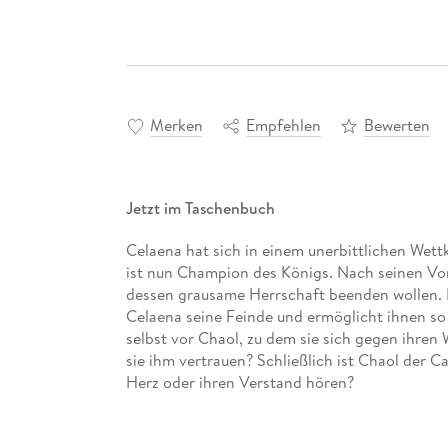
Merken
Empfehlen
Bewerten
Jetzt im Taschenbuch
Celaena hat sich in einem unerbittlichen Wet
ist nun Champion des Königs. Nach seinen Vor
dessen grausame Herrschaft beenden wollen. 
Celaena seine Feinde und ermöglicht ihnen so 
selbst vor Chaol, zu dem sie sich gegen ihren
sie ihm vertrauen? Schließlich ist Chaol der Ca
Herz oder ihren Verstand hören?
Kennen Sie bereits die weiteren Serien von Sa
»Das Reich der sieben Höfe«