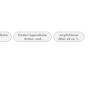
cherheit@dtv.de
liche:
Kinder/Jugendliche:
empfohlenes
Action- und
Alter: ab ca. 14
Abenteuergeschichten
Jahre