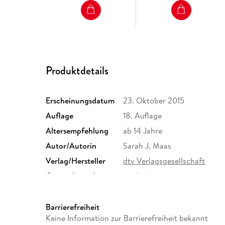
Produktdetails
Erscheinungsdatum
23. Oktober 2015
Auflage
18. Auflage
Altersempfehlung
ab 14 Jahre
Autor/Autorin
Sarah J. Maas
Verlag/Hersteller
dtv Verlagsgesellschaft
Originalsprache
englisch
Gewicht
428 g
ISBN
9783423716529
Barrierefreiheit
Keine Information zur Barrierefreiheit bekannt