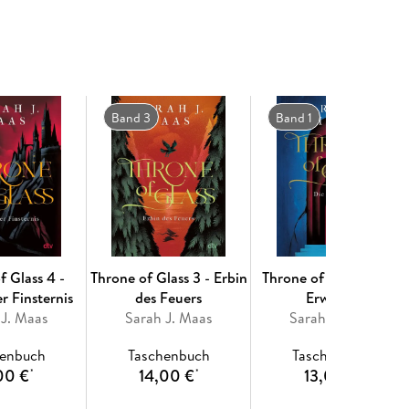
Band 3
Band 1
f Glass 4 -
Throne of Glass 3 - Erbin
Throne of Glass 1 - Die
r Finsternis
des Feuers
Erwählte
 J. Maas
Sarah J. Maas
Sarah J. Maas
henbuch
Taschenbuch
Taschenbuch
00 €
14,00 €
13,00 €
*
*
*