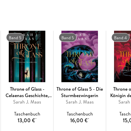
»Crescent City«
Band 5
Band 5
Band 4
Throne of Glass -
Throne of Glass 5 - Die
Throne o
Celaenas Geschichte,
Sturmbezwingerin
Königin de
Sarah J. Maas
Novella 1-5
Sarah J. Maas
Sarah
Taschenbuch
Taschenbuch
Tasc
13,00 €
16,00 €
15,
*
*