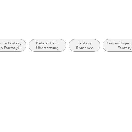
produktsi
sche Fantasy
Belletristik in
Fantasy
Kinder/Jugend
h Fantasy) /
Übersetzung
Romance
Fantasy
Heroische
Fantasy