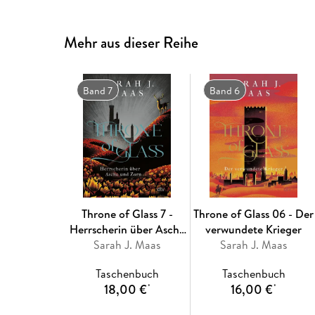
Mehr aus dieser Reihe
Band 7
Band 6
Throne of Glass 7 -
Throne of Glass 06 - Der
Herrscherin über Asche
verwundete Krieger
Sarah J. Maas
und Zorn
Sarah J. Maas
Taschenbuch
Taschenbuch
18,00 €
16,00 €
*
*