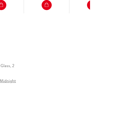
 Glass, 2
 Midnight
32 mm
gsgesellschaft mbH & Co. KG, Tumblingerstraße 21,
chen, Produktsicherheit,