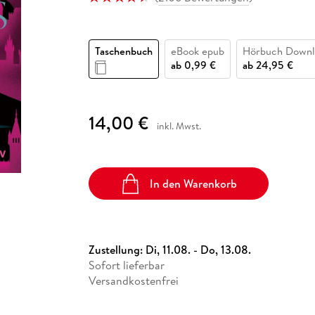
Fremdsprachige Bücher
n Lernhilfen
 Jugendbücher
eiber
Hörbuch Downloads im Bundle
cher
 Vergleich
 Puzzlezubehör
Lernen
New Adult
STABILO
Taschenbücher
hilfen
hriller
 Backen
er
lender
Ratgeber
Taschenbuch
eBook epub
Hörbuch Downl
op
hriller
Romance
ab
0,99 €
ab
24,95 €
Sachbücher
precher:innen
Science Fiction
14,00 €
inkl. Mwst.
Fremdsprachige Bücher
In den Warenkorb
Zustellung:
Di, 11.08. - Do, 13.08.
Sofort lieferbar
Versandkostenfrei