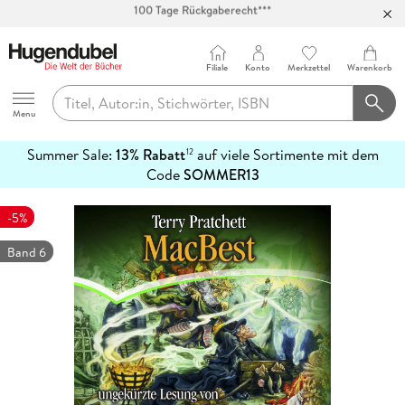
Abholung in über 100 Filialen
Filiale
Konto
Merkzettel
Warenkorb
Hugendubel
Menu
Summer Sale:
13% Rabatt
auf viele Sortimente mit dem
12
mehr
Code
SOMMER13
erfahren
-5%
Band 6