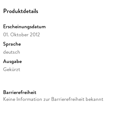
Produktdetails
Erscheinungsdatum
01. Oktober 2012
Sprache
deutsch
Ausgabe
Gekürzt
Laufzeit
699 Minuten
Barrierefreiheit
Reihe
Keine Information zur Barrierefreiheit bekannt
Scheibenwelt / Discworld, 6
Autor/Autorin
Terry Pratchett
Sprecher/Sprecherin
Katharina Thalbach