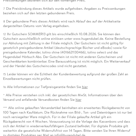
Preissenkungen beziehen sich auf den vorherigen Preis.
Die Preisbindung dieses Artikels wurde aufgehoben. Angaben zu Preissenkungen
7
beziehen sich auf den letzten gebundenen Preis.
Der gebundene Preis dieses Artikels wird nach Ablauf des auf der Artikelseite
8
dargestellten Datums vom Verlag angehoben.
Ihr Gutschein SOMMER13 gilt bis einschließlich 10.08.2026. Sie können den
12
Gutschein ausschließlich online einlösen unter www.hugendubel.de. Keine Bestellung
zur Abholung mit Zahlung in der Filiale möglich. Der Gutschein ist nicht gültig für
gesetzlich preisgebundene Artikel (deutschsprachige Bücher und eBooks) sowie für
preisgebundene Kalender, tolino shine (4016621130466), tolino select und das
Hugendubel Hörbuch Abo. Der Gutschein ist nicht mit anderen Gutscheinen und
Geschenkkarten kombinierbar. Eine Barauszahlung ist nicht möglich. Ein Weiterverkauf
und der Handel des Gutscheincodes sind nicht gestattet.
Leider können wir die Echtheit der Kundenbewertung aufgrund der großen Zahl an
15
Einzelbewertungen nicht prüfen.
Alle Informationen zur Tiefpreisgarantie finden Sie
hier
16
Alle Preise verstehen sich inkl. der gesetzlichen MwSt. Informationen über den
*
Versand und anfallende Versandkosten finden Sie
hier
Alle online gekauften Versandartikel beinhalten ein erweitertes Rückgaberecht von
***
100 Tagen nach Kaufdatum. Die Rücknahme von Bild-, Ton- und Datenträgern ist nur bei
noch versiegelter Ware möglich. Für in der Filiale gekaufte Artikel gilt ein
Rückgaberecht von 4 Wochen. Voraussetzung ist die Vorlage des Kassenbons und dass
sich der Artikel in wiederverkaufsfähigem Zustand befindet. Für digitale Produkte gilt
weiterhin die gesetzliche Widerrufsfrist von 14 Tagen. Bitte senden Sie Ihren Widerruf
zu digitalen Produkten per Mail an info@hugendubel.de.