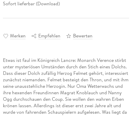
Sofort lieferbar (Download)
Merken
Empfehlen
Bewerten
Etwas ist faul im Königreich Lancre: Monarch Verence stirbt
unter mysteriösen Umständen durch den Stich eines Dolchs.
Dass dieser Dolch zufällig Herzog Felmet gehört, interessiert
zunächst niemanden. Felmet besteigt den Thron, und mit ihm
seine unausstehliche Herzogin. Nur Oma Wetterwachs und
ihre hexenden Freundinnen Magrat Knoblauch und Nanny
Ogg durchschauen den Coup. Sie wollen den wahren Erben
krönen lassen. Allerdings ist dieser erst zwei Jahre alt und
wurde von fahrenden Schauspielern aufgelesen. Was liegt da
näher, als das Kind zurückzustehlen und mit ihm fünfzehn
Jahre in die Zukunft zu reisen, damit es alt genug für den
Thron ist?