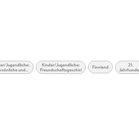
er/Jugendliche:
Kinder/Jugendliche:
21.
Finnland
rsönliche und
Freundschaftsgeschichten
Jahrhunde
ziale Themen:
(2000 bi
Freunde und
2100 n.
Freundschaft
Chr.)