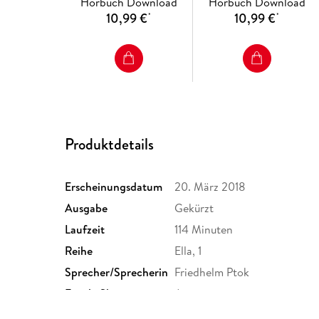
Hörbuch Download
Hörbuch Download
10,99 €
10,99 €
*
*
Produktdetails
Erscheinungsdatum
20. März 2018
Ausgabe
Gekürzt
Laufzeit
114 Minuten
Reihe
Ella, 1
Sprecher/Sprecherin
Friedhelm Ptok
Family Sharing
Ja
Dateiformat
MP3