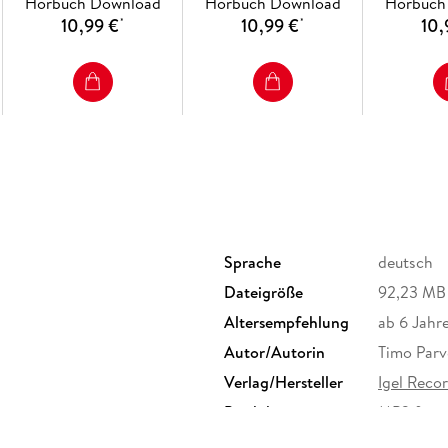
Hörbuch Download
Hörbuch Download
Hörbuch
10,99 €
10,99 €
10,
*
*
Sprache
deutsch
Dateigröße
92,23 MB
Altersempfehlung
ab 6 Jahr
Autor/Autorin
Timo Parv
Verlag/Hersteller
Igel Reco
Produktart
MP3 form
Audioinhalt
Hörbuch