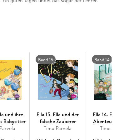
ig. An guten Tagen findet das sogar der Lehrer.
Band 15
Band 14
lla und ihre
Ella 15. Ella und der
Ella 14. Ella und das
s Babysitter
falsche Zauberer
Abenteuer im Wald
Parvela
Timo Parvela
Timo Parvela