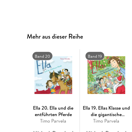
Mehr aus dieser Reihe
Band 20
Band 19
Ella 20. Ella und die
Ella 19. Ellas Klasse und
entführten Pferde
die gigantische
Timo Parvela
Weihnachtsfeier
Timo Parvela