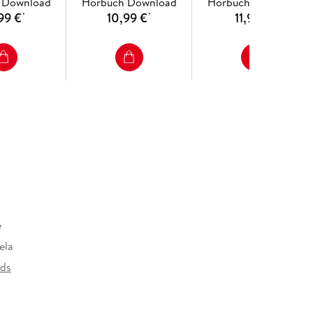
 Download
Hörbuch Download
Hörbuch Download
99 €
10,99 €
11,99 €
*
*
*
e
ela
rds
at