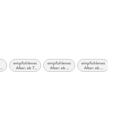
empfohlenes
empfohlenes
empfohlenes
rt
Alter: ab 7
Alter: ab 5
Alter: ab 6
s
Jahre
Jahre
Jahre