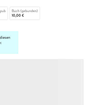
epub
Buch (gebunden)
10,00 €
diesen
: