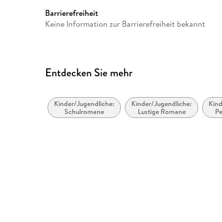
GTIN
9783731399353
Barrierefreiheit
Keine Information zur Barrierefreiheit bekannt
Entdecken Sie mehr
Kinder/Jugendliche:
Kinder/Jugendliche:
Kind
Schulromane
Lustige Romane
Pe
so