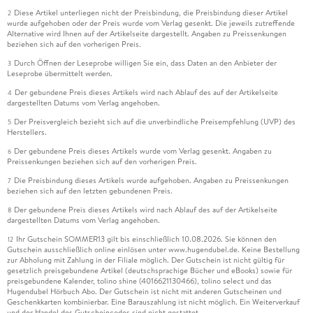
Diese Artikel unterliegen nicht der Preisbindung, die Preisbindung dieser Artikel
2
wurde aufgehoben oder der Preis wurde vom Verlag gesenkt. Die jeweils zutreffende
Alternative wird Ihnen auf der Artikelseite dargestellt. Angaben zu Preissenkungen
beziehen sich auf den vorherigen Preis.
Durch Öffnen der Leseprobe willigen Sie ein, dass Daten an den Anbieter der
3
Leseprobe übermittelt werden.
Der gebundene Preis dieses Artikels wird nach Ablauf des auf der Artikelseite
4
dargestellten Datums vom Verlag angehoben.
Der Preisvergleich bezieht sich auf die unverbindliche Preisempfehlung (UVP) des
5
Herstellers.
Der gebundene Preis dieses Artikels wurde vom Verlag gesenkt. Angaben zu
6
Preissenkungen beziehen sich auf den vorherigen Preis.
Die Preisbindung dieses Artikels wurde aufgehoben. Angaben zu Preissenkungen
7
beziehen sich auf den letzten gebundenen Preis.
Der gebundene Preis dieses Artikels wird nach Ablauf des auf der Artikelseite
8
dargestellten Datums vom Verlag angehoben.
Ihr Gutschein SOMMER13 gilt bis einschließlich 10.08.2026. Sie können den
12
Gutschein ausschließlich online einlösen unter www.hugendubel.de. Keine Bestellung
zur Abholung mit Zahlung in der Filiale möglich. Der Gutschein ist nicht gültig für
gesetzlich preisgebundene Artikel (deutschsprachige Bücher und eBooks) sowie für
preisgebundene Kalender, tolino shine (4016621130466), tolino select und das
Hugendubel Hörbuch Abo. Der Gutschein ist nicht mit anderen Gutscheinen und
Geschenkkarten kombinierbar. Eine Barauszahlung ist nicht möglich. Ein Weiterverkauf
und der Handel des Gutscheincodes sind nicht gestattet.