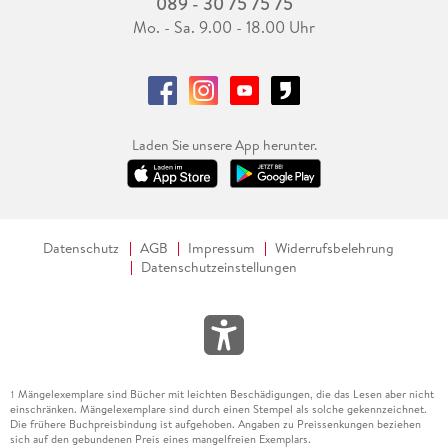
089 - 30 75 75 75
Mo. - Sa. 9.00 - 18.00 Uhr
Laden Sie unsere App herunter.
Datenschutz
AGB
Impressum
Widerrufsbelehrung
Datenschutzeinstellungen
Mängelexemplare sind Bücher mit leichten Beschädigungen, die das Lesen aber nicht
1
einschränken. Mängelexemplare sind durch einen Stempel als solche gekennzeichnet.
Die frühere Buchpreisbindung ist aufgehoben. Angaben zu Preissenkungen beziehen
sich auf den gebundenen Preis eines mangelfreien Exemplars.