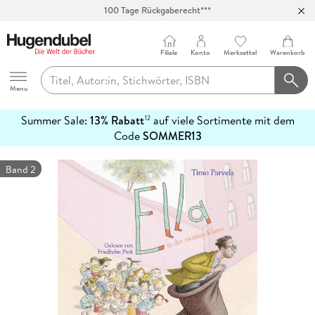
100 Tage Rückgaberecht***
Abholung in über 100 Filialen
Filiale
Konto
Merkzettel
Warenkorb
Hugendubel
Menu
Summer Sale:
13% Rabatt
auf viele Sortimente mit dem
12
mehr
Code
SOMMER13
erfahren
Band 2