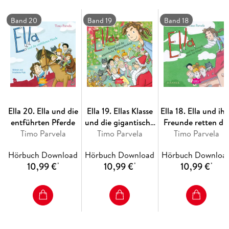
Band 20
Band 19
Band 18
Ella 20. Ella und die
Ella 19. Ellas Klasse
Ella 18. Ella und ihr
entführten Pferde
und die gigantische
Freunde retten di
Timo Parvela
Weihnachtsfeier
Timo Parvela
Timo Parvela
Schule
Hörbuch Download
Hörbuch Download
Hörbuch Downloa
10,99 €
10,99 €
10,99 €
*
*
*