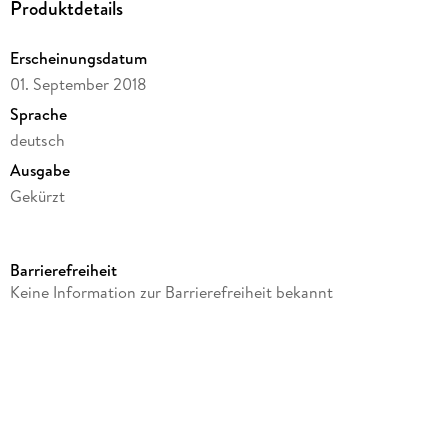
Produktdetails
Erscheinungsdatum
01. September 2018
Sprache
deutsch
Ausgabe
Gekürzt
Dateigröße
111,24 MB
Barrierefreiheit
Laufzeit
Keine Information zur Barrierefreiheit bekannt
140 Minuten
Altersempfehlung
ab 7 Jahre
Reihe
Ella, 2