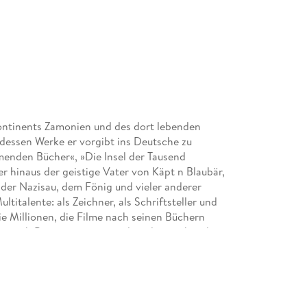
Kontinents Zamonien und des dort lebenden
 dessen Werke er vorgibt ins Deutsche zu
umenden Bücher«, »Die Insel der Tausend
r hinaus der geistige Vater von Käpt n Blaubär,
 der Nazisau, dem Fönig und vieler anderer
titalente: als Zeichner, als Schriftsteller und
e Millionen, die Filme nach seinen Büchern
ntastik-Preis gewonnen und wird weit über den
 ebenso geschätzt wie von den Feuilletonisten:
st, seinen Anspielungsreichtum und seinen mal