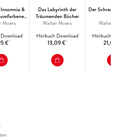
n Insomnia &
Das Labyrinth der
Der Schrecksenmeister
raumfarbene
Träumenden Bücher
r Moers
htmahr
Walter Moers
Walter Moers
 Download
Hörbuch Download
Hörbuch Download
95 €
13,09 €
21,09 €
*
*
*
t
ten