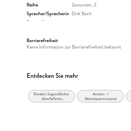
Reihe
Zamonien, 2
Sprecher/Sprecherin
Dirk Bach
Family Sharing
Ja
Dateiformat
MP3
GTIN
9783844514544
Barrierefreiheit
Keine Information zur Barrierefreiheit bekannt
Entdecken Sie mehr
Kinder/Jugendliche:
Action- /
überlieferte
Abenteuerromane
Geschichten