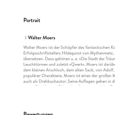
Portrait
Walter Moers
Walter Moers ist der Schöpfer des fantastischen 
Erfolgsschriftstellers Hildegunst von Mythenmetz,
übersetzen. Dazu gehören u. a. »Die Stadt der Trä
Leuchttürme« und zuletzt »Qwert«. Moers ist darübe
dem kleinen Arschloch, dem alten Sack, von Adolf,
populärer Charaktere. Moers ist eines der großen Mul
auch als Drehbuchautor. Seine Auflagen gehen in di
waren Blockbuster. Er hat den Grimme- und den Fa
deutschen Sprachraum hinaus vom breiten Publikum
für seine überbordende Fantasie, seine Fabulierkun
feinen, mal anarchischen Humor.
Bewertungen