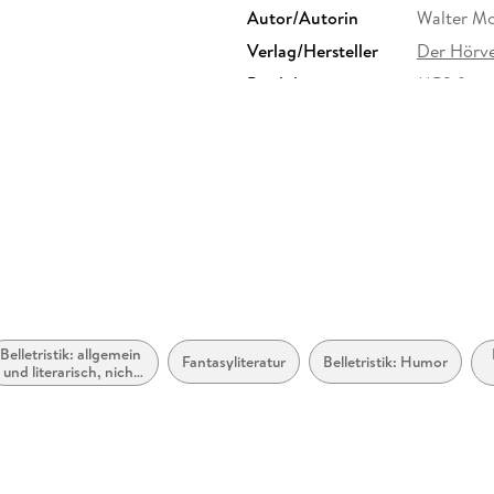
Autor/Autorin
Walter M
Verlag/Hersteller
Der Hörve
Produktart
MP3 form
Audioinhalt
Hörbuch
Belletristik: allgemein
Fantasyliteratur
Belletristik: Humor
und literarisch, nicht
nach Genre