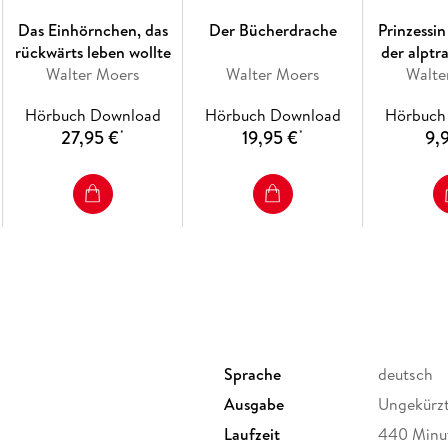
Das Einhörnchen, das
Der Bücherdrache
Prinzessi
rückwärts leben wollte
der alpt
Walter Moers
Walter Moers
Walte
Nac
Hörbuch Download
Hörbuch Download
Hörbuch
27,95 €
19,95 €
9,
*
*
Sprache
deutsch
Ausgabe
Ungekürz
Laufzeit
440 Minu