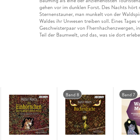
Bauming als eine der anziehendsten Touristen
gehen vor im dunklen Forst. Des Nachts hört
Sternenstauner, man munkelt von der Waldspi
Waldes ihr Unwesen treiben soll. Eines Tages v
Geschwisterpaar von Fhernhachenzwergen, in
Teil der Baumwelt, und das, was sie dort erlebe
Dirk Bach folgt den Helden der Geschichte a
Mythenmetzsche Textabschweifung hinweg.
Band 8
Band 7