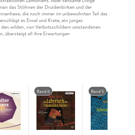
attraktionen Zamoniens. Aber seltsame Dinge
 man das Stöhnen der Druidenbirken und der
nnenhexe, die noch immer im unbewohnten Teil des
erschlägt es Ensel und Krete, ein junges
 den wilden, von Verbotsschildern umstandenen
n, übersteigt all ihre Erwartungen
uf verschlungenen Waldpfaden und über jede
Band 6
Band 5