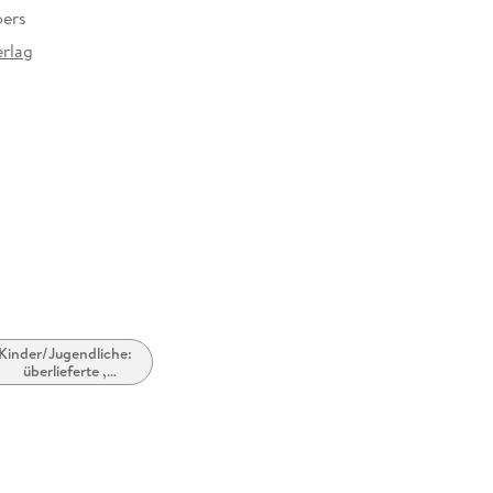
oers
rlag
at
Kinder/Jugendliche:
überlieferte ,
traditionelle
Geschichten