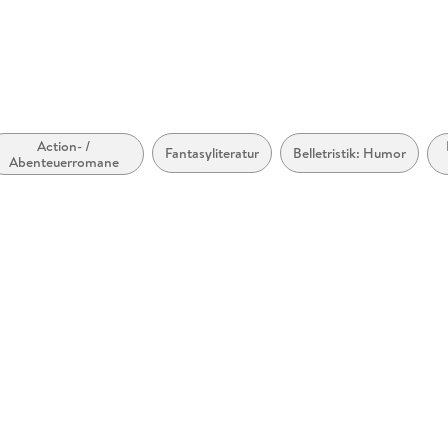
Action- /
Fantasyliteratur
Belletristik: Humor
Abenteuerromane