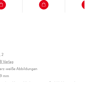
 2
B Verlag
arz-weiße Abbildungen
19 mm
Random House Verlagsgruppe GmbH, Neumarkter
, 81673 München,
icherheit@penguinrandomhouse.de