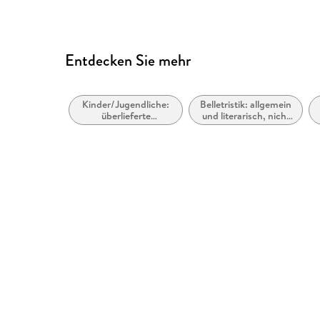
Entdecken Sie mehr
Kinder/Jugendliche:
Belletristik: allgemein
überlieferte
und literarisch, nicht
Geschichten
nach Genre