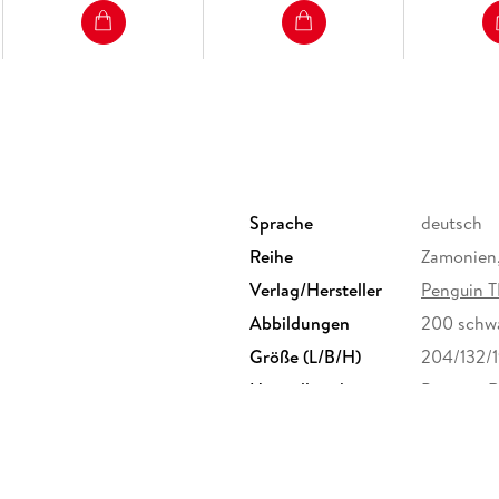
Sprache
deutsch
Reihe
Zamonien,
Verlag/Hersteller
Penguin T
Abbildungen
200 schw
Größe (L/B/H)
204/132/
Herstelleradresse
Penguin 
Straße 28
produkts