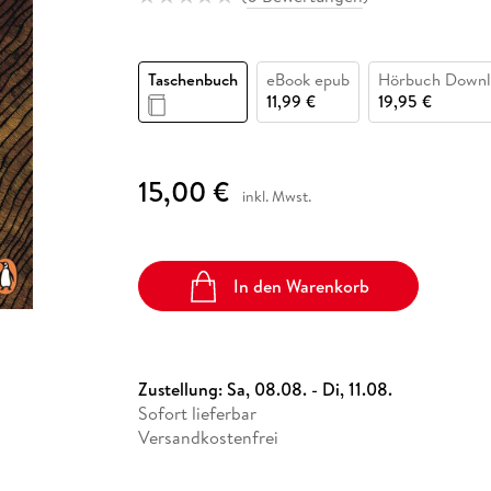
Fremdsprachige Bücher
n Lernhilfen
 Jugendbücher
eiber
Hörbuch Downloads im Bundle
cher
 Vergleich
 Puzzlezubehör
Lernen
New Adult
STABILO
Taschenbücher
hilfen
hriller
 Backen
er
lender
Ratgeber
Taschenbuch
eBook epub
Hörbuch Downl
op
hriller
Romance
11,99 €
19,95 €
Sachbücher
precher:innen
Science Fiction
15,00 €
inkl. Mwst.
Fremdsprachige Bücher
In den Warenkorb
Zustellung:
Sa, 08.08. - Di, 11.08.
Sofort lieferbar
Versandkostenfrei