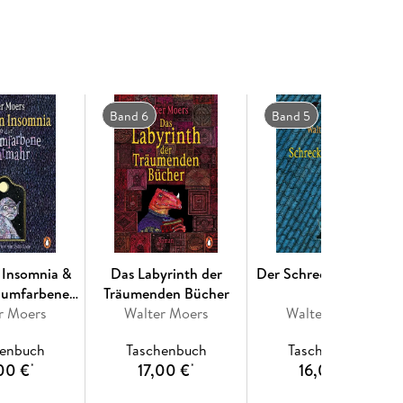
eich Zamonien spielt. Folgende weitere
Band 6
Band 5
achtmahr
n Insomnia &
Das Labyrinth der
Der Schrecksenmeister
raumfarbene
Träumenden Bücher
r Moers
htmahr
Walter Moers
Walter Moers
henbuch
Taschenbuch
Taschenbuch
00 €
17,00 €
16,00 €
*
*
*
ben wollte: Zwanzig zamonische Flabeln