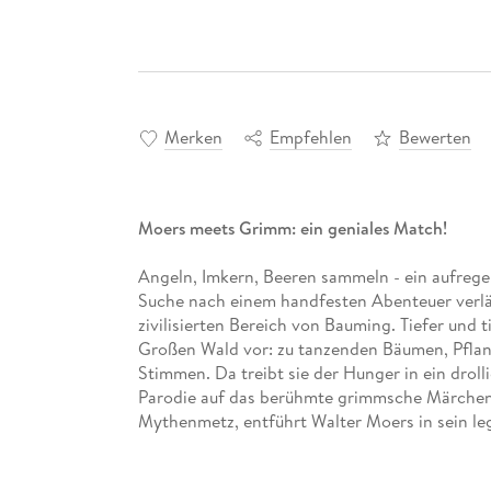
Merken
Empfehlen
Bewerten
Moers meets Grimm: ein geniales Match!
Angeln, Imkern, Beeren sammeln - ein aufregen
Suche nach einem handfesten Abenteuer verlä
zivilisierten Bereich von Bauming. Tiefer und 
Großen Wald vor: zu tanzenden Bäumen, Pflan
Stimmen. Da treibt sie der Hunger in ein drolli
Parodie auf das berühmte grimmsche Märchen,
Mythenmetz, entführt Walter Moers in sein le
Humor gehörig außer Kontrolle geraten.