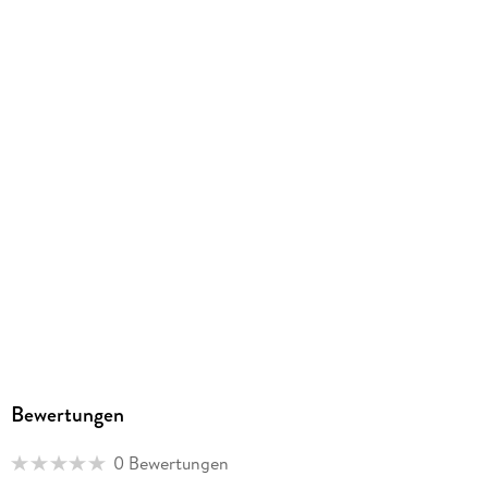
Athesia Kalenderverlag GmbH, Ottobrunner Str. 41, 82008
Unterhaching, produktsicherheit@athesia-verlag.de
Bewertungen
0 Bewertungen