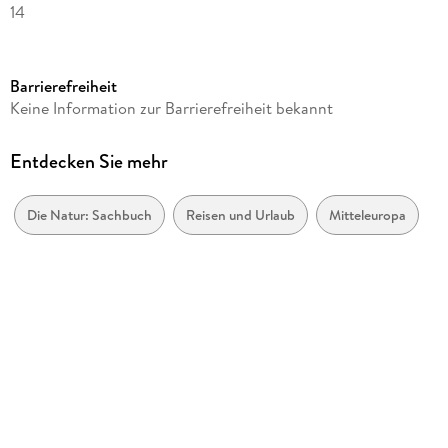
14
Reihe
Reisekalender Weingarten
Barrierefreiheit
Verlag/Hersteller
Keine Information zur Barrierefreiheit bekannt
Weingarten
Produktart
Entdecken Sie mehr
Kalender
Gewicht
Die Natur: Sachbuch
Reisen und Urlaub
Mitteleuropa
812 g
Größe (L/B/H)
556/464/6 mm
Sonstiges
Spiralbindung
GTIN
9783839904176
Herstelleradresse