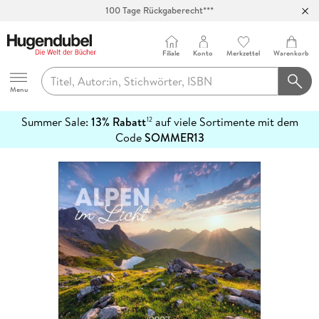
100 Tage Rückgaberecht***
Abholung in über 100 Filialen
Filiale
Konto
Merkzettel
Warenkorb
Hugendubel
Menu
Summer Sale:
13% Rabatt
auf viele Sortimente mit dem
12
mehr
Code
SOMMER13
erfahren