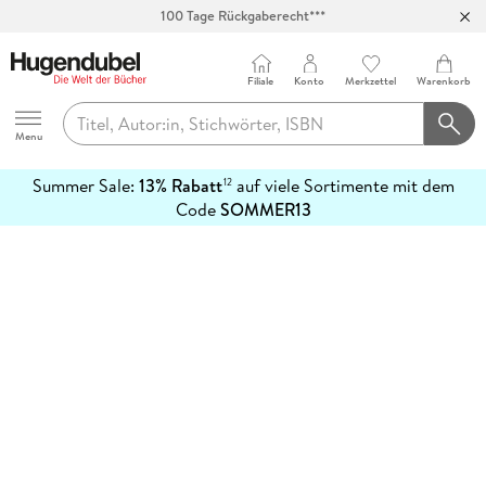
100 Tage Rückgaberecht***
Abholung in über 100 Filialen
Filiale
Konto
Merkzettel
Warenkorb
Hugendubel
Menu
Summer Sale:
13% Rabatt
auf viele Sortimente mit dem
12
mehr
Code
SOMMER13
erfahren