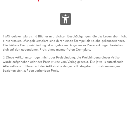
Mängelexemplare sind Bücher mit leichten Beschädigungen, die das Lesen aber nicht
1
einschränken. Mängelexemplare sind durch einen Stempel als solche gekennzeichnet.
Die frühere Buchpreisbindung ist aufgehoben. Angaben zu Preissenkungen beziehen
sich auf den gebundenen Preis eines mangelfreien Exemplars.
Diese Artikel unterliegen nicht der Preisbindung, die Preisbindung dieser Artikel
2
wurde aufgehoben oder der Preis wurde vom Verlag gesenkt. Die jeweils zutreffende
Alternative wird Ihnen auf der Artikelseite dargestellt. Angaben zu Preissenkungen
beziehen sich auf den vorherigen Preis.
Durch Öffnen der Leseprobe willigen Sie ein, dass Daten an den Anbieter der
3
Leseprobe übermittelt werden.
Der gebundene Preis dieses Artikels wird nach Ablauf des auf der Artikelseite
4
dargestellten Datums vom Verlag angehoben.
Der Preisvergleich bezieht sich auf die unverbindliche Preisempfehlung (UVP) des
5
Herstellers.
Der gebundene Preis dieses Artikels wurde vom Verlag gesenkt. Angaben zu
6
Preissenkungen beziehen sich auf den vorherigen Preis.
Die Preisbindung dieses Artikels wurde aufgehoben. Angaben zu Preissenkungen
7