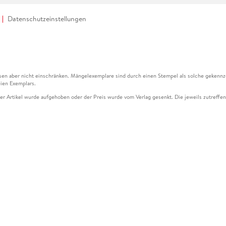
Datenschutzeinstellungen
en aber nicht einschränken. Mängelexemplare sind durch einen Stempel als solche gekennz
ien Exemplars.
ser Artikel wurde aufgehoben oder der Preis wurde vom Verlag gesenkt. Die jeweils zutreffend
ter der Leseprobe übermittelt werden.
kelseite dargestellten Datums vom Verlag angehoben.
g (UVP) des Herstellers.
n zu Preissenkungen beziehen sich auf den vorherigen Preis.
senkungen beziehen sich auf den letzten gebundenen Preis.
kelseite dargestellten Datums vom Verlag angehoben.
n den Gutschein ausschließlich online einlösen unter www.hugendubel.de. Keine Bestellung z
und eBooks) sowie für preisgebundene Kalender, tolino shine (4016621130466), tolino selec
cht möglich. Ein Weiterverkauf und der Handel des Gutscheincodes sind nicht gestattet.