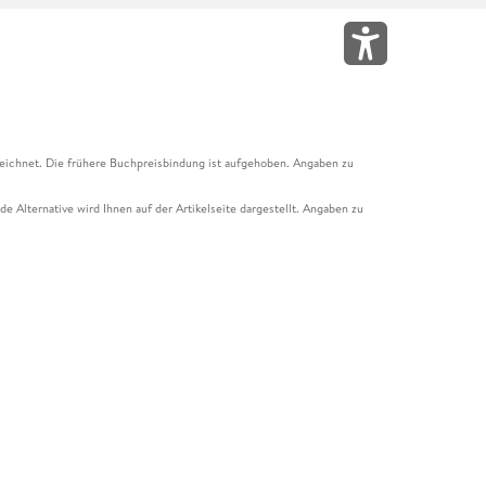
eichnet. Die frühere Buchpreisbindung ist aufgehoben. Angaben zu
e Alternative wird Ihnen auf der Artikelseite dargestellt. Angaben zu
ur Abholung mit Zahlung in der Filiale möglich. Der Gutschein ist nicht
t und das Hugendubel Hörbuch Abo. Der Gutschein ist nicht mit anderen