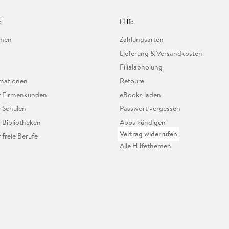
l
Hilfe
hmen
Zahlungsarten
Lieferung & Versandkosten
Filialabholung
mationen
Retoure
ür Firmenkunden
eBooks laden
r Schulen
Passwort vergessen
r Bibliotheken
Abos kündigen
Vertrag widerrufen
r freie Berufe
Alle Hilfethemen