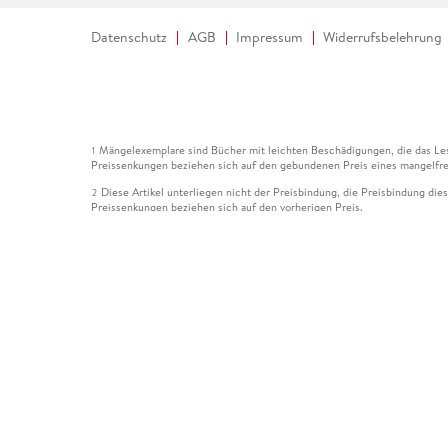
Datenschutz
AGB
Impressum
Widerrufsbelehrung
Mängelexemplare sind Bücher mit leichten Beschädigungen, die das Les
1
Preissenkungen beziehen sich auf den gebundenen Preis eines mangelfre
Diese Artikel unterliegen nicht der Preisbindung, die Preisbindung die
2
Preissenkungen beziehen sich auf den vorherigen Preis.
Durch Öffnen der Leseprobe willigen Sie ein, dass Daten an den Anbie
3
Der gebundene Preis dieses Artikels wird nach Ablauf des auf der Arti
4
Der Preisvergleich bezieht sich auf die unverbindliche Preisempfehlun
5
Der gebundene Preis dieses Artikels wurde vom Verlag gesenkt. Angabe
6
Die Preisbindung dieses Artikels wurde aufgehoben. Angaben zu Preis
7
Der gebundene Preis dieses Artikels wird nach Ablauf des auf der Arti
8
Ihr Gutschein SOMMER13 gilt bis einschließlich 10.08.2026. Sie könne
12
gültig für gesetzlich preisgebundene Artikel (deutschsprachige Bücher 
Gutscheinen und Geschenkkarten kombinierbar. Eine Barauszahlung ist ni