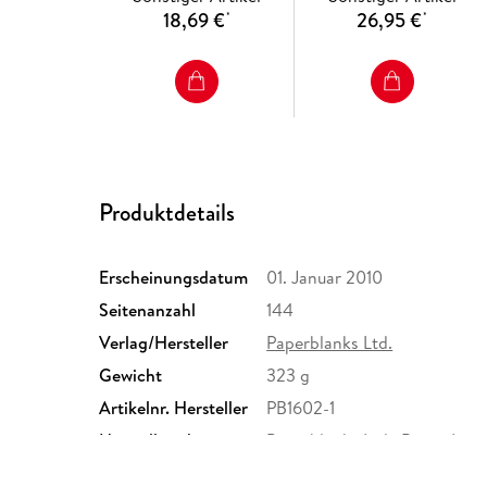
18,69 €
26,95 €
*
*
Produktdetails
Erscheinungsdatum
01. Januar 2010
Seitenanzahl
144
Verlag/Hersteller
Paperblanks Ltd.
Gewicht
323 g
Artikelnr. Hersteller
PB1602-1
Herstelleradresse
Paperblanks Ltd., Beaux La
orders@paperblanks.com