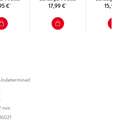
95 €
17,99 €
15,95 €
*
*
*
 Undetermined
h
h
32 mm
16021