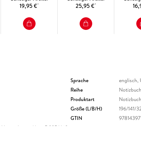
19,95 €
25,95 €
16,
*
*
Sprache
englisch,
Reihe
Notizbuc
Produktart
Notizbuc
Größe (L/B/H)
196/141/
GTIN
97814397
ne House, Lower Merc D02DH60,