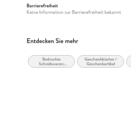
Barrierefreiheit
Keine Information zur Barrierefreiheit bekannt
Entdecken Sie mehr
Bedruckte
Geschenkbücher /
Schreibwaren:
Geschenkartikel
Thematische Tage-
und Notizbücher /
Journals zum
Ausfüllen