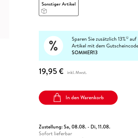
Fremdsprachige Bücher
Sonstiger Artikel
n Lernhilfen
 Jugendbücher
eiber
Hörbuch Downloads im Bundle
cher
 Vergleich
 Puzzlezubehör
Lernen
New Adult
STABILO
Taschenbücher
hilfen
hriller
 Backen
er
lender
Ratgeber
op
hriller
Romance
Sachbücher
Sparen Sie zusätzlich 13%
auf 
12
precher:innen
Artikel mit dem Gutscheincode
Science Fiction
SOMMER13
Fremdsprachige Bücher
19,95 €
inkl. Mwst.
In den Warenkorb
Zustellung:
Sa, 08.08. - Di, 11.08.
Sofort lieferbar