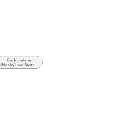
Buchbinderei
(Hobby) und Basteln
mit Papier