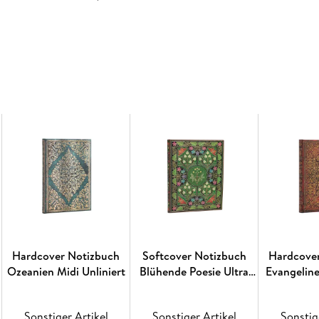
Designs bestand aus rotbraunem Ziegenleder 
ausgeglichene Kreation erreicht wurde.
Es entstammt dem 17. Jahrhundert und repräsen
Kunsthandwerks unter Schah Abbas dem Große
Safawiden, die sich auf das Goldene Zeitalter d
Jahrhundert). Abbas erkannte den kommerziel
verschiedene Kunsthandwerke wie Kachelmalere
entwickelte sich die Illustration von Manuskri
sehr große Aufmerksamkeit.
Auch wenn die Dynastie der Safawiden 1736 ein
dauerhaftes Erbe, indem sie Persien zu einer s
Hochburg machte. Unter den vielen Schätzen d
die Buchverzierung besonders deutlich hervor, 
Safawidische Buchkunst neu aufleben zu lasse
Hardcover Notizbuch
Softcover Notizbuch
Hardcove
Hardcover; magnetischer Klappumschlag; 120 
Ozeanien Midi Unliniert
Blühende Poesie Ultra
Evangeline
Liniert
Sonstiger Artikel
Sonstiger Artikel
Sonstig