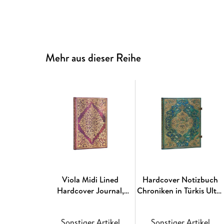
Mehr aus dieser Reihe
Viola Midi Lined
Hardcover Notizbuch
Hardcover Journal,
Chroniken in Türkis Ultra
144pg, 120GSM by
Liniert
Paperblanks (Diamond
Sonstiger Artikel
Sonstiger Artikel
Rosette)