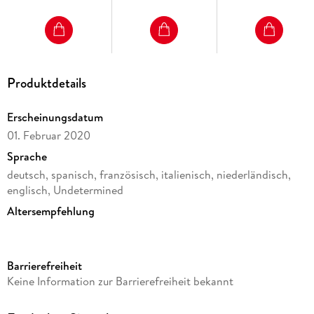
Motiv oder Zahlen -
für Erwachsene und
Kinder ab 6 Jahren
Produktdetails
Erscheinungsdatum
01. Februar 2020
Sprache
deutsch, spanisch, französisch, italienisch, niederländisch,
englisch, Undetermined
Altersempfehlung
von 6 bis 99 Jahren
Reihe
Barrierefreiheit
3D Puzzles (Ravensburger)
Keine Information zur Barrierefreiheit bekannt
Verlag/Hersteller
Ravensburger