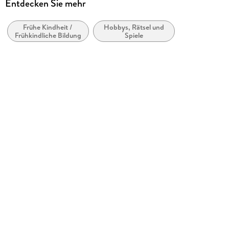
Entdecken Sie mehr
Produktart
Spiel
Frühe Kindheit /
Hobbys, Rätsel und
Frühkindliche Bildung
Spiele
Anzahl Spielende
1
Gewicht
147 g
Größe (L/B/H)
177/126/40 mm
Sonstiges
In Spielebox
Artikelnr. Hersteller
11176
GTIN
4005556111763
Herstelleradresse
Ravensburger Verlag GmbH, Postfach 2460, 88194