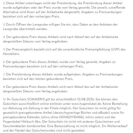
Diese Artikel unterliegen nicht der Preisbindung, die Preisbindung dieser Artikel
2
wurde aufgehoben oder der Preis wurde vom Verlag gesenkt. Die jeweils zutreffende
Alternative wird Ihnen auf der Artikelseite dargestellt. Angaben zu Preissenkungen
beziehen sich auf den vorherigen Preis.
Durch Öffnen der Leseprobe willigen Sie ein, dass Daten an den Anbieter der
3
Leseprobe übermittelt werden.
Der gebundene Preis dieses Artikels wird nach Ablauf des auf der Artikelseite
4
dargestellten Datums vom Verlag angehoben.
Der Preisvergleich bezieht sich auf die unverbindliche Preisempfehlung (UVP) des
5
Herstellers.
Der gebundene Preis dieses Artikels wurde vom Verlag gesenkt. Angaben zu
6
Preissenkungen beziehen sich auf den vorherigen Preis.
Die Preisbindung dieses Artikels wurde aufgehoben. Angaben zu Preissenkungen
7
beziehen sich auf den letzten gebundenen Preis.
Der gebundene Preis dieses Artikels wird nach Ablauf des auf der Artikelseite
8
dargestellten Datums vom Verlag angehoben.
Ihr Gutschein SOMMER13 gilt bis einschließlich 10.08.2026. Sie können den
12
Gutschein ausschließlich online einlösen unter www.hugendubel.de. Keine Bestellung
zur Abholung mit Zahlung in der Filiale möglich. Der Gutschein ist nicht gültig für
gesetzlich preisgebundene Artikel (deutschsprachige Bücher und eBooks) sowie für
preisgebundene Kalender, tolino shine (4016621130466), tolino select und das
Hugendubel Hörbuch Abo. Der Gutschein ist nicht mit anderen Gutscheinen und
Geschenkkarten kombinierbar. Eine Barauszahlung ist nicht möglich. Ein Weiterverkauf
und der Handel des Gutscheincodes sind nicht gestattet.