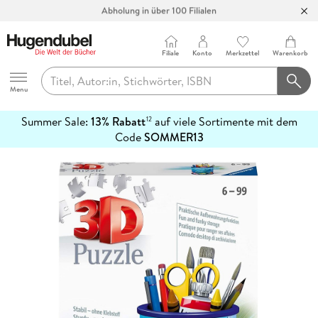
Abholung in über 100 Filialen
Filiale
Konto
Merkzettel
Warenkorb
Hugendubel
Menu
Summer Sale:
13% Rabatt
auf viele Sortimente mit dem
12
mehr
Code
SOMMER13
erfahren