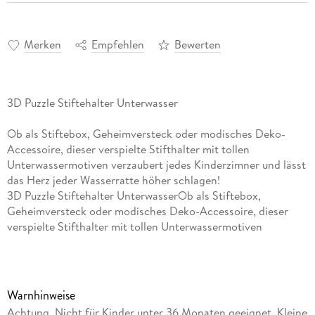
Merken
Empfehlen
Bewerten
3D Puzzle Stiftehalter Unterwasser
Ob als Stiftebox, Geheimversteck oder modisches Deko-
Accessoire, dieser verspielte Stifthalter mit tollen
Unterwassermotiven verzaubert jedes Kinderzimner und lässt
das Herz jeder Wasserratte höher schlagen!
3D Puzzle Stiftehalter UnterwasserOb als Stiftebox,
Geheimversteck oder modisches Deko-Accessoire, dieser
verspielte Stifthalter mit tollen Unterwassermotiven
verzaubert jedes Kinderzimner und lässt das Herz jeder
Wasserratte höher schlagen! Dazu ist dieses 3D Puzzle super
praktisch und lässt jeden Schreibtisch als aufgeräumt
erscheinen. Wer hätte gedacht, dass man Träume puzzeln
Warnhinweise
kann? Neben dem Sneaker, der Aufbewahrungsbox oder der
Achtung. Nicht für Kinder unter 36 Monaten geeignet. Kleine