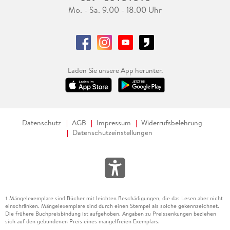
Mo. - Sa. 9.00 - 18.00 Uhr
Laden Sie unsere App herunter.
Datenschutz
AGB
Impressum
Widerrufsbelehrung
Datenschutzeinstellungen
Mängelexemplare sind Bücher mit leichten Beschädigungen, die das Lesen aber nicht
1
einschränken. Mängelexemplare sind durch einen Stempel als solche gekennzeichnet.
Die frühere Buchpreisbindung ist aufgehoben. Angaben zu Preissenkungen beziehen
sich auf den gebundenen Preis eines mangelfreien Exemplars.