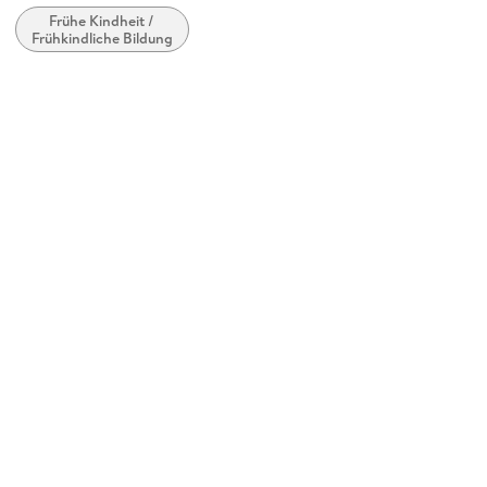
Frühe Kindheit /
Material
Frühkindliche Bildung
ELEKT
Schwierigkeitsgrad
Kinder - Geübte
Anzahl Teile
180
Puzzle-Motiv
Landkarten
Gewicht
824 g
Größe (L/B/H)
265/263/83 mm
Batterietyp
Batterie AAA (LR 03 - Micro)
Batterieanzahl
3