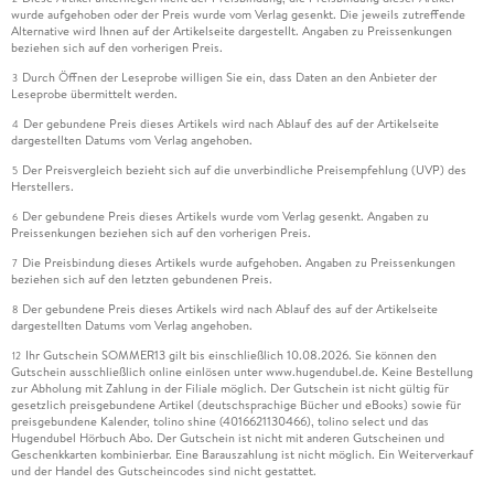
wurde aufgehoben oder der Preis wurde vom Verlag gesenkt. Die jeweils zutreffende
Alternative wird Ihnen auf der Artikelseite dargestellt. Angaben zu Preissenkungen
beziehen sich auf den vorherigen Preis.
Durch Öffnen der Leseprobe willigen Sie ein, dass Daten an den Anbieter der
3
Leseprobe übermittelt werden.
Der gebundene Preis dieses Artikels wird nach Ablauf des auf der Artikelseite
4
dargestellten Datums vom Verlag angehoben.
Der Preisvergleich bezieht sich auf die unverbindliche Preisempfehlung (UVP) des
5
Herstellers.
Der gebundene Preis dieses Artikels wurde vom Verlag gesenkt. Angaben zu
6
Preissenkungen beziehen sich auf den vorherigen Preis.
Die Preisbindung dieses Artikels wurde aufgehoben. Angaben zu Preissenkungen
7
beziehen sich auf den letzten gebundenen Preis.
Der gebundene Preis dieses Artikels wird nach Ablauf des auf der Artikelseite
8
dargestellten Datums vom Verlag angehoben.
Ihr Gutschein SOMMER13 gilt bis einschließlich 10.08.2026. Sie können den
12
Gutschein ausschließlich online einlösen unter www.hugendubel.de. Keine Bestellung
zur Abholung mit Zahlung in der Filiale möglich. Der Gutschein ist nicht gültig für
gesetzlich preisgebundene Artikel (deutschsprachige Bücher und eBooks) sowie für
preisgebundene Kalender, tolino shine (4016621130466), tolino select und das
Hugendubel Hörbuch Abo. Der Gutschein ist nicht mit anderen Gutscheinen und
Geschenkkarten kombinierbar. Eine Barauszahlung ist nicht möglich. Ein Weiterverkauf
und der Handel des Gutscheincodes sind nicht gestattet.