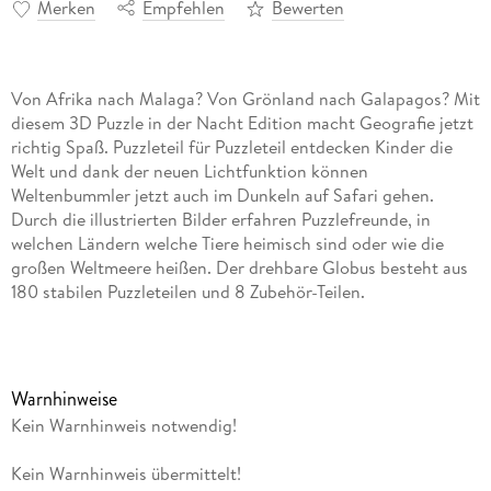
Merken
Empfehlen
Bewerten
Von Afrika nach Malaga? Von Grönland nach Galapagos? Mit
diesem 3D Puzzle in der Nacht Edition macht Geografie jetzt
richtig Spaß. Puzzleteil für Puzzleteil entdecken Kinder die
Welt und dank der neuen Lichtfunktion können
Weltenbummler jetzt auch im Dunkeln auf Safari gehen.
Durch die illustrierten Bilder erfahren Puzzlefreunde, in
welchen Ländern welche Tiere heimisch sind oder wie die
großen Weltmeere heißen. Der drehbare Globus besteht aus
180 stabilen Puzzleteilen und 8 Zubehör-Teilen.
Puzzeln in der dritten Dimension! Die perfekte Geschenkidee
für alle Puzzle Fans ab 6 Jahren. Hochwertige Kunststoffteile
mit Easyclick Technology für passgenauen Zusammenhalt -
Warnhinweise
stabil, ganz ohne Klebstoff
Kein Warnhinweis notwendig!
Aus 180 hochwertigen Kunststoff-Puzzleteilen und 8
Kein Warnhinweis übermittelt!
Zubehörteilen entsteht Stück für Stück ein stabiler Puzzleball,