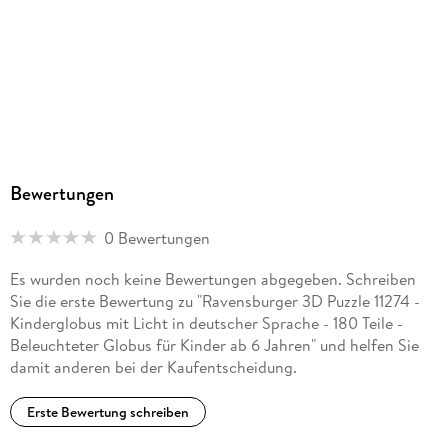
Batterien enthalten
Nein
Artikelnr. Hersteller
11274
GTIN
4005556112746
Herstelleradresse
Bewertungen
Ravensburger Verlag GmbH, Postfach 2460, 88194
Ravensburg, service@ravensburger.de
0 Bewertungen
Es wurden noch keine Bewertungen abgegeben. Schreiben
Sie die erste Bewertung zu "Ravensburger 3D Puzzle 11274 -
Kinderglobus mit Licht in deutscher Sprache - 180 Teile -
Beleuchteter Globus für Kinder ab 6 Jahren" und helfen Sie
damit anderen bei der Kaufentscheidung.
Erste Bewertung schreiben