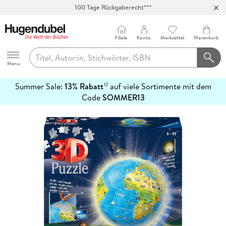
100 Tage Rückgaberecht***
Abholung in über 100 Filialen
Filiale
Konto
Merkzettel
Warenkorb
Hugendubel
Menu
Summer Sale:
13% Rabatt
auf viele Sortimente mit dem
12
mehr
Code
SOMMER13
erfahren