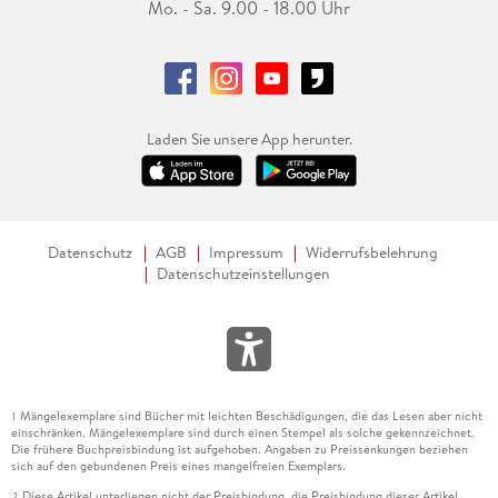
Mo. - Sa. 9.00 - 18.00 Uhr
Laden Sie unsere App herunter.
Datenschutz
AGB
Impressum
Widerrufsbelehrung
Datenschutzeinstellungen
Mängelexemplare sind Bücher mit leichten Beschädigungen, die das Lesen aber nicht
1
einschränken. Mängelexemplare sind durch einen Stempel als solche gekennzeichnet.
Die frühere Buchpreisbindung ist aufgehoben. Angaben zu Preissenkungen beziehen
sich auf den gebundenen Preis eines mangelfreien Exemplars.
Diese Artikel unterliegen nicht der Preisbindung, die Preisbindung dieser Artikel
2