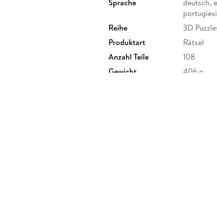
Sprache
deutsch, e
portugies
Reihe
3D Puzzle
Produktart
Rätsel
Anzahl Teile
108
Gewicht
406 g
Artikelnr. Hersteller
11279
Herstelleradresse
Ravensbu
Ravensbur