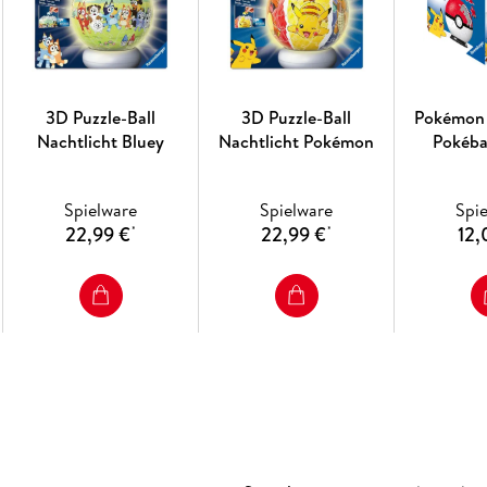
Spielwarenhersteller BRIO AB in Schweden und
Ravensburger übernahm 2015 BRIO und 2017 T
besser im internationalen Spielwarenmarkt be
Firmen ähnlich ist: Premium-Angebote entwicke
Unterhaltung bieten und im Markt den besten
3D Puzzle-Ball
3D Puzzle-Ball
Pokémon 
Nachtlicht Bluey
Nachtlicht Pokémon
Pokébal
Die Ravensburger Gruppe sieht sich im besten
Unternehmen individuell in seiner Prägung und
gemeinsame Mission: Wir inspirieren Menschen 
Spielware
Spielware
Spi
22,99 €
22,99 €
12,
*
*