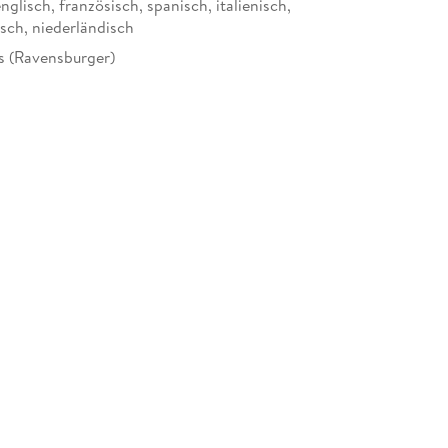
nglisch, französisch, spanisch, italienisch,
isch, niederländisch
s (Ravensburger)
rger Verlag GmbH, Postfach 2460, 88194
g, service@ravensburger.de