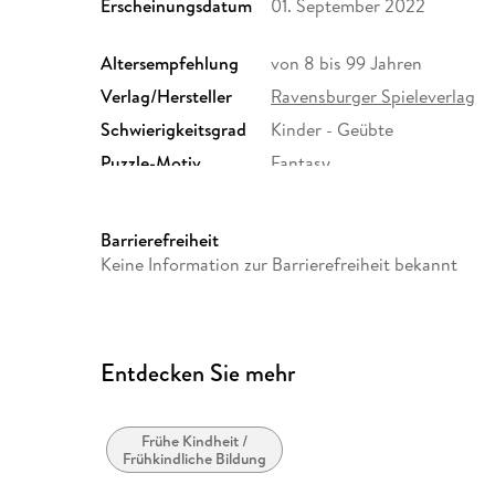
Erscheinungsdatum
01. September 2022
Altersempfehlung
von 8 bis 99 Jahren
Verlag/Hersteller
Ravensburger Spieleverlag
Schwierigkeitsgrad
Kinder - Geübte
Puzzle-Motiv
Fantasy
Größe (L/B/H)
273/193/69 mm
GTIN
4005556112791
Barrierefreiheit
Keine Information zur Barrierefreiheit bekannt
Entdecken Sie mehr
Frühe Kindheit /
Frühkindliche Bildung