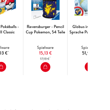
 Spieleverlag ThinkFun Inc. in den USA.
hinkFun, denn gemeinsam kann sich die Gruppe
haupten. Zumal die Produktphilosophie der drei
ln, die Kindern und Familien sinnvolle
 Ruf genießen.
Pokéballs -
Ravensburger - Pencil
Globus in deutscher
l Classic
Cup Pokemon, 54 Teile
Sprache Puzzleball 540
 Sinne des Wortes als Unternehmensfamilie, jedes
Teile
 seinen Stärken, alle jedoch verbunden durch eine
zu entdecken, was wirklich wichtig ist.
elware
Spielware
Spielware
03 €
15,13 €
51,99 €
*
*
*
17,18 €