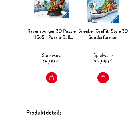
Ravensburger 3D Puzzle
Sneaker Graffiti Style 3D
11565 - Puzzle-Ball
Sonderformen
Mystische Drachen -
Puzzeln in drei
Spielware
Spielware
Dimensionen nach Motiv
18,99 €
25,99 €
*
*
oder Zahlen - für
Erwachsene und Kinder
ab 6 Jahren
Produktdetails