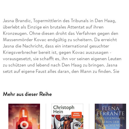
Jasna Brandic, Topermittlerin des Tribunals in Den Haag,
überlebt als Einzige ein brutales Attentat auf ihren
Kronzeugen. Ohne diesen droht das Verfahren gegen den
Massenmörder Kovac endgültig zu scheitern. Da erreicht
Jasna die Nachricht, dass ein international gesuchter
Kriegsverbrecher bereit ist, gegen Kovac auszusagen -
vorausgesetzt, sie schafft es, ihn vor seinen eigenen Leuten
zu schützen und lebend nach Den Haag zu bringen. Jasna
setzt auf eigene Faust alles daran, den Mann zu finden. Sie
ahnt nicht, dass sie Teil eines perfiden Spiels ist - eine Jagd
auf Leben und Tod beginnt. Den Haag: Kovac, ehemaliger
Kommandant einer Elitetruppe der serbischen Armee, ist
Mehr aus dieser Reihe
wegen Massenmordes angeklagt. Jasna Brandic,
Topermittlerin einer internationalen Spezialeinheit, hat
endlich einen Kronzeugen aufgespürt, der Kovac Schuld
eindeutig belegen kann. Am Tag der Verhandlung bringt ein
Attentat alles zum Scheitern. Jasna steht vor einem
Scherbenhaufen. Da erreicht sie die Nachricht, dass jemand