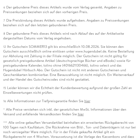
Der gebundene Preis dieses Artikels wurde vom Verlag gesenkt. Angaben zu
6
Preissenkungen beziehen sich auf den vorherigen Preis.
Die Preisbindung dieses Artikels wurde aufgehoben. Angaben zu Preissenkungen
7
beziehen sich auf den letzten gebundenen Preis.
Der gebundene Preis dieses Artikels wird nach Ablauf des auf der Artikelseite
8
dargestellten Datums vom Verlag angehoben.
Ihr Gutschein SOMMER13 gilt bis einschließlich 10.08.2026. Sie können den
12
Gutschein ausschließlich online einlösen unter www.hugendubel.de. Keine Bestellung
zur Abholung mit Zahlung in der Filiale möglich. Der Gutschein ist nicht gültig für
gesetzlich preisgebundene Artikel (deutschsprachige Bücher und eBooks) sowie für
preisgebundene Kalender, tolino shine (4016621130466), tolino select und das
Hugendubel Hörbuch Abo. Der Gutschein ist nicht mit anderen Gutscheinen und
Geschenkkarten kombinierbar. Eine Barauszahlung ist nicht möglich. Ein Weiterverkauf
und der Handel des Gutscheincodes sind nicht gestattet.
Leider können wir die Echtheit der Kundenbewertung aufgrund der großen Zahl an
15
Einzelbewertungen nicht prüfen.
Alle Informationen zur Tiefpreisgarantie finden Sie
hier
16
Alle Preise verstehen sich inkl. der gesetzlichen MwSt. Informationen über den
*
Versand und anfallende Versandkosten finden Sie
hier
Alle online gekauften Versandartikel beinhalten ein erweitertes Rückgaberecht von
***
100 Tagen nach Kaufdatum. Die Rücknahme von Bild-, Ton- und Datenträgern ist nur bei
noch versiegelter Ware möglich. Für in der Filiale gekaufte Artikel gilt ein
Rückgaberecht von 4 Wochen. Voraussetzung ist die Vorlage des Kassenbons und dass