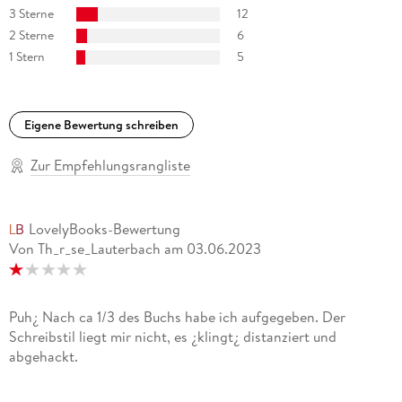
3 Sterne
12
schlummern unter einer hochexplosiven Story, die das
Tribunal zu einem wahren Page-Turner machen. Unbedingt
2 Sterne
6
lesen! « kriminetz. de
1 Stern
5
»Was für ein begnadetes Debüt! « Jonny Rieder, in münchen
Eigene Bewertung schreiben
»Das Buch ist eine mahnende Vergegenwärtigung, was
Menschen ihresgleichen antun können. « Neue Luzerner
Zur Empfehlungsrangliste
Zeitung
»Spannender kann man sich einen Thriller kaum vorstellen,
LovelyBooks-Bewertung
geschweige denn wünschen. « Susann Fleischer,
Von Th_r_se_Lauterbach
am
03.06.2023
literaturmarkt. info
»Die erzählerische Stringenz und visuelle Drastik seines
Thrillers ist . . . ungeheuerlich. « Walter Delabar,
Puh¿ Nach ca 1/3 des Buchs habe ich aufgegeben. Der
literaturkritik. de
Schreibstil liegt mir nicht, es ¿klingt¿ distanziert und
abgehackt.