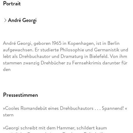
Portrait
André Georgi
André Georgi, geboren 1965 in Kopenhagen, ist in Berlin
aufgewachsen. Er studierte Philosophie und Germanistik und
lebt als Drehbuchautor und Dramaturg in Bielefeld. Von ihm
stammen zwanzig Drehbücher zu Fernsehkrimis darunter für
den
Tatort
Pressestimmen
, für
»Cooles Romandebüt eines Drehbuchautors . . . Spannend! «
Bella Block
stern
und die Verfilmungen von Kurzgeschichten von Ferdinand
»Georgi schreibt mit dem Hammer, schildert kaum
von Schirach und Siegfried Lenz.