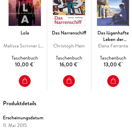
aus Kovac engstem Kreis bereit ist, gegen seinen ehemaligen
Weggefährten auszusagen - vorausgesetzt, Jasna schafft es,
ihn lebend aus Serbien herauszubekommen. Sofort reist
Jasna nach Belgrad. Gegen den Willen ihrer Vorgesetzten
und verfolgt von Kovac Anhängern versucht sie, den Mann
Lola
Das Narrenschiff
Das lügenhafte
zu finden und vor das Tribunal zu bringen. Noch ahnt sie
Leben der
nicht, dass sie Teil eines perfiden Spiels ist.
Melissa Scrivner Love
Christoph Hein
Elena Ferrante
Erwachsenen
Taschenbuch
Taschenbuch
Taschenbuch
10,00 €
16,00 €
13,00 €
*
*
*
Produktdetails
Erscheinungsdatum
11. Mai 2015