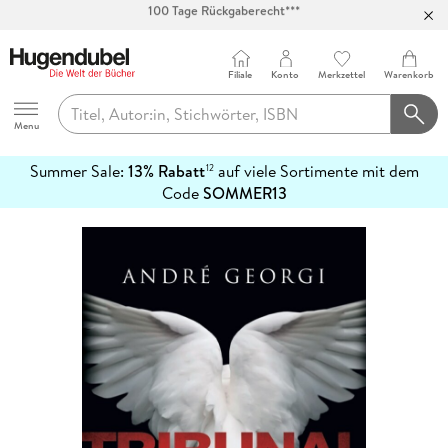
Abholung in über 100 Filialen
Filiale
Konto
Merkzettel
Warenkorb
Hugendubel
Menu
Summer Sale:
13% Rabatt
auf viele Sortimente mit dem
12
mehr
Code
SOMMER13
erfahren