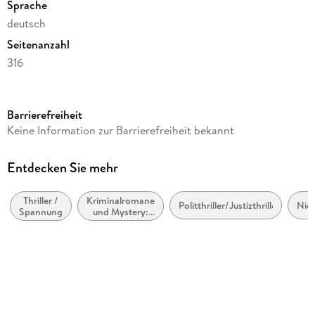
Sprache
deutsch
Seitenanzahl
316
Reihe
Suhrkamp Verlag
Barrierefreiheit
Autor/Autorin
Keine Information zur Barrierefreiheit bekannt
André Georgi
Verlag/Hersteller
Entdecken Sie mehr
Suhrkamp
Thriller /
Kriminalromane
Produktart
Politthriller/Justizthriller
Nie
Spannung
und Mystery:
kartoniert
weibliche
Ermittler
Gewicht
328 g
Größe (L/B/H)
191/119/26 mm