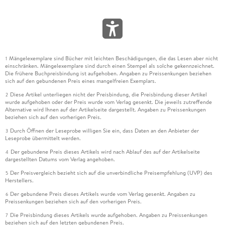
geprägt ist wie vom politischen Chaos und der moralischen
Verwirrung der Gegenwart. Die Krankheit der Erzählerin, ihre
Anzeichen von Schizophrenie werden zu Insignien der Zeit in
Bezug auf Fragen von Schuld, Verantwortung und Identität.
Indem Bachmann eine Kluft zwischen persönlicher und
Mängelexemplare sind Bücher mit leichten Beschädigungen, die das Lesen aber nicht
1
sozialer Katastrophe offenlässt, verwehrt sie ihrer Heldin
einschränken. Mängelexemplare sind durch einen Stempel als solche gekennzeichnet.
Die frühere Buchpreisbindung ist aufgehoben. Angaben zu Preissenkungen beziehen
zuallerletzt auch die Chance auf Heilung.
sich auf den gebundenen Preis eines mangelfreien Exemplars.
Diese Artikel unterliegen nicht der Preisbindung, die Preisbindung dieser Artikel
2
Die erlebte Gewalt, das Schweigen und die Verdrängung
wurde aufgehoben oder der Preis wurde vom Verlag gesenkt. Die jeweils zutreffende
verwüsten als toxisches Erbe das Innere der Figuren und
Alternative wird Ihnen auf der Artikelseite dargestellt. Angaben zu Preissenkungen
beziehen sich auf den vorherigen Preis.
ragen ins Kollektiv wie ein Geschwür. Das Schweigen über
das Vergangene findet seinen wohl unmittelbarsten Ausdruck
Durch Öffnen der Leseprobe willigen Sie ein, dass Daten an den Anbieter der
3
Leseprobe übermittelt werden.
in den männlichen Figuren. Beide - Malina und Ivan - sind auf
je eigene Weise mit der Geschichte konfrontiert. In Malina,
Der gebundene Preis dieses Artikels wird nach Ablauf des auf der Artikelseite
4
dargestellten Datums vom Verlag angehoben.
dem dominanten, seine Umwelt kontrollierenden Mann, wird
Der Preisvergleich bezieht sich auf die unverbindliche Preisempfehlung (UVP) des
die Kontinuität zur NS-Gewalt greifbar. Als übermächtige
5
Herstellers.
Figur wird er zum Stellvertreter eines Systems der
Der gebundene Preis dieses Artikels wurde vom Verlag gesenkt. Angaben zu
6
Unterdrückung, dem die Erzählerin gerade zu entkommen
Preissenkungen beziehen sich auf den vorherigen Preis.
sucht.
Die Preisbindung dieses Artikels wurde aufgehoben. Angaben zu Preissenkungen
7
beziehen sich auf den letzten gebundenen Preis.