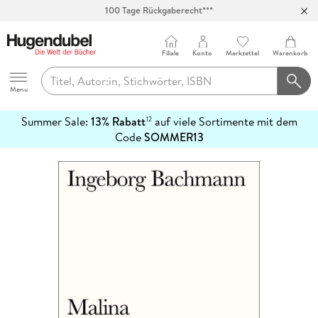
100 Tage Rückgaberecht***
Abholung in über 100 Filialen
Filiale
Konto
Merkzettel
Warenkorb
Hugendubel
Menu
Summer Sale:
13% Rabatt
auf viele Sortimente mit dem
12
mehr
Code
SOMMER13
erfahren