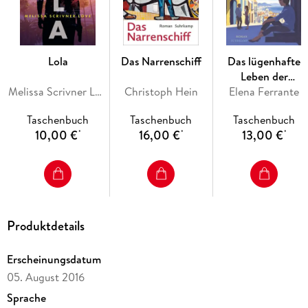
Notenbeispiele: Pierrot Lunaire
Lola
Das Narrenschiff
Das lügenhafte
Leben der
Melissa Scrivner Love
Christoph Hein
Elena Ferrante
Erwachsenen
Taschenbuch
Taschenbuch
Taschenbuch
10,00 €
16,00 €
13,00 €
*
*
*
Produktdetails
Erscheinungsdatum
05. August 2016
Sprache