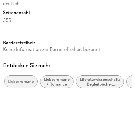
deutsch
Seitenanzahl
355
Reihe
Suhrkamp Verlag
Barrierefreiheit
Autor/Autorin
Keine Information zur Barrierefreiheit bekannt
Ingeborg Bachmann
Unter Mitwirkung von
Entdecken Sie mehr
Arnold Schönberg
Liebesromane
Literaturwissenschaft:
Be
Weitere Beteiligte
Liebesromane
/ Romance
Begleitbücher,
Arnold Schönberg
Lektürehilfen,
Interpretationen
Verlag/Hersteller
Be
Suhrkamp Verlag
Produktart
kartoniert
Gewicht