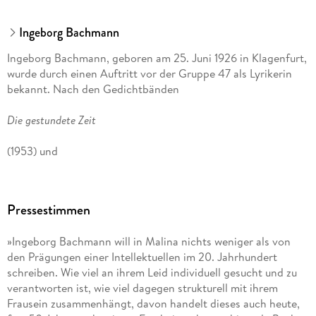
Ingeborg Bachmann
Ingeborg Bachmann, geboren am 25. Juni 1926 in Klagenfurt,
wurde durch einen Auftritt vor der Gruppe 47 als Lyrikerin
bekannt. Nach den Gedichtbänden
Die gestundete Zeit
(1953) und
Anrufung des Großen Bären
Pressestimmen
(1956) publizierte sie Hörspiele, Essays und zwei
Erzählungsbände.
»Ingeborg Bachmann will in Malina nichts weniger als von
den Prägungen einer Intellektuellen im 20. Jahrhundert
Malina
schreiben. Wie viel an ihrem Leid individuell gesucht und zu
verantworten ist, wie viel dagegen strukturell mit ihrem
(1971) ist ihr einziger vollendeter Roman. Bachmann starb am
Frausein zusammenhängt, davon handelt dieses auch heute,
17. Oktober 1973 in Rom.