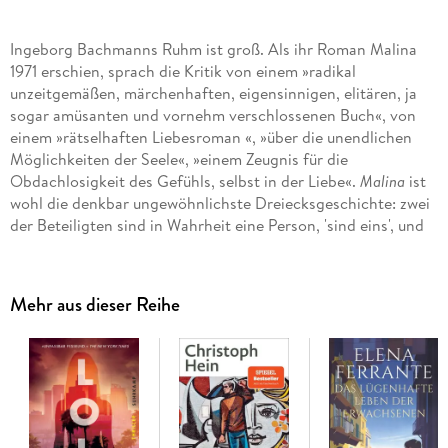
Ingeborg Bachmanns Ruhm ist groß. Als ihr Roman Malina
1971 erschien, sprach die Kritik von einem »radikal
unzeitgemäßen, märchenhaften, eigensinnigen, elitären, ja
sogar amüsanten und vornehm verschlossenen Buch«, von
einem »rätselhaften Liebesroman «, »über die unendlichen
Möglichkeiten der Seele«, »einem Zeugnis für die
Obdachlosigkeit des Gefühls, selbst in der Liebe«.
Malina
ist
wohl die denkbar ungewöhnlichste Dreiecksgeschichte: zwei
der Beteiligten sind in Wahrheit eine Person, 'sind eins', und
doch ist jede Person 'doppelt'. Das Buch handelt von nichts
anderem als von Liebe, es zeigt die Einsamkeit dessen, der
liebt.
Mehr aus dieser Reihe
Inhaltsverzeichnis
Erstes Kapitel: Glücklich mit lvan
Zweites Kapitel: Der dritte Mann
Drittes Kapitel: Von letzten Dingen