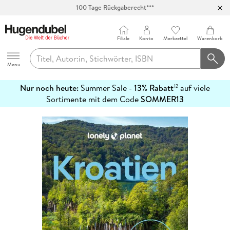
100 Tage Rückgaberecht***
Abholung in über 100 Filialen
Filiale
Konto
Merkzettel
Warenkorb
Hugendubel
Menu
Nur noch heute:
Summer Sale -
13% Rabatt
auf viele
12
mehr
Sortimente mit dem Code
SOMMER13
erfahren