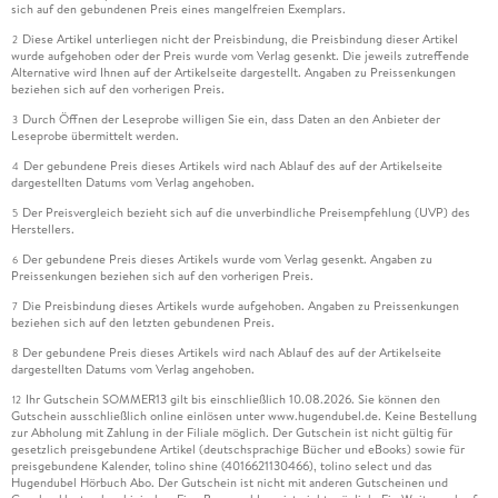
sich auf den gebundenen Preis eines mangelfreien Exemplars.
Diese Artikel unterliegen nicht der Preisbindung, die Preisbindung dieser Artikel
2
wurde aufgehoben oder der Preis wurde vom Verlag gesenkt. Die jeweils zutreffende
Alternative wird Ihnen auf der Artikelseite dargestellt. Angaben zu Preissenkungen
beziehen sich auf den vorherigen Preis.
Durch Öffnen der Leseprobe willigen Sie ein, dass Daten an den Anbieter der
3
Leseprobe übermittelt werden.
Der gebundene Preis dieses Artikels wird nach Ablauf des auf der Artikelseite
4
dargestellten Datums vom Verlag angehoben.
Der Preisvergleich bezieht sich auf die unverbindliche Preisempfehlung (UVP) des
5
Herstellers.
Der gebundene Preis dieses Artikels wurde vom Verlag gesenkt. Angaben zu
6
Preissenkungen beziehen sich auf den vorherigen Preis.
Die Preisbindung dieses Artikels wurde aufgehoben. Angaben zu Preissenkungen
7
beziehen sich auf den letzten gebundenen Preis.
Der gebundene Preis dieses Artikels wird nach Ablauf des auf der Artikelseite
8
dargestellten Datums vom Verlag angehoben.
Ihr Gutschein SOMMER13 gilt bis einschließlich 10.08.2026. Sie können den
12
Gutschein ausschließlich online einlösen unter www.hugendubel.de. Keine Bestellung
zur Abholung mit Zahlung in der Filiale möglich. Der Gutschein ist nicht gültig für
gesetzlich preisgebundene Artikel (deutschsprachige Bücher und eBooks) sowie für
preisgebundene Kalender, tolino shine (4016621130466), tolino select und das
Hugendubel Hörbuch Abo. Der Gutschein ist nicht mit anderen Gutscheinen und