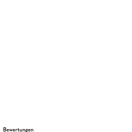
408 g
Größe (L/B/H)
195/128/21 mm
ISBN
9783575011206
Herstelleradresse
MAIRDUMONT GmbH und Co.KG, Marco Polo Str. 1, 73760
Ostfildern, info@mairdumont.com
Bewertungen