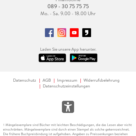
089 - 30 75 75 75
Mo. - Sa. 9.00 - 18.00 Uhr
Laden Sie unsere App herunter.
Datenschutz
AGB
Impressum
Widerrufsbelehrung
Datenschutzeinstellungen
Mängelexemplare sind Bücher mit leichten Beschädigungen, die das Lesen aber nicht
1
einschränken. Mängelexemplare sind durch einen Stempel als solche gekennzeichnet.
Die frühere Buchpreisbindung ist aufgehoben. Angaben zu Preissenkungen beziehen