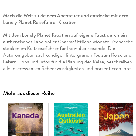
Mach die Welt zu deinem Abenteuer und entdecke mit dem
Lonely Planet Reiseführer Kroatien
Mit dem Lonely Planet Kroatien auf eigene Faust durch ein
authentisches Land voller Charme!
Etliche Monate Recherche
stecken im Kultreiseführer für Individualreisende. Die
Autoren geben sachkundige Hintergrundinfos zum Reiseland,
liefern Tipps und Infos für die Planung der Reise, beschreiben
alle interessanten Sehenswürdigkeiten und präsentieren ihre
persönlichen Entdeckungen und Tipps. Erleben Sie eine Insel,
die viel zu bieten hat: herrliche Badestellen, viel Sonne,
Geschichte, und Architektur und unberührte Natur in
Mehr aus dieser Reihe
insgesamt acht Nationalparks. Sie möchten nach Kroatien?
Ob Backpacker, Pauschalreisender oder 5-Sterne-Tourist -
mit dem Lonely Planet im Rucksack oder Handschuhfach sind
Sie garantiert bestens gerüstet. "Dobrodosli" in Kroatien!
Reiseplanung:
Erkunde die tollsten Ecken deines Reiseziels
und plane deine perfekte Reise mithilfe unserer