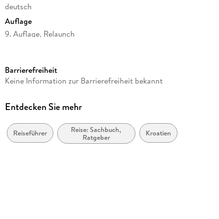
deutsch
Auflage
9. Auflage, Relaunch
Seitenanzahl
296
Barrierefreiheit
Reihe
Keine Information zur Barrierefreiheit bekannt
Lonely Planet Reiseführer
Autor/Autorin
Entdecken Sie mehr
Anja Mutic, Isabel Putinja, Lucie Grace
Reise: Sachbuch,
Verlag/Hersteller
Reiseführer
Kroatien
Ratgeber
Mairdumont
Produktart
kartoniert
Abbildungen
72 Abbildungen, 47 Karten
Gewicht