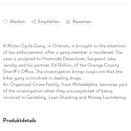
Merken
Empfehlen
Bewerten
A Motor Cycle Gang, in Orlando, is brought to the attention
of law enforcement, after a gang member is murdered. The
case is assigned to Homicide Detectives; Sergeant Jake
Jacoby and his partner, Ed Rollins, of the Orange County
Sheriff's Office. The investigation brings suspicion that the
biker gang is involved in dealing drugs.
An Organized Crime Family, from Philadelphia, becomes part
of the investigation when they are suspected of being
involved in Gambling, Loan Sharking and Money Laundering.
The investigation takes another turn when it is discovered, a
deputy sheriff is a true family member of this Crime Family.
Significant issues are developed, identifying a connection of
Produktdetails
the two criminal groups. This results in investigators from
several different investigative units being brought in to