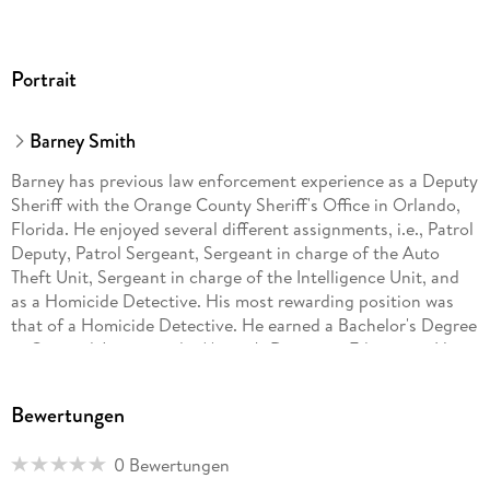
Portrait
Barney Smith
Barney has previous law enforcement experience as a Deputy
Sheriff with the Orange County Sheriff's Office in Orlando,
Florida. He enjoyed several different assignments, i.e., Patrol
Deputy, Patrol Sergeant, Sergeant in charge of the Auto
Theft Unit, Sergeant in charge of the Intelligence Unit, and
as a Homicide Detective. His most rewarding position was
that of a Homicide Detective. He earned a Bachelor's Degree
in Criminal Justice and a Master's Degree in Education. His
experience and education provide him with the proper
foundation for writing mysteries. He has self-published two
Bewertungen
factual humorous books and a factual murder mystery novel
prior to turning to fiction.
0 Bewertungen