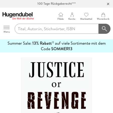
Abholung in über 100 Filialen
Filiale
Konto
Merkzettel
Warenkorb
Hugendubel
Menu
Summer Sale:
13% Rabatt
auf viele Sortimente mit dem
12
mehr
Code
SOMMER13
erfahren