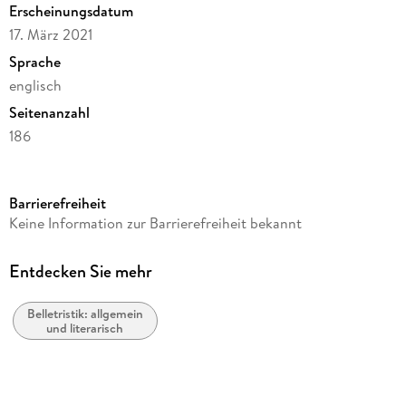
Erscheinungsdatum
support the Homicide Unit.
17. März 2021
As a side note, readers will not be able to solve any murders
until the investigators do.
Sprache
englisch
Seitenanzahl
186
Autor/Autorin
Barney Smith
Barrierefreiheit
Verlag/Hersteller
Keine Information zur Barrierefreiheit bekannt
LifeRich Publishing
Produktart
Entdecken Sie mehr
kartoniert
Belletristik: allgemein
Gewicht
und literarisch
279 g
Größe (L/B/H)
229/152/10 mm