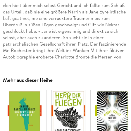
»Ich hielt über mich selbst Gericht und ich fällte zum Schluß
das Urteil, daß nie eine größere Närrin als Jane Eyre irdische
Luft geatmet, nie eine verrücktere Träumerin bis zum
Überdruß in süßen Lügen geschwelgt und Gift wie Nektar
geschluckt habe. « Jane ist eigensinnig und direkt zu sich
selbst, aber auch zu anderen. So sucht sie in einer
patriarchalischen Gesellschaft ihren Platz. Der faszinierende
Mr. Rochester bringt ihre Welt ins Wanken Mit ihrer fiktiven
Autobiographie eroberte Charlotte Brontë die Herzen von
Millionen Lesern und einen bleibenden Platz in der
Weltliteratur.
Mehr aus dieser Reihe
Mit dem Werkbeitrag aus Kindlers Literatur Lexikon.
Mit Daten zu Leben und Werk, exklusiv verfasst von der
Redaktion der Zeitschrift für Literatur TEXT + KRITIK.