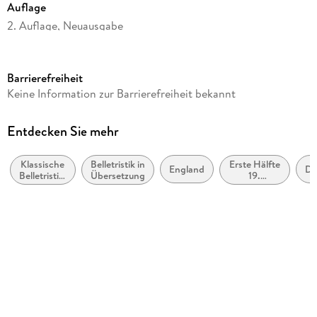
Auflage
2. Auflage, Neuausgabe
Seitenanzahl
646
Barrierefreiheit
Reihe
Keine Information zur Barrierefreiheit bekannt
Fischer Klassik
Autor/Autorin
Entdecken Sie mehr
Charlotte Brontë
Klassische
Belletristik in
Erste Hälfte
Übersetzung
England
De
Belletristik:
Übersetzung
19.
Andrea Ott
allgemein
Jahrhundert
und
(ca. 1800
Nachwort
literarisch
bis ca.
1850)
Elfi Bettinger
Verlag/Hersteller
FISCHER Taschenbuch
Originaltitel
Jane Eyre. An Autobiography