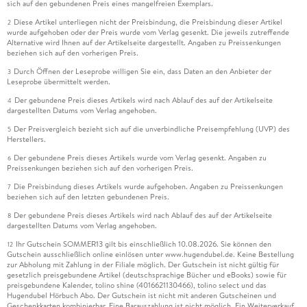
sich auf den gebundenen Preis eines mangelfreien Exemplars.
Diese Artikel unterliegen nicht der Preisbindung, die Preisbindung dieser Artikel
2
wurde aufgehoben oder der Preis wurde vom Verlag gesenkt. Die jeweils zutreffende
Alternative wird Ihnen auf der Artikelseite dargestellt. Angaben zu Preissenkungen
beziehen sich auf den vorherigen Preis.
Durch Öffnen der Leseprobe willigen Sie ein, dass Daten an den Anbieter der
3
Leseprobe übermittelt werden.
Der gebundene Preis dieses Artikels wird nach Ablauf des auf der Artikelseite
4
dargestellten Datums vom Verlag angehoben.
Der Preisvergleich bezieht sich auf die unverbindliche Preisempfehlung (UVP) des
5
Herstellers.
Der gebundene Preis dieses Artikels wurde vom Verlag gesenkt. Angaben zu
6
Preissenkungen beziehen sich auf den vorherigen Preis.
Die Preisbindung dieses Artikels wurde aufgehoben. Angaben zu Preissenkungen
7
beziehen sich auf den letzten gebundenen Preis.
Der gebundene Preis dieses Artikels wird nach Ablauf des auf der Artikelseite
8
dargestellten Datums vom Verlag angehoben.
Ihr Gutschein SOMMER13 gilt bis einschließlich 10.08.2026. Sie können den
12
Gutschein ausschließlich online einlösen unter www.hugendubel.de. Keine Bestellung
zur Abholung mit Zahlung in der Filiale möglich. Der Gutschein ist nicht gültig für
gesetzlich preisgebundene Artikel (deutschsprachige Bücher und eBooks) sowie für
preisgebundene Kalender, tolino shine (4016621130466), tolino select und das
Hugendubel Hörbuch Abo. Der Gutschein ist nicht mit anderen Gutscheinen und
Geschenkkarten kombinierbar. Eine Barauszahlung ist nicht möglich. Ein Weiterverkauf