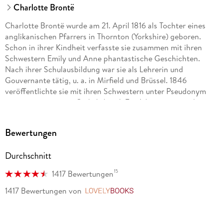
Charlotte Brontë
Charlotte Brontë wurde am 21. April 1816 als Tochter eines
anglikanischen Pfarrers in Thornton (Yorkshire) geboren.
Schon in ihrer Kindheit verfasste sie zusammen mit ihren
Schwestern Emily und Anne phantastische Geschichten.
Nach ihrer Schulausbildung war sie als Lehrerin und
Gouvernante tätig, u. a. in Mirfield und Brüssel. 1846
veröffentlichte sie mit ihren Schwestern unter Pseudonym
einen gemeinsamen Gedichtband. Ein Jahr später erschien
ihr Roman Jane Eyre , mit dem ihr der literarische
Durchbruch gelang. Es folgten die Romane Shirley (1849)
Bewertungen
und Villette (1853). 1854 heiratete sie Arthur Bell Nicholls,
den Hilfspfarrer ihres Vaters. Charlotte Brontë starb am 31.
Durchschnitt
März 1855 in ihrem langjährigen Wohnort Haworth.
15
1417 Bewertungen
1417 Bewertungen
von
LovelyBooks