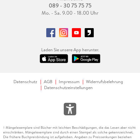
089 - 30 75 75 75
Mo. - Sa. 9.00 - 18.00 Uhr
Laden Sie unsere App herunter.
Datenschutz
AGB
Impressum
Widerrufsbelehrung
Datenschutzeinstellungen
Mängelexemplare sind Bücher mit leichten Beschädigungen, die das Lesen aber nicht
1
einschränken. Mängelexemplare sind durch einen Stempel als solche gekennzeichnet.
Die frühere Buchpreisbindung ist aufgehoben. Angaben zu Preissenkungen beziehen