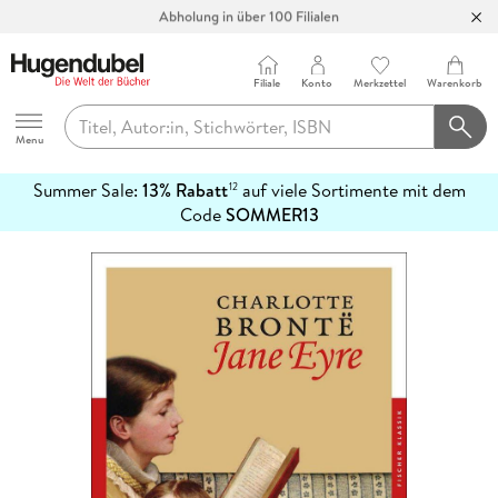
Abholung in über 100 Filialen
Filiale
Konto
Merkzettel
Warenkorb
Hugendubel
Menu
Summer Sale:
13% Rabatt
auf viele Sortimente mit dem
12
mehr
Code
SOMMER13
erfahren