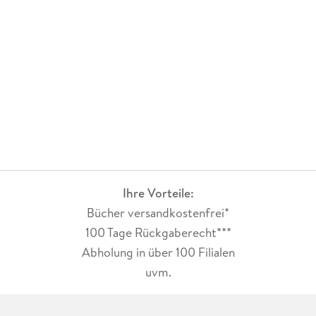
erblinden, damit sie mit ihm glücklich werden kann? Diese
Botschaft würde mir nicht gefallen, zumal sie die Männer wie
die Leser:innen mit ihrem scharfen Verstand und ehrlichem
Gefühl beeindruckt.
Ihre Vorteile:
Bücher versandkostenfrei*
100 Tage Rückgaberecht***
Abholung in über 100 Filialen
uvm.