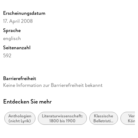
further study, and much more.
Erscheinungsdatum
17. April 2008
Sprache
englisch
Seitenanzahl
592
Reihe
Oxford World's Classics
Barrierefreiheit
Autor/Autorin
Keine Information zur Barrierefreiheit bekannt
Charlotte Bronte
Verlag/Hersteller
Entdecken Sie mehr
Oxford University Press
Anthologien
Literaturwissenschaft:
Klassische
Verei
Produktart
(nicht Lyrik)
1800 bis 1900
Belletristik:
König
kartoniert
allgemein
Großbr
und
Gewicht
literarisch