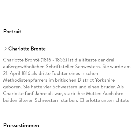
Portrait
Charlotte Bronte
Charlotte Brontë (1816 - 1855) ist die älteste der drei
außergewöhnlichen Schriftsteller-Schwestern. Sie wurde am
21. April 1816 als dritte Tochter eines irischen
Methodistenpfarrers im britischen District Yorkshire
geboren. Sie hatte vier Schwestern und einen Bruder. Als
Charlotte fünf Jahre alt war, starb ihre Mutter. Auch ihre
beiden älteren Schwestern starben. Charlotte unterrichtete
ihre jüngeren Schwestern Emily und Anne zu Hause und
arbeitete zeitweise in zwei anderen Haushalten als
Gouvernante. 1847 veröffentlicht Charlotte ihren Roman
Pressestimmen
"Jane Eyre", in dem sie vom Schicksal einer Gouvernante
erzählt. Die Bekanntgabe der Identität der "Brüder Bell" beim