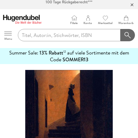
Abholung in über 100 Filialen
Filiale
Konto
Merkzettel
Warenkorb
Hugendubel
Menu
Summer Sale:
13% Rabatt
auf viele Sortimente mit dem
12
mehr
Code
SOMMER13
erfahren