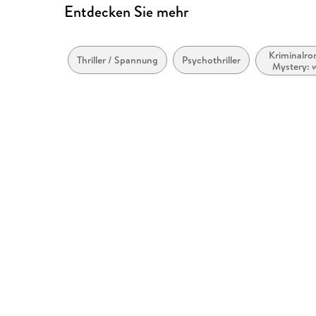
Entdecken Sie mehr
Kriminalr
Thriller / Spannung
Psychothriller
Mystery: 
Ermit