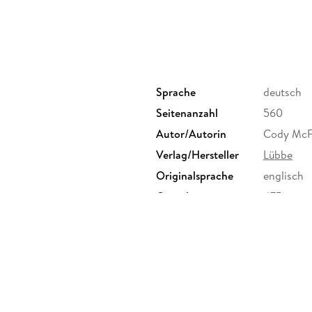
Sprache
deutsch
Seitenanzahl
560
Autor/Autorin
Cody McF
Verlag/Hersteller
Lübbe
Originalsprache
englisch
Gewicht
475 g
ISBN
9783404
r. 6-20, 51063 Köln,
ebbe.de