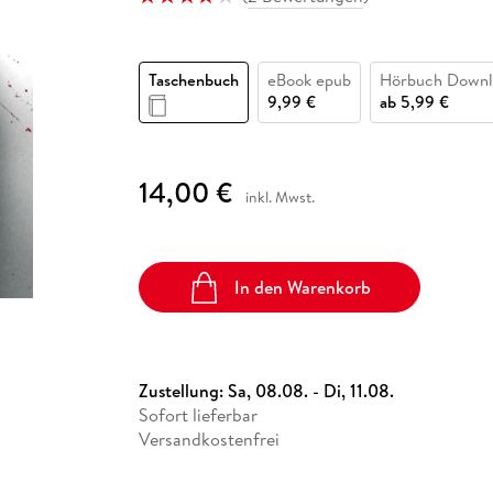
Fremdsprachige Bücher
n Lernhilfen
 Jugendbücher
eiber
Hörbuch Downloads im Bundle
cher
 Vergleich
 Puzzlezubehör
Lernen
New Adult
STABILO
Taschenbücher
hilfen
hriller
 Backen
er
lender
Ratgeber
Taschenbuch
eBook epub
Hörbuch Downl
op
hriller
Romance
9,99 €
ab
5,99 €
Sachbücher
precher:innen
Science Fiction
14,00 €
inkl. Mwst.
Fremdsprachige Bücher
In den Warenkorb
Zustellung:
Sa, 08.08. - Di, 11.08.
Sofort lieferbar
Versandkostenfrei