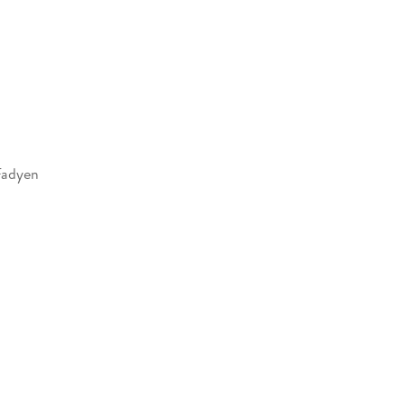
adyen
162734