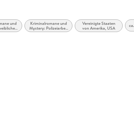
omane und
Kriminalromane und
Vereinigte Staaten
ca
weibliche
Mystery: Polizeiarbeit
von Amerika, USA
tler
& Forensik