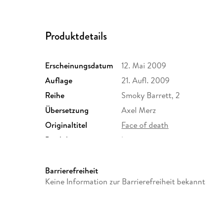
Produktdetails
Erscheinungsdatum
12. Mai 2009
Auflage
21. Aufl. 2009
Reihe
Smoky Barrett, 2
Übersetzung
Axel Merz
Originaltitel
Face of death
Produktart
kartoniert
Größe (L/B/H)
187/126/40 mm
Herstelleradresse
Bastei Lübbe AG, Schanzenst
Barrierefreiheit
produktsicherheit@bastei-lu
Keine Information zur Barrierefreiheit bekannt