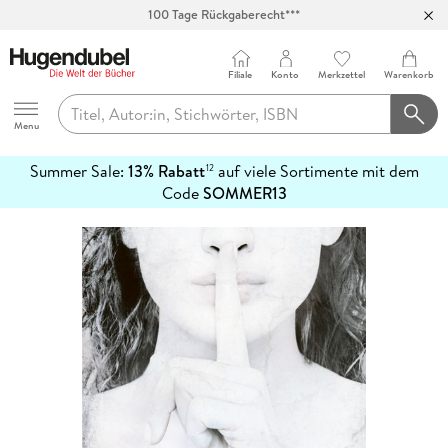
100 Tage Rückgaberecht***
Abholung in über 100 Filialen
Filiale
Konto
Merkzettel
Warenkorb
Hugendubel
Menu
Summer Sale:
13% Rabatt
auf viele Sortimente mit dem
12
mehr
Code
SOMMER13
erfahren