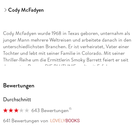
Cody McFadyen
Cody Mcfadyen wurde 1968 in Texas geboren, unternahm als
junger Mann mehrere Weltreisen und arbeitete danach in den
unterschiedlichsten Branchen. Er ist verheiratet, Vater einer
Tochter und lebt mit seiner Familie in Colorado. Mit seiner
Thriller-Reihe um die Ermittlerin Smoky Barrett feiert er seit
dem ersten Roman, DIE BLUTLINIE, weltweit Erfolge.
Die Stille vor dem Tod
Bewertungen
ist der fünfte Band der Serie.
Durchschnitt
15
643 Bewertungen
641 Bewertungen
von
LovelyBooks