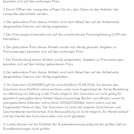
beziehen sich auf den vorherigen Preis.
Durch Öffnen der Leseprobe willigen Sie ein, dass Daten an den Anbieter der
3
Leseprobe übermittelt werden.
Der gebundene Preis dieses Artikels wird nach Ablauf des auf der Artikelseite
4
dargestellten Datums vom Verlag angehoben.
Der Preisvergleich bezieht sich auf die unverbindliche Preisempfehlung (UVP) des
5
Herstellers.
Der gebundene Preis dieses Artikels wurde vom Verlag gesenkt. Angaben zu
6
Preissenkungen beziehen sich auf den vorherigen Preis.
Die Preisbindung dieses Artikels wurde aufgehoben. Angaben zu Preissenkungen
7
beziehen sich auf den letzten gebundenen Preis.
Der gebundene Preis dieses Artikels wird nach Ablauf des auf der Artikelseite
8
dargestellten Datums vom Verlag angehoben.
Ihr Gutschein SOMMER13 gilt bis einschließlich 10.08.2026. Sie können den
12
Gutschein ausschließlich online einlösen unter www.hugendubel.de. Keine Bestellung
zur Abholung mit Zahlung in der Filiale möglich. Der Gutschein ist nicht gültig für
gesetzlich preisgebundene Artikel (deutschsprachige Bücher und eBooks) sowie für
preisgebundene Kalender, tolino shine (4016621130466), tolino select und das
Hugendubel Hörbuch Abo. Der Gutschein ist nicht mit anderen Gutscheinen und
Geschenkkarten kombinierbar. Eine Barauszahlung ist nicht möglich. Ein Weiterverkauf
und der Handel des Gutscheincodes sind nicht gestattet.
Leider können wir die Echtheit der Kundenbewertung aufgrund der großen Zahl an
15
Einzelbewertungen nicht prüfen.