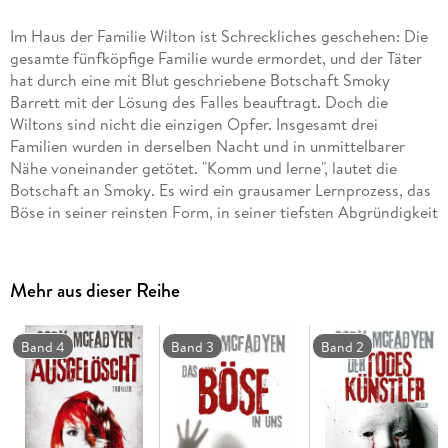
Im Haus der Familie Wilton ist Schreckliches geschehen: Die
gesamte fünfköpfige Familie wurde ermordet, und der Täter
hat durch eine mit Blut geschriebene Botschaft Smoky
Barrett mit der Lösung des Falles beauftragt. Doch die
Wiltons sind nicht die einzigen Opfer. Insgesamt drei
Familien wurden in derselben Nacht und in unmittelbarer
Nähe voneinander getötet. "Komm und lerne", lautet die
Botschaft an Smoky. Es wird ein grausamer Lernprozess, das
Böse in seiner reinsten Form, in seiner tiefsten Abgründigkeit
zu spüren. Smoky gelangt an die Grenzen ihrer Belastbarkeit.
Und weit darüber hinaus.
Mehr aus dieser Reihe
Band 4
Band 3
Band 2