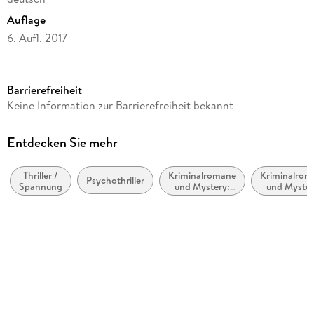
Auflage
6. Aufl. 2017
Seitenanzahl
480
Barrierefreiheit
Altersempfehlung
Keine Information zur Barrierefreiheit bekannt
von 16 bis 99 Jahren
Reihe
Entdecken Sie mehr
Smoky Barrett
Thriller /
Kriminalromane
Kriminalrom
Autor/Autorin
Psychothriller
Spannung
und Mystery:
und Myster
Cody McFadyen
weibliche
Polizeiarbei
Ermittler
Forensik
Übersetzung
Axel Merz
Verlag/Hersteller
Lübbe
Originaltitel
The Truth Factory