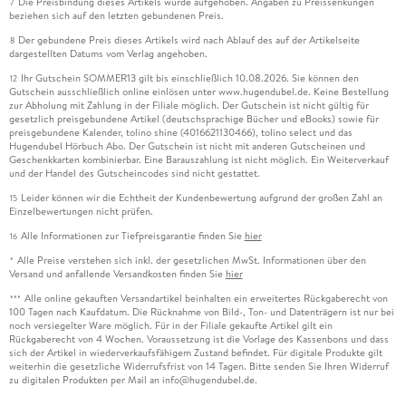
Die Preisbindung dieses Artikels wurde aufgehoben. Angaben zu Preissenkungen
7
beziehen sich auf den letzten gebundenen Preis.
Der gebundene Preis dieses Artikels wird nach Ablauf des auf der Artikelseite
8
dargestellten Datums vom Verlag angehoben.
Ihr Gutschein SOMMER13 gilt bis einschließlich 10.08.2026. Sie können den
12
Gutschein ausschließlich online einlösen unter www.hugendubel.de. Keine Bestellung
zur Abholung mit Zahlung in der Filiale möglich. Der Gutschein ist nicht gültig für
gesetzlich preisgebundene Artikel (deutschsprachige Bücher und eBooks) sowie für
preisgebundene Kalender, tolino shine (4016621130466), tolino select und das
Hugendubel Hörbuch Abo. Der Gutschein ist nicht mit anderen Gutscheinen und
Geschenkkarten kombinierbar. Eine Barauszahlung ist nicht möglich. Ein Weiterverkauf
und der Handel des Gutscheincodes sind nicht gestattet.
Leider können wir die Echtheit der Kundenbewertung aufgrund der großen Zahl an
15
Einzelbewertungen nicht prüfen.
Alle Informationen zur Tiefpreisgarantie finden Sie
hier
16
Alle Preise verstehen sich inkl. der gesetzlichen MwSt. Informationen über den
*
Versand und anfallende Versandkosten finden Sie
hier
Alle online gekauften Versandartikel beinhalten ein erweitertes Rückgaberecht von
***
100 Tagen nach Kaufdatum. Die Rücknahme von Bild-, Ton- und Datenträgern ist nur bei
noch versiegelter Ware möglich. Für in der Filiale gekaufte Artikel gilt ein
Rückgaberecht von 4 Wochen. Voraussetzung ist die Vorlage des Kassenbons und dass
sich der Artikel in wiederverkaufsfähigem Zustand befindet. Für digitale Produkte gilt
weiterhin die gesetzliche Widerrufsfrist von 14 Tagen. Bitte senden Sie Ihren Widerruf
zu digitalen Produkten per Mail an info@hugendubel.de.