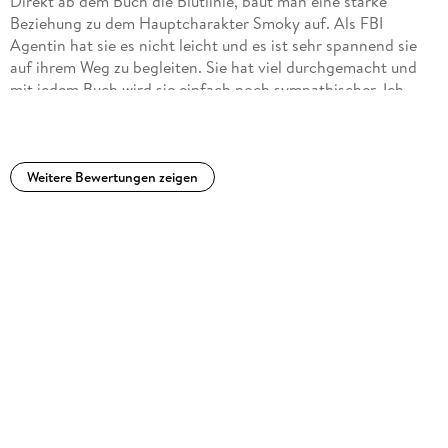
Direkt ab dem Buch die Blutlinie, baut man eine starke
ruiniert hat. Die Aufklärung und das ankommen beim Täter
Beziehung zu dem Hauptcharakter Smoky auf. Als FBI
war, wie gesagt mit eins paar längen, trotzdem super. Auch
Agentin hat sie es nicht leicht und es ist sehr spannend sie
bin ich der Meinung das man Smokys Geschichte eigentlich
auf ihrem Weg zu begleiten. Sie hat viel durchgemacht und
vollständig in ein Eigenständiges Buch hätte verarbeiten
mit jedem Buch wird sie einfach noch sympathischer. Ich
können, das hätte ich auf jeden Fall auch interessant
habe alle Bücher der Reihe gelesen und bin begeistert. Sie
gefunden.
sind spannend, aufregend, hart aber trotzdem voller Gefühl.
Kann ich nur empfehlen.
Weitere Bewertungen zeigen