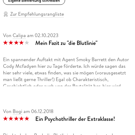
Eigene Bewertung schreiben
Zur Empfehlungsrangliste
Von
Calipa
am
02.10.2023
Mein Fazit zu "die Blutlinie"
Ein spannender Auftakt mit Agent Smoky Barrett den Autor
Cody Mcfadyen hier zu Tage förderte. Ich würde sagen das
hier sehr viele, etwas finden, was sie mögen (vorausgesetzt
man ließt gerne Thriller!) Egal ob Charakteristisch,
Geschichtlich oder auch von der Brutalität her, hier wird
jeder fündig der sich auf die Geschichte einlassen kann.
Zugeben gibt es für mich hier ein paar Stellen die mir etwas
gestreckt vorkamen, vielleicht hier und da auch etwas zu viel
Von
Bogi
am
06.12.2018
aber Schlussendlich konnte mich das Buch gut abholen, mich
Ein Psychothriller der Extraklasse!
emotional greifen, und war in meinen Augen durch die
Protagonistin gut besetzt. Der Täter war für mich recht
schnell greifbar, was mir aber dennoch nicht die Geschichte