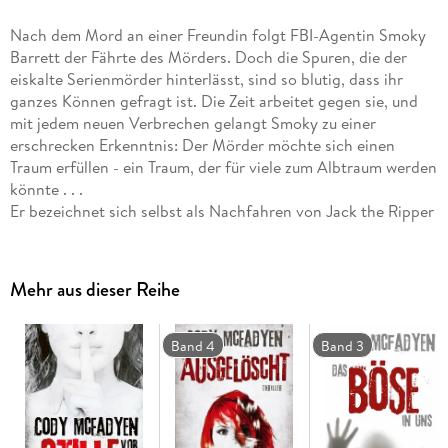
Nach dem Mord an einer Freundin folgt FBI-Agentin Smoky
Barrett der Fährte des Mörders. Doch die Spuren, die der
eiskalte Serienmörder hinterlässt, sind so blutig, dass ihr
ganzes Können gefragt ist. Die Zeit arbeitet gegen sie, und
mit jedem neuen Verbrechen gelangt Smoky zu einer
erschrecken Erkenntnis: Der Mörder möchte sich einen
Traum erfüllen - ein Traum, der für viele zum Albtraum werden
könnte . . .
Er bezeichnet sich selbst als Nachfahren von Jack the Ripper
. . . Nach dem Mord an einer Freundin folgt FBI-Agentin
Smoky Barrett der Fährte des Killers. Doch die Spuren, die
der eiskalte Serienmörder hinterlässt, sind so blutig, dass ihr
Mehr aus dieser Reihe
ganzes Können gefragt ist. Die Zeit arbeitet gegen sie, und
mit jedem neuen Verbrechen gelangt Smoky zu einer
erschreckenden Erkenntnis: Der Mörder möchte sich einen
Band 4
Band 3
Traum erfüllen - ein Traum, der für viele zum Albtraum werden
könnte . . . Der erste Fall für Ermittlerin Smoky Barrett!