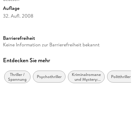
Auflage
32. Aufl. 2008
Seitenanzahl
480
Barrierefreiheit
Reihe
Keine Information zur Barrierefreiheit bekannt
Smoky Barrett, 1
Autor/Autorin
Entdecken Sie mehr
Cody McFadyen
Thriller /
Kriminalromane
Übersetzung
Psychothriller
Politthriller/J
Spannung
und Mystery:
Axel Merz
weibliche
Ermittler
Verlag/Hersteller
Lübbe
Originaltitel
Shadow man
Originalsprache
englisch