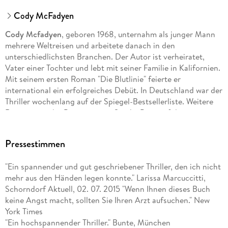
Cody McFadyen
Cody Mcfadyen
, geboren 1968, unternahm als junger Mann
mehrere Weltreisen und arbeitete danach in den
unterschiedlichsten Branchen. Der Autor ist verheiratet,
Vater einer Tochter und lebt mit seiner Familie in Kalifornien.
Mit seinem ersten Roman "Die Blutlinie" feierte er
international ein erfolgreiches Debüt. In Deutschland war der
Thriller wochenlang auf der Spiegel-Bestsellerliste. Weitere
Romane mit der Protagonistin Smoky Barrett folgen.
Pressestimmen
"Ein spannender und gut geschriebener Thriller, den ich nicht
mehr aus den Händen legen konnte." Larissa Marcuccitti,
Schorndorf Aktuell, 02. 07. 2015 "Wenn Ihnen dieses Buch
keine Angst macht, sollten Sie Ihren Arzt aufsuchen." New
York Times
"Ein hochspannender Thriller." Bunte, München