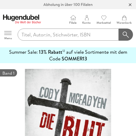
Abholung in über 100 Filialen
Filiale
Konto
Merkzettel
Warenkorb
Hugendubel
Menu
Summer Sale:
13% Rabatt
auf viele Sortimente mit dem
12
mehr
Code
SOMMER13
erfahren
Band 1