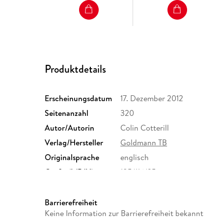
Produktdetails
Erscheinungsdatum
17. Dezember 2012
Seitenanzahl
320
Autor/Autorin
Colin Cotterill
Verlag/Hersteller
Goldmann TB
Originalsprache
englisch
Größe (L/B/H)
185/116/25 mm
Herstelleradresse
Penguin Random House Ver
<br/>Neumarkter Straße 28
Barrierefreiheit
<br/>81673 München
Keine Information zur Barrierefreiheit bekannt
<br/>produktsicherheit@pe