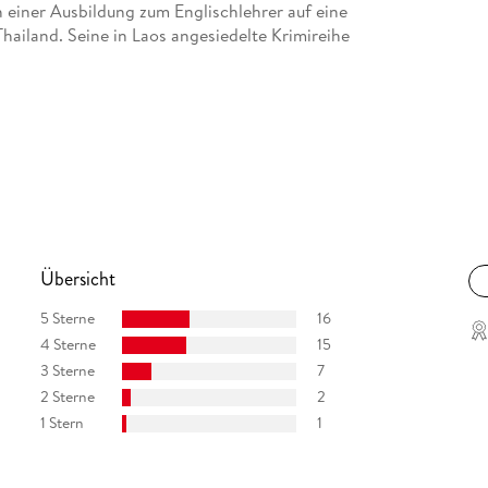
h einer Ausbildung zum Englischlehrer auf eine
Thailand. Seine in Laos angesiedelte Krimireihe
Übersicht
5 Sterne
16
4 Sterne
15
3 Sterne
7
2 Sterne
2
1 Stern
1