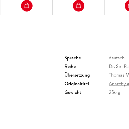
Sprache
deutsch
Reihe
Dr. Siri P
Übersetzung
Thomas M
Originaltitel
Anarchy 
Gewicht
256 g
ISBN
9783442
lagsgruppe GmbH
nguinrandomhouse.de