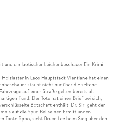
tit und ein laotischer Leichenbeschauer Ein Krimi
Holzlaster in Laos Hauptstadt Vientiane hat einen
henbeschauer staunt nicht nur über die seltene
Fahrzeuge auf einer Straße gelten bereits als
artigen Fund: Der Tote hat einen Brief bei sich,
erschlüsselte Botschaft enthält. Dr. Siri geht der
nis auf die Spur. Bei seinen Ermittlungen
ten Tante Bpoo, sieht Bruce Lee beim Sieg über den
d verliert sein Herz an eine bezaubernde Frau . . .
zt , einen wahrsagenden Transvestiten und einen