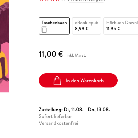
Fremdsprachige Bücher
n Lernhilfen
 Jugendbücher
eiber
Hörbuch Downloads im Bundle
cher
 Vergleich
 Puzzlezubehör
Lernen
New Adult
STABILO
Taschenbücher
hilfen
hriller
 Backen
er
lender
Ratgeber
Taschenbuch
eBook epub
Hörbuch Downl
op
hriller
Romance
8,99 €
11,95 €
Sachbücher
precher:innen
Science Fiction
11,00 €
inkl. Mwst.
Fremdsprachige Bücher
In den Warenkorb
Zustellung:
Di, 11.08. - Do, 13.08.
Sofort lieferbar
Versandkostenfrei