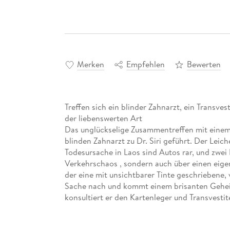
Merken
Empfehlen
Bewerten
Treffen sich ein blinder Zahnarzt, ein Transves
der liebenswerten Art
Das unglückselige Zusammentreffen mit einem 
blinden Zahnarzt zu Dr. Siri geführt. Der Leic
Todesursache in Laos sind Autos rar, und zwei 
Verkehrschaos , sondern auch über einen eigen
der eine mit unsichtbarer Tinte geschriebene, v
Sache nach und kommt einem brisanten Geheim
konsultiert er den Kartenleger und Transvesti
Kapitalismus zu, schwimmt mit einem Delphin un
Welches Rätsel verbindet einen blinden Zahnar