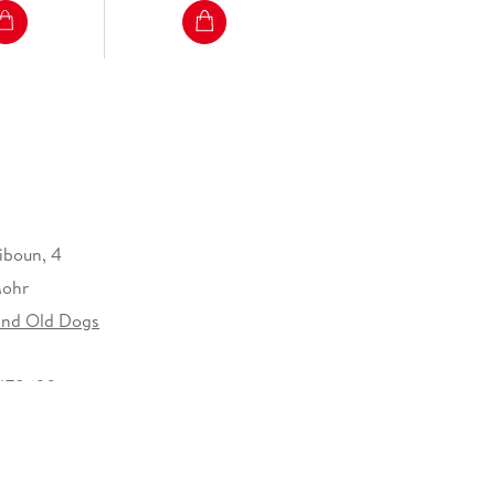
aiboun, 4
ohr
and Old Dogs
478620