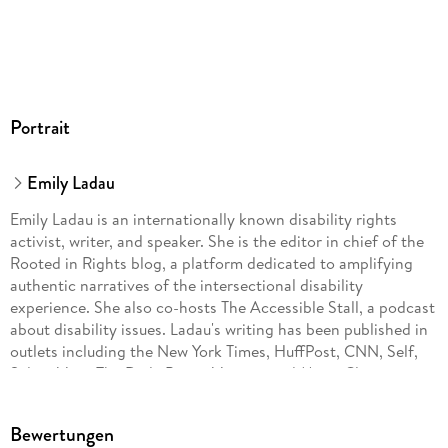
Portrait
Emily Ladau
Emily Ladau is an internationally known disability rights
activist, writer, and speaker. She is the editor in chief of the
Rooted in Rights blog, a platform dedicated to amplifying
authentic narratives of the intersectional disability
experience. She also co-hosts The Accessible Stall, a podcast
about disability issues. Ladau's writing has been published in
outlets including the New York Times, HuffPost, CNN, Self,
Salon, Vice, The Daily Beast, Variety, and Marie Claire
Australia. Her work is also included in the Criptiques
Anthology and About Us: Essays from the Disability Series of
Bewertungen
the New York Times. She has served as an expert source on