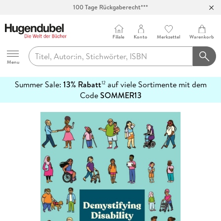
Abholung in über 100 Filialen
Filiale
Konto
Merkzettel
Warenkorb
Hugendubel
Menu
Summer Sale:
13% Rabatt
auf viele Sortimente mit dem
12
mehr
Code
SOMMER13
erfahren