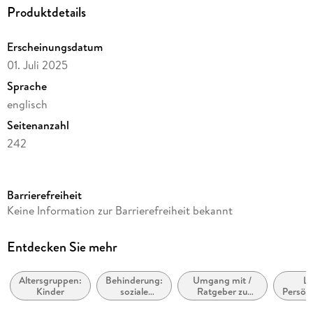
as part of the human experience.
Produktdetails
Erscheinungsdatum
01. Juli 2025
Sprache
englisch
Seitenanzahl
242
Reihe
Diversified Publishing
Barrierefreiheit
Autor/Autorin
Keine Information zur Barrierefreiheit bekannt
Emily Ladau
Verlag/Hersteller
Entdecken Sie mehr
Random House
Altersgruppen:
Behinderung:
Umgang mit /
Le
Produktart
Kinder
soziale
Ratgeber zu
Persönl
kartoniert
Aspekte
persönlichen,
und pr