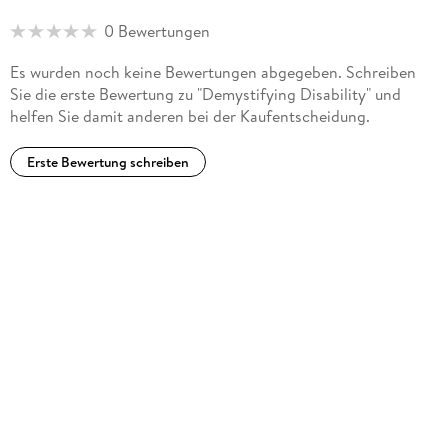
disability issues for outlets including NPR, Vox, Washington
0 Bewertungen
Post, and Teen Vogue, and has been featured in a range of
press outlets including Newsday, BuzzFeed, CBS News, and
Es wurden noch keine Bewertungen abgegeben. Schreiben
U.S. News & World Report.
Sie die erste Bewertung zu "Demystifying Disability" und
helfen Sie damit anderen bei der Kaufentscheidung.
Erste Bewertung schreiben