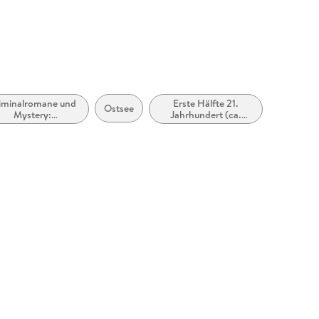
iminalromane und
Erste Hälfte 21.
Ostsee
Mystery:
Jahrhundert (ca.
Ermittlerinnen
2000 bis ca. 2050)