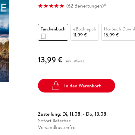
Fremdsprachige Bücher
n Lernhilfen
 Jugendbücher
eiber
Hörbuch Downloads im Bundle
(
62 Bewertungen
)
15
cher
 Vergleich
 Puzzlezubehör
Lernen
New Adult
STABILO
Taschenbücher
hilfen
hriller
 Backen
er
lender
Ratgeber
op
hriller
Romance
Taschenbuch
eBook epub
Hörbuch Downl
11,99 €
16,99 €
Sachbücher
precher:innen
Science Fiction
Fremdsprachige Bücher
13,99 €
inkl. Mwst.
In den Warenkorb
Zustellung:
Di, 11.08. - Do, 13.08.
Sofort lieferbar
Versandkostenfrei