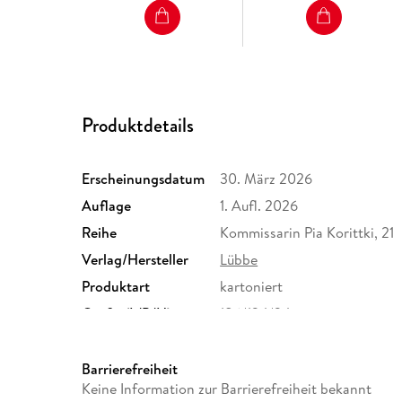
Produktdetails
Erscheinungsdatum
30. März 2026
Auflage
1. Aufl. 2026
Reihe
Kommissarin Pia Korittki, 21
Verlag/Hersteller
Lübbe
Produktart
kartoniert
Größe (L/B/H)
186/124/34 mm
Herstelleradresse
Bastei Lübbe AG, Schanzenst
produktsicherheit@bastei-lu
Barrierefreiheit
Keine Information zur Barrierefreiheit bekannt