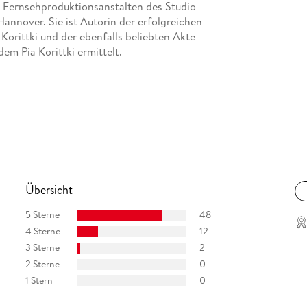
 Fernsehproduktionsanstalten des Studio
nnover. Sie ist Autorin der erfolgreichen
orittki und der ebenfalls beliebten Akte-
m Pia Korittki ermittelt.
Übersicht
5 Sterne
48
4 Sterne
12
3 Sterne
2
2 Sterne
0
1 Stern
0