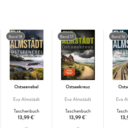
Band 18
Band 17
Band 16
Ostseenebel
Ostseekreuz
Osts
Eva Almstädt
Eva Almstädt
Eva A
Taschenbuch
Taschenbuch
Tasc
13,99 €
13,99 €
13,
*
*