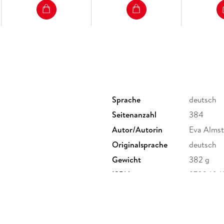
Sprache
deutsch
Seitenanzahl
384
Autor/Autorin
Eva Almst
Originalsprache
deutsch
Gewicht
382 g
ISBN
9783404
r. 6-20, 51063 Köln,
ebbe.de