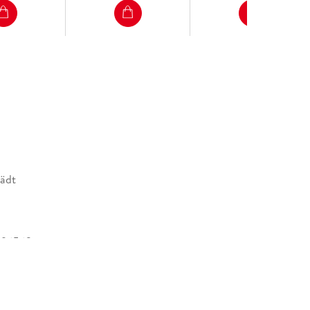
ädt
196562