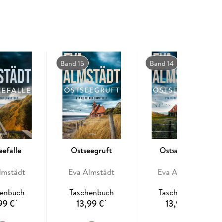
Band 15
Band 14
eefalle
Ostseegruft
Ostseeangst
lmstädt
Eva Almstädt
Eva Almstädt
henbuch
Taschenbuch
Taschenbuch
99 €
13,99 €
13,99 €
*
*
*