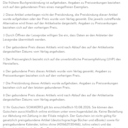
Die frühere Buchpreisbindung ist aufgehoben. Angaben zu Preissenkungen beziehen
sich auf den gebundenen Preis eines mangelfreien Exemplars.
Diese Artikel unterliegen nicht der Preisbindung, die Preisbindung dieser Artikel
2
wurde aufgehoben oder der Preis wurde vom Verlag gesenkt. Die jeweils zutreffende
Alternative wird Ihnen auf der Artikelseite dargestellt. Angaben zu Preissenkungen
beziehen sich auf den vorherigen Preis.
Durch Öffnen der Leseprobe willigen Sie ein, dass Daten an den Anbieter der
3
Leseprobe übermittelt werden.
Der gebundene Preis dieses Artikels wird nach Ablauf des auf der Artikelseite
4
dargestellten Datums vom Verlag angehoben.
Der Preisvergleich bezieht sich auf die unverbindliche Preisempfehlung (UVP) des
5
Herstellers.
Der gebundene Preis dieses Artikels wurde vom Verlag gesenkt. Angaben zu
6
Preissenkungen beziehen sich auf den vorherigen Preis.
Die Preisbindung dieses Artikels wurde aufgehoben. Angaben zu Preissenkungen
7
beziehen sich auf den letzten gebundenen Preis.
Der gebundene Preis dieses Artikels wird nach Ablauf des auf der Artikelseite
8
dargestellten Datums vom Verlag angehoben.
Ihr Gutschein SOMMER13 gilt bis einschließlich 10.08.2026. Sie können den
12
Gutschein ausschließlich online einlösen unter www.hugendubel.de. Keine Bestellung
zur Abholung mit Zahlung in der Filiale möglich. Der Gutschein ist nicht gültig für
gesetzlich preisgebundene Artikel (deutschsprachige Bücher und eBooks) sowie für
preisgebundene Kalender, tolino shine (4016621130466), tolino select und das