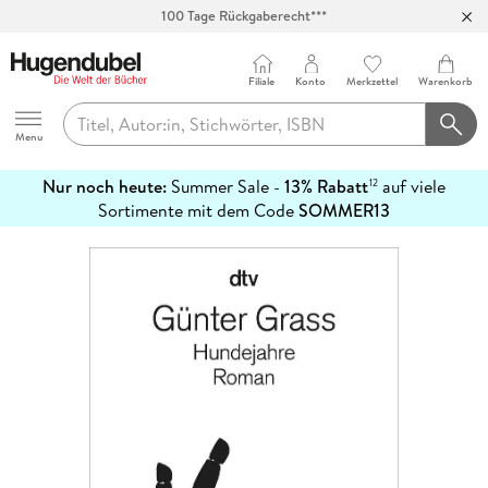
100 Tage Rückgaberecht***
Abholung in über 100 Filialen
Filiale
Konto
Merkzettel
Warenkorb
Hugendubel
Menu
Nur noch heute:
Summer Sale -
13% Rabatt
auf viele
12
mehr
Sortimente mit dem Code
SOMMER13
erfahren