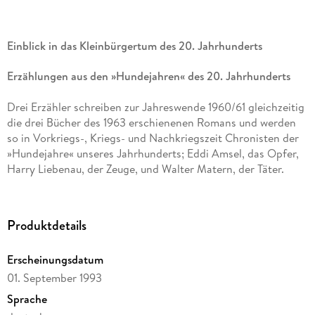
Einblick in das Kleinbürgertum des 20. Jahrhunderts
Erzählungen aus den »Hundejahren« des 20. Jahrhunderts
Drei Erzähler schreiben zur Jahreswende 1960/61 gleichzeitig
die drei Bücher des 1963 erschienenen Romans und werden
so in Vorkriegs-, Kriegs- und Nachkriegszeit Chronisten der
»Hundejahre« unseres Jahrhunderts; Eddi Amsel, das Opfer,
Harry Liebenau, der Zeuge, und Walter Matern, der Täter.
Deutsche Schäferhunde, von einer litauischen Wölfin als
Urahnin bis zu Hitlers Lieblingshund, die Mädchen Tulla und
Jenny und ein Reigen von Vogelscheuchen begleiten sie auf
Produktdetails
ihrer Odyssee von Danzig nach Westdeutschland, bis hinab
in die Unterwelt. Der Roman endet in einem Bergwerk, in
Erscheinungsdatum
dem der Künstler Amsel alias Brauchsel seine weltweit
begehrten Vogelscheuchen industriell herstellt und so die
01. September 1993
reale Welt als Unterwelt entlarvt: Der Orkus ist oben und die
Sprache
Vogelscheuche ist nach dem Bilde des Menschen geschaffen.