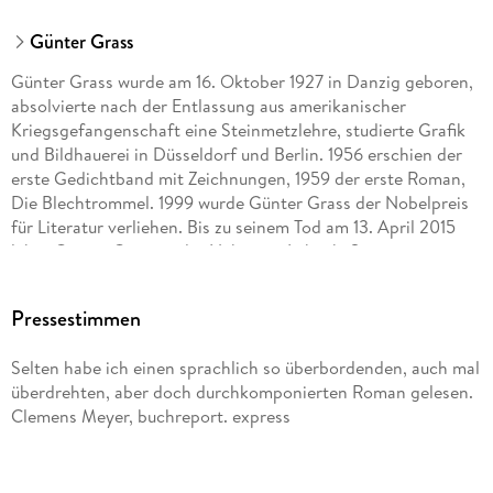
Günter Grass
Günter Grass wurde am 16. Oktober 1927 in Danzig geboren,
absolvierte nach der Entlassung aus amerikanischer
Kriegsgefangenschaft eine Steinmetzlehre, studierte Grafik
und Bildhauerei in Düsseldorf und Berlin. 1956 erschien der
erste Gedichtband mit Zeichnungen, 1959 der erste Roman,
Die Blechtrommel. 1999 wurde Günter Grass der Nobelpreis
für Literatur verliehen. Bis zu seinem Tod am 13. April 2015
lebte Günter Grass in der Nähe von Lübeck. Sein gesamtes
literarisches Werk ist auch bei dtv erschienen.
Pressestimmen
Selten habe ich einen sprachlich so überbordenden, auch mal
überdrehten, aber doch durchkomponierten Roman gelesen.
Clemens Meyer, buchreport. express