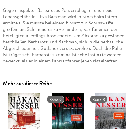
Gegen Inspektor Barbarottis Polizeikollegin - und neue
Lebensgefährtin - Eva Backman wird in Stockholm intern
ermittelt. Sie musste bei einem Einsatz zur Schusswaffe
greifen, um Schlimmeres zu verhindern, was für einen der
Beteiligten allerdings böse endete. Um Abstand zu gewinnen,
beschließen Barbarotti und Backman, sich in die herbstliche
Abgeschiedenheit Gotlands zurückzuziehen. Doch die Ruhe
ist trügerisch. Barbarottis kriminalistische Instinkte werden
geweckt, als er in einem Fahrradfahrer jenen rätselhaften
Busfahrer zu erkennen glaubt, der vor sechs Jahren Opfer
eines Verbrechens wurde, ohne dass man seine Leiche je
gefunden hätte . . .
Mehr aus dieser Reihe
Band 9
Band 8