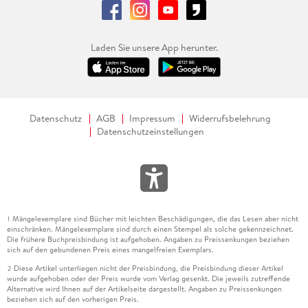
Laden Sie unsere App herunter.
Datenschutz
AGB
Impressum
Widerrufsbelehrung
Datenschutzeinstellungen
Mängelexemplare sind Bücher mit leichten Beschädigungen, die das Lesen aber nicht
1
einschränken. Mängelexemplare sind durch einen Stempel als solche gekennzeichnet.
Die frühere Buchpreisbindung ist aufgehoben. Angaben zu Preissenkungen beziehen
sich auf den gebundenen Preis eines mangelfreien Exemplars.
Diese Artikel unterliegen nicht der Preisbindung, die Preisbindung dieser Artikel
2
wurde aufgehoben oder der Preis wurde vom Verlag gesenkt. Die jeweils zutreffende
Alternative wird Ihnen auf der Artikelseite dargestellt. Angaben zu Preissenkungen
beziehen sich auf den vorherigen Preis.