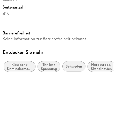
Seitenanzahl
416
Reihe
Gunnar Barbarotti, 6
Barrierefreiheit
Autor/Autorin
Keine Information zur Barrierefreiheit bekannt
Håkan Nesser
Übersetzung
Entdecken Sie mehr
Paul Berf
Klassische
Thriller /
Nordeuropa,
Verlag/Hersteller
Schweden
Kriminalromane
Spannung
Skandinavien
btb Taschenbuch
und Mystery
Originaltitel
Barbarotti und der schwermütige Busfahrer
Originalsprache
schwedisch
Produktart
kartoniert