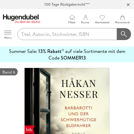
100 Tage Rückgaberecht***
Abholung in über 100 Filialen
Filiale
Konto
Merkzettel
Warenkorb
Hugendubel
Menu
Summer Sale:
13% Rabatt
auf viele Sortimente mit dem
12
mehr
Code
SOMMER13
erfahren
Band 6