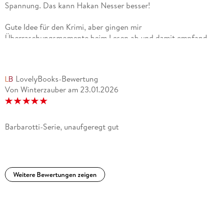
Spannung. Das kann Hakan Nesser besser!
Gute Idee für den Krimi, aber gingen mir
Überraschungsmomente beim Lesen ab und damit empfand
ich die Spannung nicht so hoch wie bei anderen Krimis von
Hakan Nesser. Der Autor hat die Protagonisten gewohnt
empathisch beschrieben. Doch fehlte mir ein wenig der
LovelyBooks-Bewertung
ausgeprägt feinsinnige Humor von ihm wie zum Beispiel in
Von Winterzauber
am
23.01.2026
"Mensch ohne Hund".Aber natürlich werde ich als Fan der
Bücher von Hakan Nesser unter anderem diese Serie
weiterlesen.
Barbarotti-Serie, unaufgeregt gut
Weitere Bewertungen zeigen