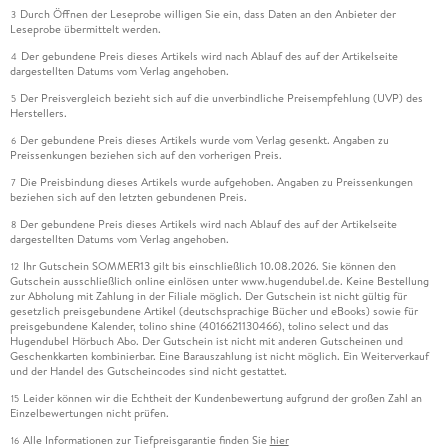
Durch Öffnen der Leseprobe willigen Sie ein, dass Daten an den Anbieter der
3
Leseprobe übermittelt werden.
Der gebundene Preis dieses Artikels wird nach Ablauf des auf der Artikelseite
4
dargestellten Datums vom Verlag angehoben.
Der Preisvergleich bezieht sich auf die unverbindliche Preisempfehlung (UVP) des
5
Herstellers.
Der gebundene Preis dieses Artikels wurde vom Verlag gesenkt. Angaben zu
6
Preissenkungen beziehen sich auf den vorherigen Preis.
Die Preisbindung dieses Artikels wurde aufgehoben. Angaben zu Preissenkungen
7
beziehen sich auf den letzten gebundenen Preis.
Der gebundene Preis dieses Artikels wird nach Ablauf des auf der Artikelseite
8
dargestellten Datums vom Verlag angehoben.
Ihr Gutschein SOMMER13 gilt bis einschließlich 10.08.2026. Sie können den
12
Gutschein ausschließlich online einlösen unter www.hugendubel.de. Keine Bestellung
zur Abholung mit Zahlung in der Filiale möglich. Der Gutschein ist nicht gültig für
gesetzlich preisgebundene Artikel (deutschsprachige Bücher und eBooks) sowie für
preisgebundene Kalender, tolino shine (4016621130466), tolino select und das
Hugendubel Hörbuch Abo. Der Gutschein ist nicht mit anderen Gutscheinen und
Geschenkkarten kombinierbar. Eine Barauszahlung ist nicht möglich. Ein Weiterverkauf
und der Handel des Gutscheincodes sind nicht gestattet.
Leider können wir die Echtheit der Kundenbewertung aufgrund der großen Zahl an
15
Einzelbewertungen nicht prüfen.
Alle Informationen zur Tiefpreisgarantie finden Sie
hier
16