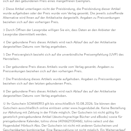
sich auf den gebundenen Preis eines mangelfreien Exemplars.
Diese Artikel unterliegen nicht der Preisbindung, die Preisbindung dieser Artikel
2
wurde aufgehoben oder der Preis wurde vom Verlag gesenkt. Die jeweils zutreffende
Alternative wird Ihnen auf der Artikelseite dargestellt. Angaben zu Preissenkungen
beziehen sich auf den vorherigen Preis.
Durch Öffnen der Leseprobe willigen Sie ein, dass Daten an den Anbieter der
3
Leseprobe übermittelt werden.
Der gebundene Preis dieses Artikels wird nach Ablauf des auf der Artikelseite
4
dargestellten Datums vom Verlag angehoben.
Der Preisvergleich bezieht sich auf die unverbindliche Preisempfehlung (UVP) des
5
Herstellers.
Der gebundene Preis dieses Artikels wurde vom Verlag gesenkt. Angaben zu
6
Preissenkungen beziehen sich auf den vorherigen Preis.
Die Preisbindung dieses Artikels wurde aufgehoben. Angaben zu Preissenkungen
7
beziehen sich auf den letzten gebundenen Preis.
Der gebundene Preis dieses Artikels wird nach Ablauf des auf der Artikelseite
8
dargestellten Datums vom Verlag angehoben.
Ihr Gutschein SOMMER13 gilt bis einschließlich 10.08.2026. Sie können den
12
Gutschein ausschließlich online einlösen unter www.hugendubel.de. Keine Bestellung
zur Abholung mit Zahlung in der Filiale möglich. Der Gutschein ist nicht gültig für
gesetzlich preisgebundene Artikel (deutschsprachige Bücher und eBooks) sowie für
preisgebundene Kalender, tolino shine (4016621130466), tolino select und das
Hugendubel Hörbuch Abo. Der Gutschein ist nicht mit anderen Gutscheinen und
Geschenkkarten kombinierbar. Eine Barauszahlung ist nicht möglich. Ein Weiterverkauf