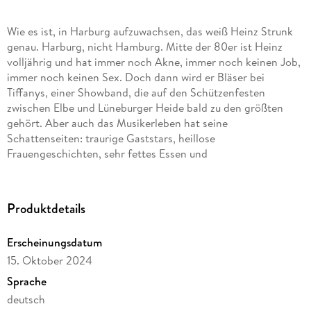
Wie es ist, in Harburg aufzuwachsen, das weiß Heinz Strunk
genau. Harburg, nicht Hamburg. Mitte der 80er ist Heinz
volljährig und hat immer noch Akne, immer noch keinen Job,
immer noch keinen Sex. Doch dann wird er Bläser bei
Tiffanys, einer Showband, die auf den Schützenfesten
zwischen Elbe und Lüneburger Heide bald zu den größten
gehört. Aber auch das Musikerleben hat seine
Schattenseiten: traurige Gaststars, heillose
Frauengeschichten, sehr fettes Essen und
Hochzeitsgesellschaften, die immer nur eins hören wollen:
«An der Nordseeküste» von Klaus und Klaus.
Produktdetails
«Das Buch zählt zum Interessantesten und Lustigsten, das die
deutsche Gegenwartsliteratur im Moment zu bieten hat»,
Erscheinungsdatum
schrieb die
Süddeutsche Zeitung
seinerzeit über das Buch, mit
dem Heinz Strunk zum Romancier und Bestsellerautor wurde.
15. Oktober 2024
Sprache
deutsch