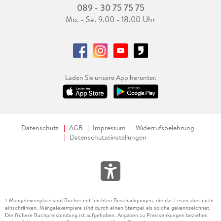
089 - 30 75 75 75
Mo. - Sa. 9.00 - 18.00 Uhr
Laden Sie unsere App herunter.
Datenschutz
AGB
Impressum
Widerrufsbelehrung
Datenschutzeinstellungen
Mängelexemplare sind Bücher mit leichten Beschädigungen, die das Lesen aber nicht
1
einschränken. Mängelexemplare sind durch einen Stempel als solche gekennzeichnet.
Die frühere Buchpreisbindung ist aufgehoben. Angaben zu Preissenkungen beziehen