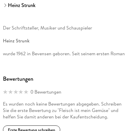
Heinz Strunk
Der Schriftsteller, Musiker und Schauspieler
Heinz Strunk
wurde 1962 in Bevensen geboren. Seit seinem ersten Roman
Fleisch ist mein Gemüse
Bewertungen
hat er 16 weitere Bücher veröffentlicht.
0 Bewertungen
Der goldene Handschuh
Es wurden noch keine Bewertungen abgegeben. Schreiben
stand monatelang auf der Bestsellerliste; die Verfilmung lief
Sie die erste Bewertung zu "Fleisch ist mein Gemüse" und
im Wettbewerb der Berlinale. 2016 wurde der Autor mit dem
helfen Sie damit anderen bei der Kaufentscheidung.
Wilhelm Raabe-Literaturpreis geehrt. Seine Romane
Erste Bewertung schreiben
Es ist immer so schön mit dir