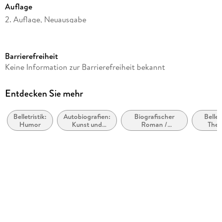
Auflage
2. Auflage, Neuausgabe
Seitenanzahl
256
Barrierefreiheit
Autor/Autorin
Keine Information zur Barrierefreiheit bekannt
Heinz Strunk
Nachwort
Entdecken Sie mehr
Heinz Strunk
Belletristik:
Autobiografien:
Biografischer
Belletr
Weitere Beteiligte
Humor
Kunst und
Roman /
The
Heinz Strunk
Unterhaltung
Autobiografischer
Stoffe,
Roman
Heranw
Verlag/Hersteller
Rowohlt Taschenbuch
Produktart
kartoniert
Gewicht
225 g