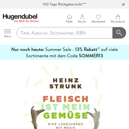
100 Tage Rückgaberecht***
Abholung in über 100 Filialen
Filiale
Konto
Merkzettel
Warenkorb
Hugendubel
Menu
Nur noch heute:
Summer Sale -
13% Rabatt
auf viele
12
mehr
Sortimente mit dem Code
SOMMER13
erfahren