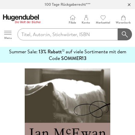
100 Tage Rückgaberecht***
Abholung in über 100 Filialen
Filiale
Konto
Merkzettel
Warenkorb
Hugendubel
Menu
Summer Sale:
13% Rabatt
auf viele Sortimente mit dem
12
mehr
Code
SOMMER13
erfahren