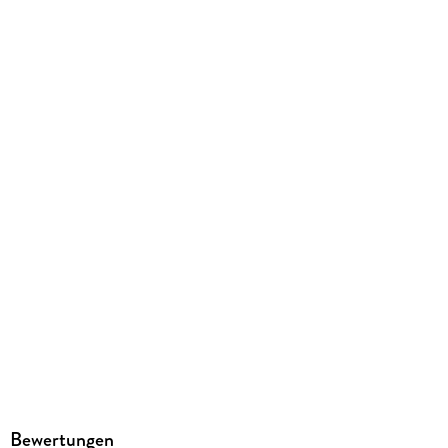
208 g
Größe (L/B/H)
203/132/10 mm
ISBN
9780679749837
Bewertungen