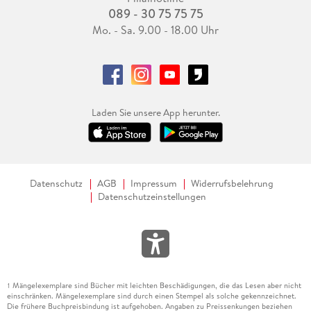
089 - 30 75 75 75
Mo. - Sa. 9.00 - 18.00 Uhr
Laden Sie unsere App herunter.
Datenschutz
AGB
Impressum
Widerrufsbelehrung
Datenschutzeinstellungen
Mängelexemplare sind Bücher mit leichten Beschädigungen, die das Lesen aber nicht
1
einschränken. Mängelexemplare sind durch einen Stempel als solche gekennzeichnet.
Die frühere Buchpreisbindung ist aufgehoben. Angaben zu Preissenkungen beziehen