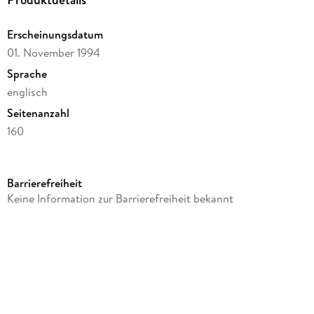
Erscheinungsdatum
01. November 1994
Sprache
englisch
Seitenanzahl
160
Reihe
Knopf Doubleday Publishing Group
Barrierefreiheit
Autor/Autorin
Keine Information zur Barrierefreiheit bekannt
Ian McEwan
Verlag/Hersteller
Random House
Produktart
kartoniert
Gewicht