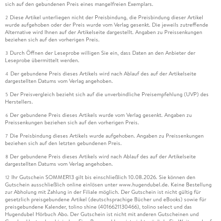
sich auf den gebundenen Preis eines mangelfreien Exemplars.
Diese Artikel unterliegen nicht der Preisbindung, die Preisbindung dieser Artikel
2
wurde aufgehoben oder der Preis wurde vom Verlag gesenkt. Die jeweils zutreffende
Alternative wird Ihnen auf der Artikelseite dargestellt. Angaben zu Preissenkungen
beziehen sich auf den vorherigen Preis.
Durch Öffnen der Leseprobe willigen Sie ein, dass Daten an den Anbieter der
3
Leseprobe übermittelt werden.
Der gebundene Preis dieses Artikels wird nach Ablauf des auf der Artikelseite
4
dargestellten Datums vom Verlag angehoben.
Der Preisvergleich bezieht sich auf die unverbindliche Preisempfehlung (UVP) des
5
Herstellers.
Der gebundene Preis dieses Artikels wurde vom Verlag gesenkt. Angaben zu
6
Preissenkungen beziehen sich auf den vorherigen Preis.
Die Preisbindung dieses Artikels wurde aufgehoben. Angaben zu Preissenkungen
7
beziehen sich auf den letzten gebundenen Preis.
Der gebundene Preis dieses Artikels wird nach Ablauf des auf der Artikelseite
8
dargestellten Datums vom Verlag angehoben.
Ihr Gutschein SOMMER13 gilt bis einschließlich 10.08.2026. Sie können den
12
Gutschein ausschließlich online einlösen unter www.hugendubel.de. Keine Bestellung
zur Abholung mit Zahlung in der Filiale möglich. Der Gutschein ist nicht gültig für
gesetzlich preisgebundene Artikel (deutschsprachige Bücher und eBooks) sowie für
preisgebundene Kalender, tolino shine (4016621130466), tolino select und das
Hugendubel Hörbuch Abo. Der Gutschein ist nicht mit anderen Gutscheinen und