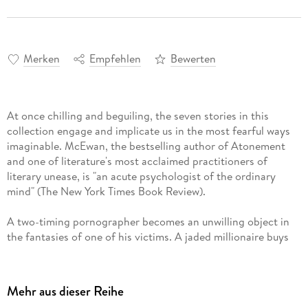
Merken
Empfehlen
Bewerten
At once chilling and beguiling, the seven stories in this
collection engage and implicate us in the most fearful ways
imaginable. McEwan, the bestselling author of Atonement
and one of literature's most acclaimed practitioners of
literary unease, is "an acute psychologist of the ordinary
mind" (The New York Times Book Review).
A two-timing pornographer becomes an unwilling object in
the fantasies of one of his victims. A jaded millionaire buys
himself the perfect mistress and plunges into a hell of
jealousy and despair. And in the course of a weekend with his
teenage daughter, a guilt-ridden father discovers the depths
Mehr aus dieser Reihe
of his own blundering innocence.