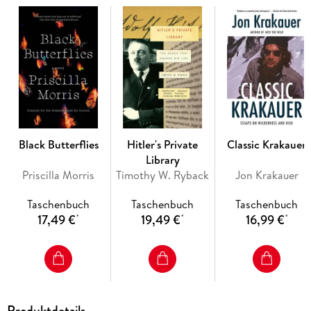
Don’t miss Ian McEwan’s new novel, Lessons.
Black Butterflies
Hitler's Private
Classic Krakauer
Library
Priscilla Morris
Timothy W. Ryback
Jon Krakauer
Taschenbuch
Taschenbuch
Taschenbuch
17,49 €
19,49 €
16,99 €
*
*
*
Produktdetails