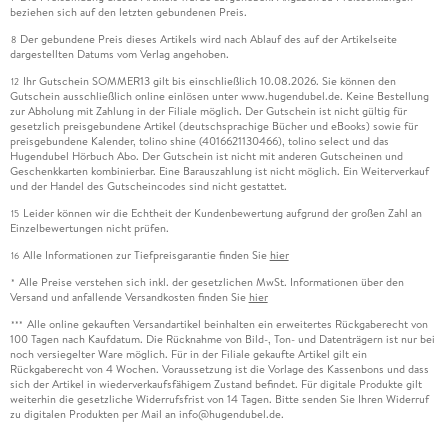
beziehen sich auf den letzten gebundenen Preis.
Der gebundene Preis dieses Artikels wird nach Ablauf des auf der Artikelseite
8
dargestellten Datums vom Verlag angehoben.
Ihr Gutschein SOMMER13 gilt bis einschließlich 10.08.2026. Sie können den
12
Gutschein ausschließlich online einlösen unter www.hugendubel.de. Keine Bestellung
zur Abholung mit Zahlung in der Filiale möglich. Der Gutschein ist nicht gültig für
gesetzlich preisgebundene Artikel (deutschsprachige Bücher und eBooks) sowie für
preisgebundene Kalender, tolino shine (4016621130466), tolino select und das
Hugendubel Hörbuch Abo. Der Gutschein ist nicht mit anderen Gutscheinen und
Geschenkkarten kombinierbar. Eine Barauszahlung ist nicht möglich. Ein Weiterverkauf
und der Handel des Gutscheincodes sind nicht gestattet.
Leider können wir die Echtheit der Kundenbewertung aufgrund der großen Zahl an
15
Einzelbewertungen nicht prüfen.
Alle Informationen zur Tiefpreisgarantie finden Sie
hier
16
Alle Preise verstehen sich inkl. der gesetzlichen MwSt. Informationen über den
*
Versand und anfallende Versandkosten finden Sie
hier
Alle online gekauften Versandartikel beinhalten ein erweitertes Rückgaberecht von
***
100 Tagen nach Kaufdatum. Die Rücknahme von Bild-, Ton- und Datenträgern ist nur bei
noch versiegelter Ware möglich. Für in der Filiale gekaufte Artikel gilt ein
Rückgaberecht von 4 Wochen. Voraussetzung ist die Vorlage des Kassenbons und dass
sich der Artikel in wiederverkaufsfähigem Zustand befindet. Für digitale Produkte gilt
weiterhin die gesetzliche Widerrufsfrist von 14 Tagen. Bitte senden Sie Ihren Widerruf
zu digitalen Produkten per Mail an info@hugendubel.de.