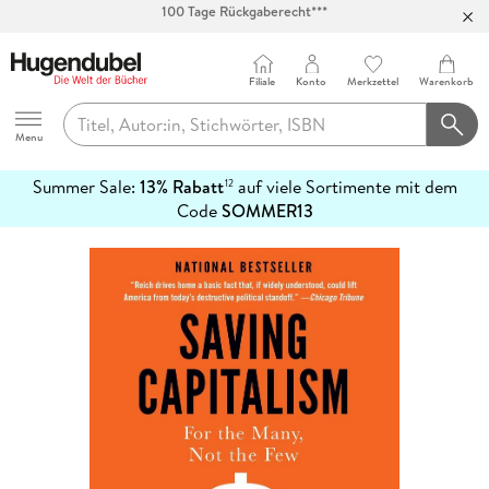
Abholung in über 100 Filialen
Filiale
Konto
Merkzettel
Warenkorb
Hugendubel
Menu
Summer Sale:
13% Rabatt
auf viele Sortimente mit dem
12
mehr
Code
SOMMER13
erfahren