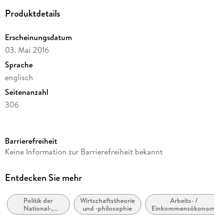
Produktdetails
Erscheinungsdatum
03. Mai 2016
Sprache
englisch
Seitenanzahl
306
Reihe
Knopf Doubleday Publishing Group
Barrierefreiheit
Autor/Autorin
Keine Information zur Barrierefreiheit bekannt
Robert B. Reich
Verlag/Hersteller
Entdecken Sie mehr
Random House
Politik der
Wirtschaftstheorie
Arbeits- /
Produktart
National-,
und -philosophie
Einkommensökonomi
kartoniert
Zentral- oder