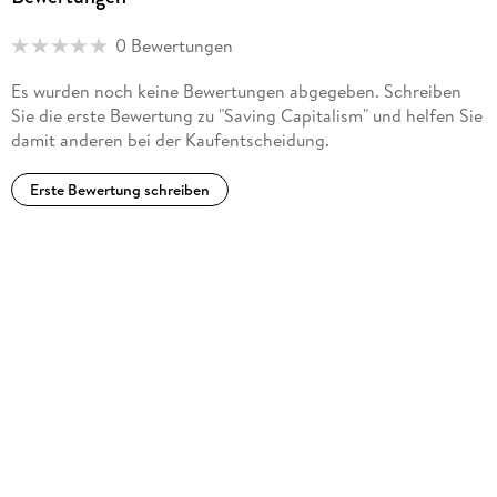
is co-creator of the award-winning 2013 film Inequality for
All. He is also chair of the national governing board of
0 Bewertungen
Common Cause. He lives in Berkeley.
Es wurden noch keine Bewertungen abgegeben. Schreiben
www.robertreich.org
Sie die erste Bewertung zu "Saving Capitalism" und helfen Sie
damit anderen bei der Kaufentscheidung.
Erste Bewertung schreiben