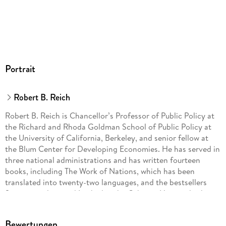
Portrait
Robert B. Reich
Robert B. Reich is Chancellor’s Professor of Public Policy at
the Richard and Rhoda Goldman School of Public Policy at
the University of California, Berkeley, and senior fellow at
the Blum Center for Developing Economies. He has served in
three national administrations and has written fourteen
books, including The Work of Nations, which has been
translated into twenty-two languages, and the bestsellers
Supercapitalism and Locked in the Cabinet. His articles have
appeared in The New Yorker, The Atlantic, The New York
Times, The Washington Post, and The Wall Street Journal. He
Bewertungen