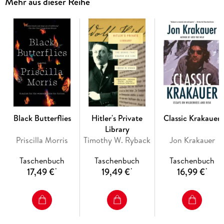
Mehr aus dieser Reihe
the people, exposing one of the most pernicious obstructions
to progress today: the enduring myth of the "free market"
when, behind the curtain, it is the powerful alliances between
Washington and Wall Street that control the invisible hand.
Laying to rest the specious dichotomy between a free market
and "big government," Reich shows that the truly critical
choice ahead is between a market organized for broad-based
prosperity and one designed to deliver ever more gains to
the top. Visionary and acute, Saving Capitalism illuminates
the path toward restoring America's fundamental promise of
opportunity and advancement.
Black Butterflies
Hitler's Private
Classic Krakauer
Library
Priscilla Morris
Timothy W. Ryback
Jon Krakauer
Taschenbuch
Taschenbuch
Taschenbuch
17,49 €
19,49 €
16,99 €
*
*
*