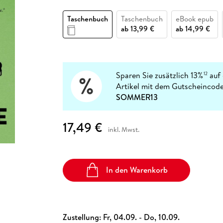
Fremdsprachige Bücher
n Lernhilfen
 Jugendbücher
eiber
Hörbuch Downloads im Bundle
cher
 Vergleich
 Puzzlezubehör
Lernen
New Adult
STABILO
Taschenbücher
Taschenbuch
Taschenbuch
eBook epub
hilfen
hriller
 Backen
er
lender
Ratgeber
ab
13,99 €
ab
14,99 €
op
hriller
Romance
Sachbücher
precher:innen
Science Fiction
Sparen Sie zusätzlich 13%
auf 
12
Artikel mit dem Gutscheincode
Fremdsprachige Bücher
SOMMER13
17,49 €
inkl. Mwst.
In den Warenkorb
Zustellung:
Fr, 04.09. - Do, 10.09.