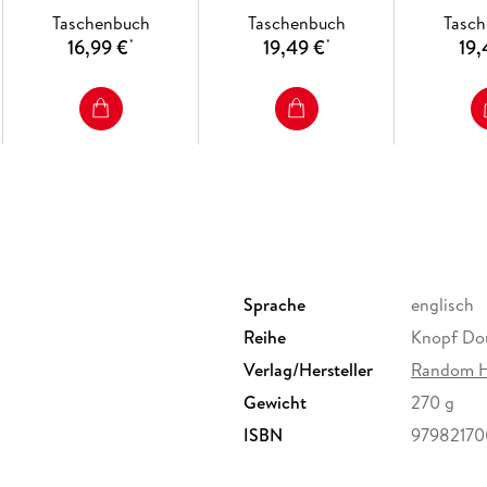
Taschenbuch
Taschenbuch
Tasc
16,99 €
19,49 €
19,
*
*
Sprache
englisch
Reihe
Knopf Dou
Verlag/Hersteller
Random 
Gewicht
270 g
ISBN
9798217