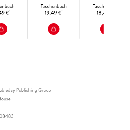
henbuch
Taschenbuch
Taschenbuch
49 €
19,49 €
18,49 €
*
*
*
bleday Publishing Group
House
008483