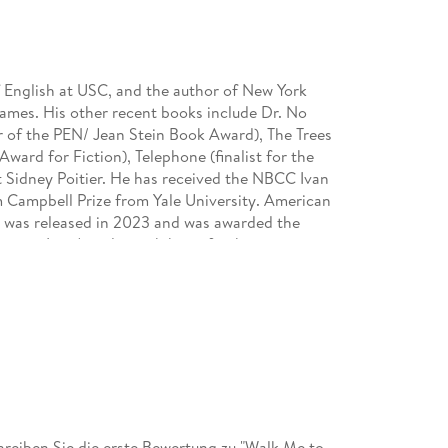
 English at USC, and the author of New York
ames. His other recent books include Dr. No
r of the PEN/ Jean Stein Book Award), The Trees
Award for Fiction), Telephone (finalist for the
ot Sidney Poitier. He has received the NBCC Ivan
Campbell Prize from Yale University. American
e, was released in 2023 and was awarded the
s in Los Angeles with his wife, the writer
eiben Sie die erste Bewertung zu "Walk Me to