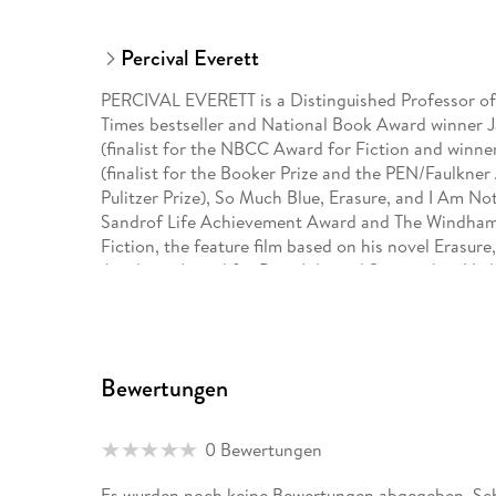
Percival Everett
PERCIVAL EVERETT is a Distinguished Professor of
Times bestseller and National Book Award winner J
(finalist for the NBCC Award for Fiction and winne
(finalist for the Booker Prize and the PEN/Faulkner 
Pulitzer Prize), So Much Blue, Erasure, and I Am N
Sandrof Life Achievement Award and The Windham 
Fiction, the feature film based on his novel Erasur
Academy Award for Best Adapted Screenplay. He live
Danzy Senna, and their children.
Bewertungen
0 Bewertungen
Es wurden noch keine Bewertungen abgegeben. Schr