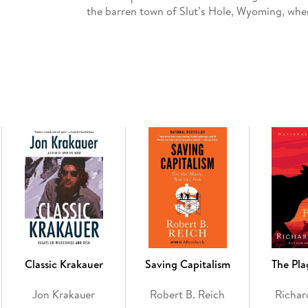
the barren town of Slut’s Hole, Wyoming, wher
making a sort of home among the town’s hards
Vietnamese girl abandoned along the highway. 
Western mythos and frontier justice clash agai
First published in 1985 by Clarion Books, Wa
an iconic American voice. Over the course of h
twenty five books and been shortlisted for the 
longlisted for the Booker Prize, and the reci
“genius” (The Atlantic) James, a brilliantly i
Finn told from the enslaved Jim’s point of vie
being developed into film by Stephen Spielber
Classic Krakauer
Saving Capitalism
The Pl
Jon Krakauer
Robert B. Reich
Richa