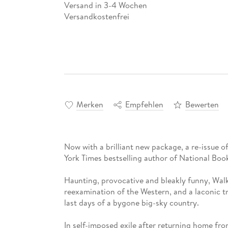
Versand in 3-4 Wochen
Versandkostenfrei
Merken
Empfehlen
Bewerten
Now with a brilliant new package, a re-issue 
York Times bestselling author of National Bo
Haunting, provocative and bleakly funny, Walk 
reexamination of the Western, and a laconic t
last days of a bygone big-sky country.
In self-imposed exile after returning home fr