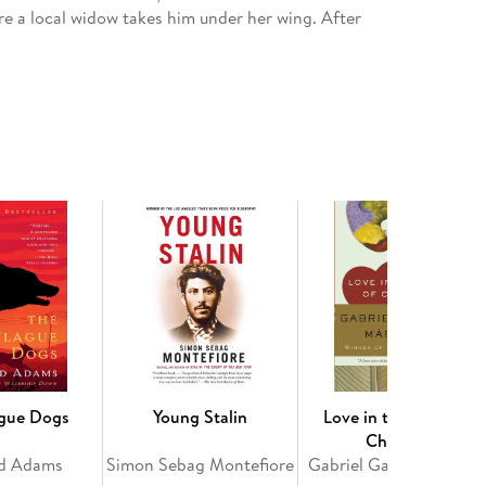
e a local widow takes him under her wing. After
crabble locals, David grudgingly adopts a young
This sets in motion a number of tragic turns as
nst the tides of a changing world.
lk Me to the Distance was the sophomore novel of
is five decade career, Everett has written over
Pulitzer Prize (for 2020’s Telephone), twice
pient of the 2024 National Book Award for the
magined retelling of The Adventures of Huckleberry
w. James was a #1 New York Times bestseller and is
g.
ague Dogs
Young Stalin
Love in the Time of
Cholera
rd Adams
Simon Sebag Montefiore
Gabriel Garc a M rquez