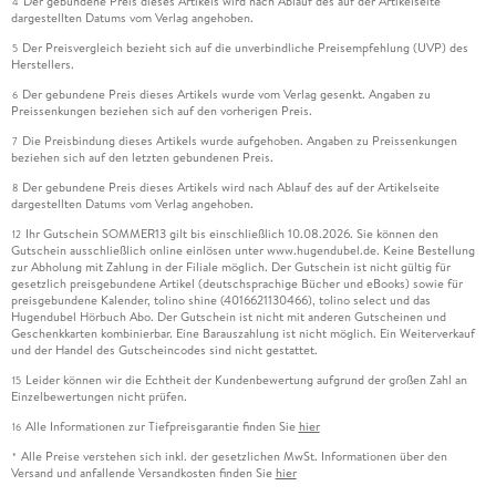
Der gebundene Preis dieses Artikels wird nach Ablauf des auf der Artikelseite
4
dargestellten Datums vom Verlag angehoben.
Der Preisvergleich bezieht sich auf die unverbindliche Preisempfehlung (UVP) des
5
Herstellers.
Der gebundene Preis dieses Artikels wurde vom Verlag gesenkt. Angaben zu
6
Preissenkungen beziehen sich auf den vorherigen Preis.
Die Preisbindung dieses Artikels wurde aufgehoben. Angaben zu Preissenkungen
7
beziehen sich auf den letzten gebundenen Preis.
Der gebundene Preis dieses Artikels wird nach Ablauf des auf der Artikelseite
8
dargestellten Datums vom Verlag angehoben.
Ihr Gutschein SOMMER13 gilt bis einschließlich 10.08.2026. Sie können den
12
Gutschein ausschließlich online einlösen unter www.hugendubel.de. Keine Bestellung
zur Abholung mit Zahlung in der Filiale möglich. Der Gutschein ist nicht gültig für
gesetzlich preisgebundene Artikel (deutschsprachige Bücher und eBooks) sowie für
preisgebundene Kalender, tolino shine (4016621130466), tolino select und das
Hugendubel Hörbuch Abo. Der Gutschein ist nicht mit anderen Gutscheinen und
Geschenkkarten kombinierbar. Eine Barauszahlung ist nicht möglich. Ein Weiterverkauf
und der Handel des Gutscheincodes sind nicht gestattet.
Leider können wir die Echtheit der Kundenbewertung aufgrund der großen Zahl an
15
Einzelbewertungen nicht prüfen.
Alle Informationen zur Tiefpreisgarantie finden Sie
hier
16
Alle Preise verstehen sich inkl. der gesetzlichen MwSt. Informationen über den
*
Versand und anfallende Versandkosten finden Sie
hier