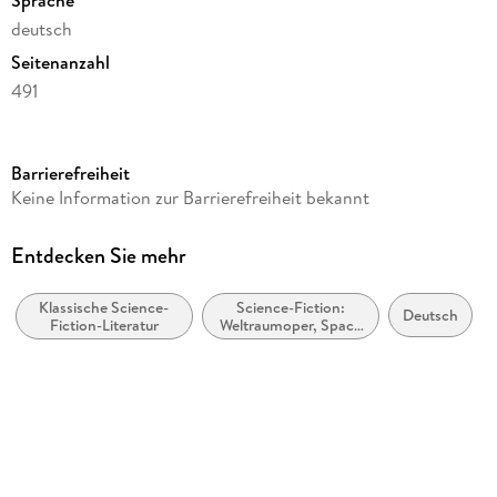
deutsch
Seitenanzahl
491
Reihe
Roboter und Foundation - der Zyklus, 12
Barrierefreiheit
Autor/Autorin
Keine Information zur Barrierefreiheit bekannt
Isaac Asimov
Übersetzung
Entdecken Sie mehr
Irene Holicki
Klassische Science-
Science-Fiction:
Verlag/Hersteller
Deutsch
Fiction-Literatur
Weltraumoper, Space
Heyne Taschenbuch
Opera
Originaltitel
Forward the Foundation
Originalsprache
englisch
Produktart