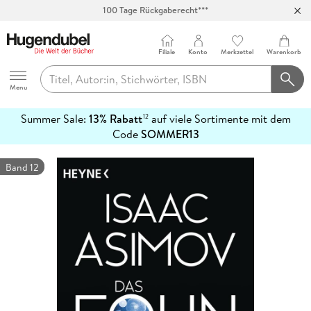
100 Tage Rückgaberecht***
Abholung in über 100 Filialen
Filiale
Konto
Merkzettel
Warenkorb
Hugendubel
Menu
Summer Sale:
13% Rabatt
auf viele Sortimente mit dem
12
mehr
Code
SOMMER13
erfahren
Band 12