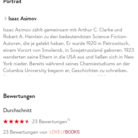
Portrait
Isaac Asimov
Isaac Asimov zählt gemeinsam mit Arthur C. Clarke und
Robert A. Heinlein zu den bedeutendsten Science-Fiction-
Autoren, die je gelebt haben. Er wurde 1920 in Petrowitsch,
einem Vorort von Smolensk, in Sowjetrussland geboren. 1923
wanderten seine Eltern in die USA aus und ließen sich in New
York nieder. Bereits während seines Chemiestudiums an der
Columbia University begann er, Geschichten zu schreiben.
Seine erste Kurzgeschichte erschien im Juli 1939, und in den
folgenden Jahren veröffentlichte er in rascher Folge die
Erzählungen und Romane, die ihn weltberühmt machten: die
Bewertungen
»Foundation«-Erzählungen und die Robotergeschichten, in
denen er die drei Regeln der Robotik formulierte. Beide
Durchschnitt
Serien verband er Jahrzehnte später zu einer großen
»Geschichte der Zukunft«. Neben der Science-Fiction hat
15
23 Bewertungen
Asimov auch zahlreiche populärwissenschaftliche
Sachbücher zu den unterschiedlichsten Themen geschrieben.
23 Bewertungen
von
LovelyBooks