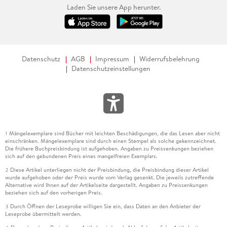
Laden Sie unsere App herunter.
Datenschutz
AGB
Impressum
Widerrufsbelehrung
Datenschutzeinstellungen
Mängelexemplare sind Bücher mit leichten Beschädigungen, die das Lesen aber nicht
1
einschränken. Mängelexemplare sind durch einen Stempel als solche gekennzeichnet.
Die frühere Buchpreisbindung ist aufgehoben. Angaben zu Preissenkungen beziehen
sich auf den gebundenen Preis eines mangelfreien Exemplars.
Diese Artikel unterliegen nicht der Preisbindung, die Preisbindung dieser Artikel
2
wurde aufgehoben oder der Preis wurde vom Verlag gesenkt. Die jeweils zutreffende
Alternative wird Ihnen auf der Artikelseite dargestellt. Angaben zu Preissenkungen
beziehen sich auf den vorherigen Preis.
Durch Öffnen der Leseprobe willigen Sie ein, dass Daten an den Anbieter der
3
Leseprobe übermittelt werden.