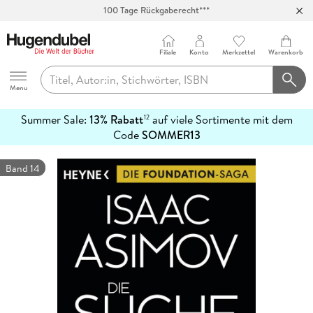
100 Tage Rückgaberecht***
Abholung in über 100 Filialen
Filiale
Konto
Merkzettel
Warenkorb
Hugendubel
Menu
Summer Sale:
13% Rabatt
auf viele Sortimente mit dem
12
mehr
Code
SOMMER13
erfahren
Band 14