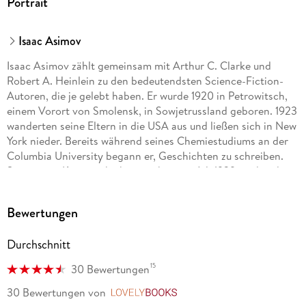
Portrait
Isaac Asimov
Isaac Asimov zählt gemeinsam mit Arthur C. Clarke und
Robert A. Heinlein zu den bedeutendsten Science-Fiction-
Autoren, die je gelebt haben. Er wurde 1920 in Petrowitsch,
einem Vorort von Smolensk, in Sowjetrussland geboren. 1923
wanderten seine Eltern in die USA aus und ließen sich in New
York nieder. Bereits während seines Chemiestudiums an der
Columbia University begann er, Geschichten zu schreiben.
Seine erste Kurzgeschichte erschien im Juli 1939, und in den
folgenden Jahren veröffentlichte er in rascher Folge die
Erzählungen und Romane, die ihn weltberühmt machten: die
Bewertungen
»Foundation«-Erzählungen und die Robotergeschichten, in
denen er die drei Regeln der Robotik formulierte. Beide
Durchschnitt
Serien verband er Jahrzehnte später zu einer großen
»Geschichte der Zukunft«. Neben der Science-Fiction hat
15
30 Bewertungen
Asimov auch zahlreiche populärwissenschaftliche
Sachbücher zu den unterschiedlichsten Themen geschrieben.
30 Bewertungen
von
LovelyBooks