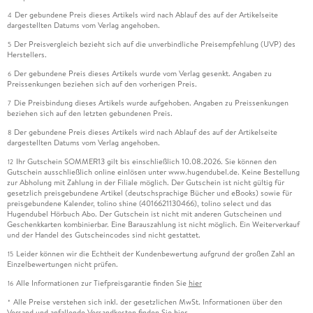
Der gebundene Preis dieses Artikels wird nach Ablauf des auf der Artikelseite
4
dargestellten Datums vom Verlag angehoben.
Der Preisvergleich bezieht sich auf die unverbindliche Preisempfehlung (UVP) des
5
Herstellers.
Der gebundene Preis dieses Artikels wurde vom Verlag gesenkt. Angaben zu
6
Preissenkungen beziehen sich auf den vorherigen Preis.
Die Preisbindung dieses Artikels wurde aufgehoben. Angaben zu Preissenkungen
7
beziehen sich auf den letzten gebundenen Preis.
Der gebundene Preis dieses Artikels wird nach Ablauf des auf der Artikelseite
8
dargestellten Datums vom Verlag angehoben.
Ihr Gutschein SOMMER13 gilt bis einschließlich 10.08.2026. Sie können den
12
Gutschein ausschließlich online einlösen unter www.hugendubel.de. Keine Bestellung
zur Abholung mit Zahlung in der Filiale möglich. Der Gutschein ist nicht gültig für
gesetzlich preisgebundene Artikel (deutschsprachige Bücher und eBooks) sowie für
preisgebundene Kalender, tolino shine (4016621130466), tolino select und das
Hugendubel Hörbuch Abo. Der Gutschein ist nicht mit anderen Gutscheinen und
Geschenkkarten kombinierbar. Eine Barauszahlung ist nicht möglich. Ein Weiterverkauf
und der Handel des Gutscheincodes sind nicht gestattet.
Leider können wir die Echtheit der Kundenbewertung aufgrund der großen Zahl an
15
Einzelbewertungen nicht prüfen.
Alle Informationen zur Tiefpreisgarantie finden Sie
hier
16
Alle Preise verstehen sich inkl. der gesetzlichen MwSt. Informationen über den
*
Versand und anfallende Versandkosten finden Sie
hier