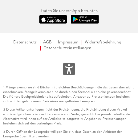
Laden Sie unsere App herunter.
Datenschutz
AGB
Impressum
Widerrufsbelehrung
Datenschutzeinstellungen
Mängelexemplare sind Bücher mit leichten Beschädigungen, die das Lesen aber nicht
1
einschränken. Mängelexemplare sind durch einen Stempel als solche gekennzeichnet.
Die frühere Buchpreisbindung ist aufgehoben. Angaben zu Preissenkungen beziehen
sich auf den gebundenen Preis eines mangelfreien Exemplars.
Diese Artikel unterliegen nicht der Preisbindung, die Preisbindung dieser Artikel
2
wurde aufgehoben oder der Preis wurde vom Verlag gesenkt. Die jeweils zutreffende
Alternative wird Ihnen auf der Artikelseite dargestellt. Angaben zu Preissenkungen
beziehen sich auf den vorherigen Preis.
Durch Öffnen der Leseprobe willigen Sie ein, dass Daten an den Anbieter der
3
Leseprobe übermittelt werden.