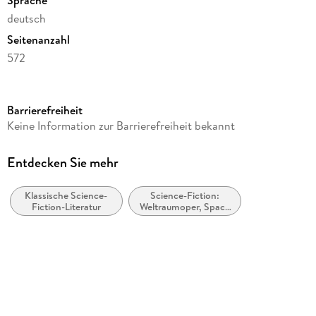
deutsch
Seitenanzahl
572
Reihe
Roboter und Foundation - der Zyklus, 14
Barrierefreiheit
Autor/Autorin
Keine Information zur Barrierefreiheit bekannt
Isaac Asimov
Übersetzung
Entdecken Sie mehr
Horst Pukallus
Klassische Science-
Science-Fiction:
Verlag/Hersteller
Fiction-Literatur
Weltraumoper, Space
Heyne Taschenbuch
Opera
Originaltitel
Foundation's Edge
Originalsprache
englisch
Gewicht