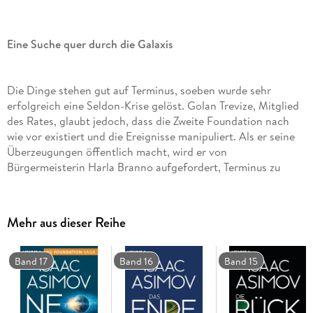
Eine Suche quer durch die Galaxis
Die Dinge stehen gut auf Terminus, soeben wurde sehr
erfolgreich eine Seldon-Krise gelöst. Golan Trevize, Mitglied
des Rates, glaubt jedoch, dass die Zweite Foundation nach
wie vor existiert und die Ereignisse manipuliert. Als er seine
Überzeugungen öffentlich macht, wird er von
Bürgermeisterin Harla Branno aufgefordert, Terminus zu
verlassen und die Zweite Foundation zu suchen. Ihm zur Seite
steht der Althistoriker Janov Pelorat, der den
sagenumwobenen Ursprungsplaneten der Menschheit, die
Mehr aus dieser Reihe
Erde, sucht. Könnte der verschollene Mutterplanet die
Heimat der Zweiten Foundation sein? Trevize und Perolat
begeben sich auf eine beispiellose Suche, die sie an die
Band 17
Band 16
Band 15
Grenzen des bekannten Universums führen wird